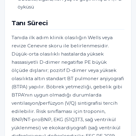
öyküsü
Tanı Süreci
Tanıda ilk adım klinik olasılığın Wells veya
revize Cenevre skoru ile belirlenmesidir.
Düşük-orta olasılıklı hastalarda yüksek
hassasiyetli D-dimer negatifse PE büyük
ölçüde dışlanır; pozitif D-dimer veya yüksek
olasılıkta altın standart BT pulmoner anjiyografi
(BTPA) yapılır. Böbrek yetmezliği, gebelik gibi
BTPA'nın uygun olmadığı durumlarda
ventilasyon/perfüzyon (V/Q) sintigrafisi tercih
edilebilir. Risk sınıflaması için troponin,
BNP/NT-proBNP, EKG (S1Q3T3, sağ ventrikül
yüklenmesi) ve ekokardiyografi (sağ ventrikül
disfonksiyonu) değerlendirilir; ESC PE 2019