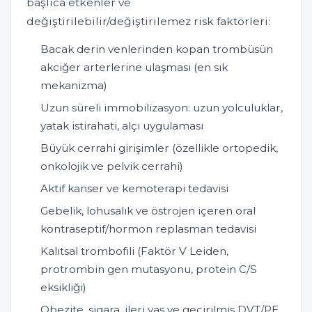
başlıca etkenler ve
değiştirilebilir/değiştirilemez risk faktörleri:
Bacak derin venlerinden kopan trombüsün
akciğer arterlerine ulaşması (en sık
mekanizma)
Uzun süreli immobilizasyon: uzun yolculuklar,
yatak istirahati, alçı uygulaması
Büyük cerrahi girişimler (özellikle ortopedik,
onkolojik ve pelvik cerrahi)
Aktif kanser ve kemoterapi tedavisi
Gebelik, lohusalık ve östrojen içeren oral
kontraseptif/hormon replasman tedavisi
Kalıtsal trombofili (Faktör V Leiden,
protrombin gen mutasyonu, protein C/S
eksikliği)
Obezite, sigara, ileri yaş ve geçirilmiş DVT/PE