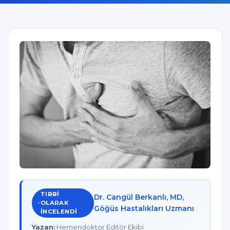
TIBBI
Dr. Cangül Berkanlı, MD,
OLARAK
Göğüs Hastalıkları Uzmanı
INCELENDI
Yazan:
Hemendoktor Editör Ekibi