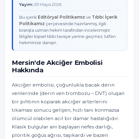
Yayım:
29 Mayıs 2026
Editöryal Politikamız
Tıbbi İçerik
Bu içerik
ve
Politikamız
çerçevesinde hazırlanmış, ilgili
branşta uzman hekim tarafından incelenmiştir.
Bilgiler kişisel tıbbi tavsiye yerine geçmez; lütfen
hekiminize danışın.
Mersin'de Akciğer Embolisi
Hakkında
Akciğer embolisi, çoğunlukla bacak derin
venlerinde (derin ven trombozu – DVT) oluşan
bir pıhtının koparak akciğer arterlerini
tıkaması sonucu gelişen, hızlı tanı konmazsa
ölümcül olabilen acil bir damar hastalığıdır.
Klasik bulgular ani başlayan nefes darlığı,
plöritik göğüs ağrısı, taşikardi ve bazen