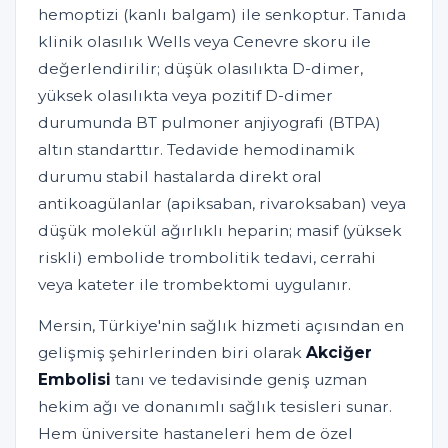
hemoptizi (kanlı balgam) ile senkoptur. Tanıda
klinik olasılık Wells veya Cenevre skoru ile
değerlendirilir; düşük olasılıkta D-dimer,
yüksek olasılıkta veya pozitif D-dimer
durumunda BT pulmoner anjiyografi (BTPA)
altın standarttır. Tedavide hemodinamik
durumu stabil hastalarda direkt oral
antikoagülanlar (apiksaban, rivaroksaban) veya
düşük molekül ağırlıklı heparin; masif (yüksek
riskli) embolide trombolitik tedavi, cerrahi
veya kateter ile trombektomi uygulanır.
Mersin, Türkiye'nin sağlık hizmeti açısından en
gelişmiş şehirlerinden biri olarak
Akciğer
Embolisi
tanı ve tedavisinde geniş uzman
hekim ağı ve donanımlı sağlık tesisleri sunar.
Hem üniversite hastaneleri hem de özel