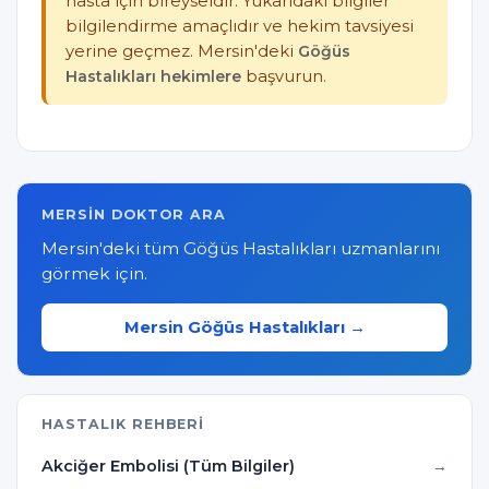
hasta için bireyseldir. Yukarıdaki bilgiler
bilgilendirme amaçlıdır ve hekim tavsiyesi
yerine geçmez. Mersin'deki
Göğüs
Hastalıkları hekimlere
başvurun.
MERSIN DOKTOR ARA
Mersin'deki tüm Göğüs Hastalıkları uzmanlarını
görmek için.
Mersin Göğüs Hastalıkları →
HASTALIK REHBERI
Akciğer Embolisi (Tüm Bilgiler)