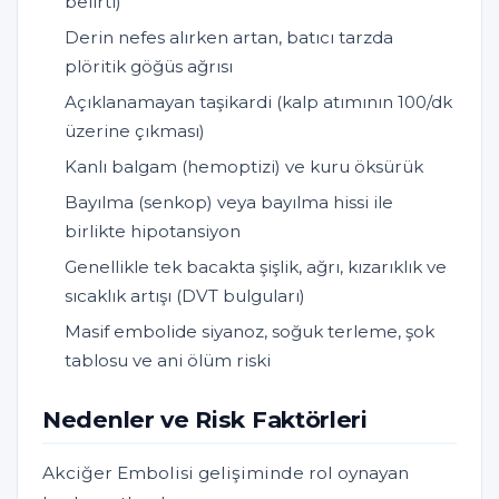
belirti)
Derin nefes alırken artan, batıcı tarzda
plöritik göğüs ağrısı
Açıklanamayan taşikardi (kalp atımının 100/dk
üzerine çıkması)
Kanlı balgam (hemoptizi) ve kuru öksürük
Bayılma (senkop) veya bayılma hissi ile
birlikte hipotansiyon
Genellikle tek bacakta şişlik, ağrı, kızarıklık ve
sıcaklık artışı (DVT bulguları)
Masif embolide siyanoz, soğuk terleme, şok
tablosu ve ani ölüm riski
Nedenler ve Risk Faktörleri
Akciğer Embolisi gelişiminde rol oynayan