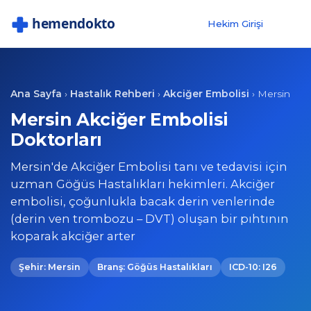
Hekim Girişi
Ana Sayfa
Hastalık Rehberi
Akciğer Embolisi
›
›
›
Mersin
Mersin Akciğer Embolisi
Doktorları
Mersin'de Akciğer Embolisi tanı ve tedavisi için
uzman Göğüs Hastalıkları hekimleri. Akciğer
embolisi, çoğunlukla bacak derin venlerinde
(derin ven trombozu – DVT) oluşan bir pıhtının
koparak akciğer arter
Şehir: Mersin
Branş: Göğüs Hastalıkları
ICD-10: I26