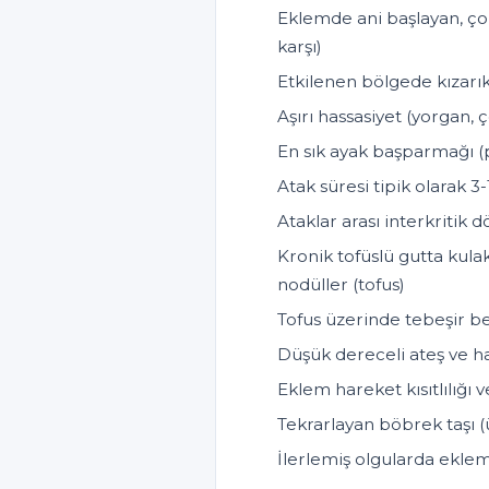
Eklemde ani başlayan, çok 
karşı)
Etkilenen bölgede kızarıklı
Aşırı hassasiyet (yorgan, ç
En sık ayak başparmağı (po
Atak süresi tipik olarak 
Ataklar arası interkritik
Kronik tofüslü gutta kula
nodüller (tofus)
Tofus üzerinde tebeşir ben
Düşük dereceli ateş ve hal
Eklem hareket kısıtlılığı v
Tekrarlayan böbrek taşı (ü
İlerlemiş olgularda eklem