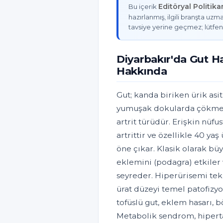
Editöryal Politik
Bu içerik
hazırlanmış, ilgili branşta uzma
tavsiye yerine geçmez; lütfen
Diyarbakır'da Gut Ha
Hakkında
Gut; kanda biriken ürik asi
yumuşak dokularda çökmesi 
artrit türüdür. Erişkin nüfu
artrittir ve özellikle 40 y
öne çıkar. Klasik olarak b
eklemini (podagra) etkiler 
seyreder. Hiperürisemi te
ürat düzeyi temel patofizy
tofüslü gut, eklem hasarı, b
Metabolik sendrom, hiperta