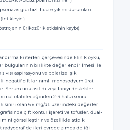
, SLC2A9, ABCG2 polimorfizmleri)
soriazis gibi hızlı hücre yıkımı durumları
tetikleyici)
rojenin ürikozürik etkisinin kaybı)
andırma kriterleri çerçevesinde klinik öykü,
r bulgularının birlikte değerlendirilmesi ile
 sıvısı aspirasyonu ve polarize ışık
, negatif çift kırınımlı monosodyum ürat
ir. Serum ürik asit düzeyi tanıyı destekler
normal olabileceğinden 2-4 hafta sonra
k sınırı olan 6.8 mg/dL üzerindeki değerler
afisinde çift kontur işareti ve tofüsler, dual-
mini görselleştirir ve özellikle atipik
t radyografide ileri evrede zımba deliği