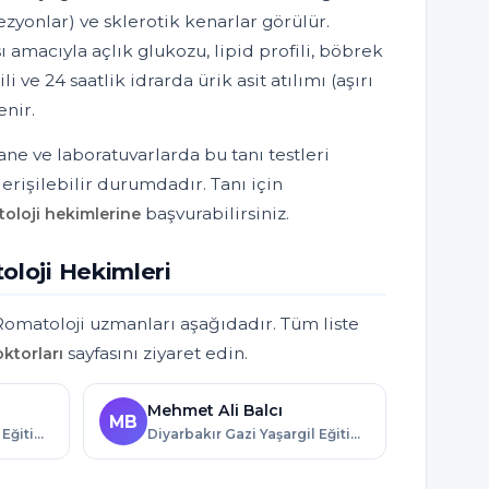
zyonlar) ve sklerotik kenarlar görülür.
amacıyla açlık glukozu, lipid profili, böbrek
ili ve 24 saatlik idrarda ürik asit atılımı (aşırı
enir.
ne ve laboratuvarlarda bu tanı testleri
rişilebilir durumdadır. Tanı için
başvurabilirsiniz.
oloji hekimlerine
oloji Hekimleri
Romatoloji uzmanları aşağıdadır. Tüm liste
sayfasını ziyaret edin.
ktorları
Mehmet Ali Balcı
MB
Diyarbakır Gazi Yaşargil Eğitim ve Araştırma Hastanesi · Diyarbakır
Diyarbakır Gazi Yaşargil Eğitim ve Araştırma Hastanesi · Diyarbakır