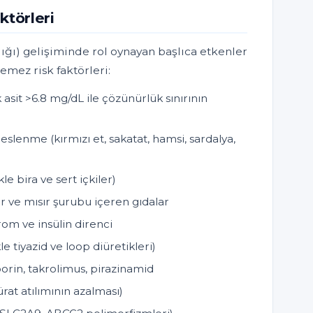
ktörleri
ığı) gelişiminde rol oynayan başlıca etkenler
lemez risk faktörleri:
asit >6.8 mg/dL ile çözünürlük sınırının
lenme (kırmızı et, sakatat, hamsi, sardalya,
kle bira ve sert içkiler)
r ve mısır şurubu içeren gıdalar
om ve insülin direnci
le tiyazid ve loop diüretikleri)
porin, takrolimus, pirazinamid
rat atılımının azalması)