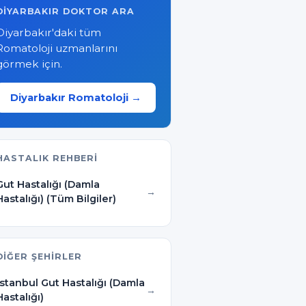
DIYARBAKIR DOKTOR ARA
Diyarbakır'daki tüm
Romatoloji uzmanlarını
görmek için.
Diyarbakır Romatoloji →
HASTALIK REHBERI
Gut Hastalığı (Damla
Hastalığı) (Tüm Bilgiler)
DIĞER ŞEHIRLER
İstanbul Gut Hastalığı (Damla
Hastalığı)