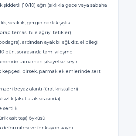
şiddetli (10/10) ağrı (sıklıkla gece veya sabaha
k, sıcaklık, gergin parlak şişlik
orap teması bile ağrıyı tetikler)
dagra), ardından ayak bileği, diz, el bileği
3-10 gün, sonrasında tam iyileşme
 dönemde tamamen şikayetsiz seyir
k kepçesi, dirsek, parmak eklemlerinde sert
zeri beyaz akıntı (ürat kristalleri)
sizlik (akut atak sırasında)
e sertlik
rik asit taşı) öyküsü
 deformitesi ve fonksiyon kaybı