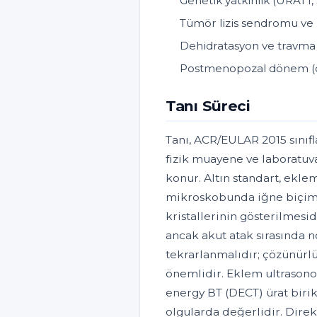
Genetik yatkınlık (URAT1
Tümör lizis sendromu ve p
Dehidratasyon ve travma (
Postmenopozal dönem (öst
Tanı Süreci
Tanı, ACR/EULAR 2015 sınıfl
fizik muayene ve laboratuva
konur. Altın standart, eklem
mikroskobunda iğne biçimli
kristallerinin gösterilmesid
ancak akut atak sırasında 
tekrarlanmalıdır; çözünürlü
önemlidir. Eklem ultrasonogr
energy BT (DECT) ürat biriki
olgularda değerlidir. Direk