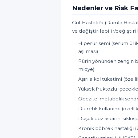
Nedenler ve Risk Fa
Gut Hastalığı (Damla Hastal
ve değiştirilebilir/değiştiri
Hiperürisemi (serum ürik 
aşılması)
Pürin yönünden zengin bes
midye)
Aşırı alkol tüketimi (özelli
Yüksek fruktozlu içecekle
Obezite, metabolik sendr
Diüretik kullanımı (özellik
Düşük doz aspirin, siklos
Kronik böbrek hastalığı (ü