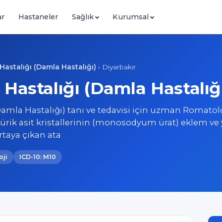
ar
Hastaneler
Sağlık
Kurumsal
Hastalığı (Damla Hastalığı)
›
Diyarbakır
 Hastalığı (Damla Hastalığı
Damla Hastalığı) tanı ve tedavisi için uzman Romatolo
n ürik asit kristallerinin (monosodyum ürat) eklem v
taya çıkan ata
oji
ICD-10: M10