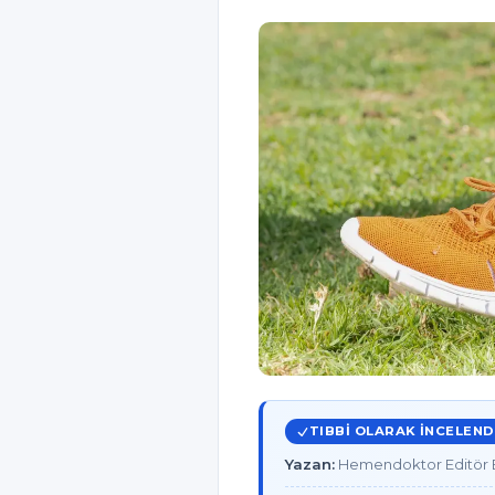
TIBBI OLARAK INCELEND
Yazan:
Hemendoktor Editör E