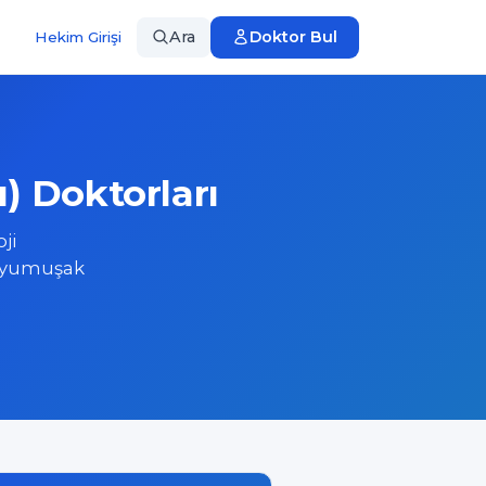
Ara
Doktor Bul
Hekim Girişi
) Doktorları
ji
e yumuşak