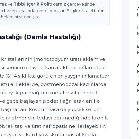
amız
Tıbbi İçerik Politikamız
ve
çerçevesinde
n hekim tarafından incelenmiştir. Bilgiler kişisel tıbbi
 hekiminize danışın.
stalığı (Damla Hastalığı)
t kristallerinin (monosodyum ürat) eklem ve
sonucu ortaya çıkan ataklı bir inflamatuar
sta %1-4 sıklıkta görülen en yaygın inflamatuar
aş üstü erkeklerde, postmenopozal kadınlarda
üyük ayak parmağının metatarsofalangeal
ve gece başlayan şiddetli ağrı atakları ile
k başına tanı koydurmasa da yüksek serum
olojik etmendir; tedavi edilmediğinde kronik
öbrek taşı ve ürat nefropatisine ilerleyebilir.
nsiyon ve kardiyovasküler hastalıklarla