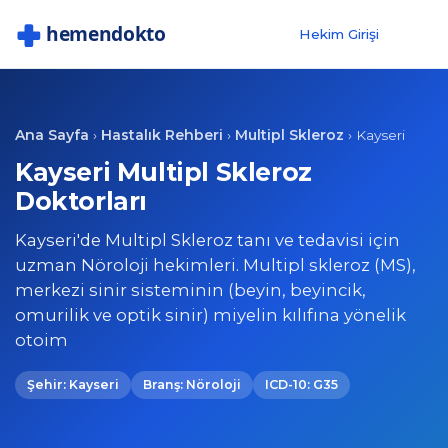
Hekim Girişi
Ana Sayfa
Hastalık Rehberi
Multipl Skleroz
›
›
›
Kayseri
Kayseri Multipl Skleroz
Doktorları
Kayseri'de Multipl Skleroz tanı ve tedavisi için
uzman Nöroloji hekimleri. Multipl skleroz (MS),
merkezi sinir sisteminin (beyin, beyincik,
omurilik ve optik sinir) miyelin kılıfına yönelik
otoim
Şehir: Kayseri
Branş: Nöroloji
ICD-10: G35