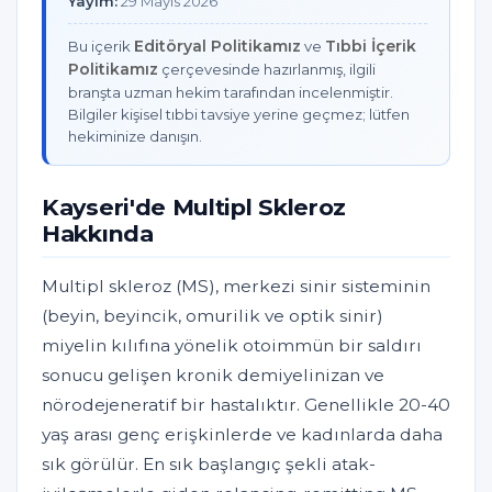
Yayım:
29 Mayıs 2026
Editöryal Politikamız
Tıbbi İçerik
Bu içerik
ve
Politikamız
çerçevesinde hazırlanmış, ilgili
branşta uzman hekim tarafından incelenmiştir.
Bilgiler kişisel tıbbi tavsiye yerine geçmez; lütfen
hekiminize danışın.
Kayseri'de Multipl Skleroz
Hakkında
Multipl skleroz (MS), merkezi sinir sisteminin
(beyin, beyincik, omurilik ve optik sinir)
miyelin kılıfına yönelik otoimmün bir saldırı
sonucu gelişen kronik demiyelinizan ve
nörodejeneratif bir hastalıktır. Genellikle 20-40
yaş arası genç erişkinlerde ve kadınlarda daha
sık görülür. En sık başlangıç şekli atak-