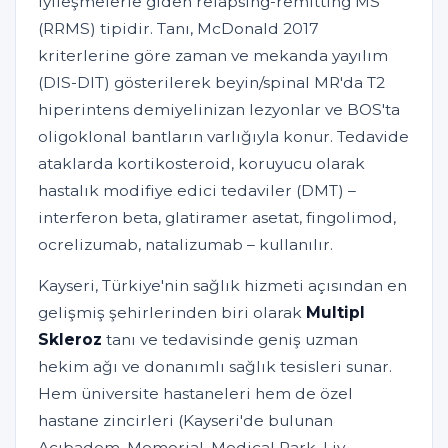
iyileşmelerle giden relapsing-remitting MS
(RRMS) tipidir. Tanı, McDonald 2017
kriterlerine göre zaman ve mekanda yayılım
(DIS-DIT) gösterilerek beyin/spinal MR'da T2
hiperintens demiyelinizan lezyonlar ve BOS'ta
oligoklonal bantların varlığıyla konur. Tedavide
ataklarda kortikosteroid, koruyucu olarak
hastalık modifiye edici tedaviler (DMT) –
interferon beta, glatiramer asetat, fingolimod,
ocrelizumab, natalizumab – kullanılır.
Kayseri, Türkiye'nin sağlık hizmeti açısından en
gelişmiş şehirlerinden biri olarak
Multipl
Skleroz
tanı ve tedavisinde geniş uzman
hekim ağı ve donanımlı sağlık tesisleri sunar.
Hem üniversite hastaneleri hem de özel
hastane zincirleri (Kayseri'de bulunan
Acıbadem, Memorial, Medical Park, Liv,