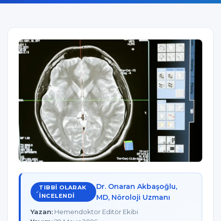
Dr. Onaran Akbaşoğlu,
TIBBI OLARAK
INCELENDI
MD, Nöroloji Uzmanı
Yazan:
Hemendoktor Editör Ekibi