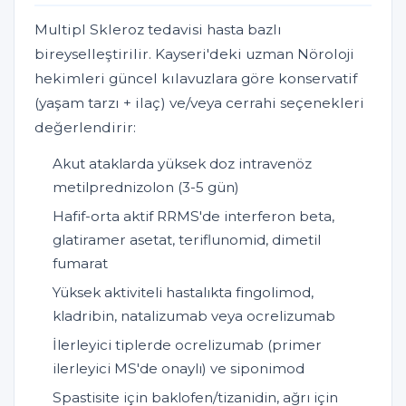
Multipl Skleroz tedavisi hasta bazlı
bireyselleştirilir. Kayseri'deki uzman Nöroloji
hekimleri güncel kılavuzlara göre konservatif
(yaşam tarzı + ilaç) ve/veya cerrahi seçenekleri
değerlendirir:
Akut ataklarda yüksek doz intravenöz
metilprednizolon (3-5 gün)
Hafif-orta aktif RRMS'de interferon beta,
glatiramer asetat, teriflunomid, dimetil
fumarat
Yüksek aktiviteli hastalıkta fingolimod,
kladribin, natalizumab veya ocrelizumab
İlerleyici tiplerde ocrelizumab (primer
ilerleyici MS'de onaylı) ve siponimod
Spastisite için baklofen/tizanidin, ağrı için