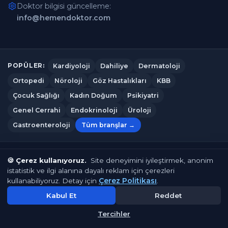
Doktor bilgisi güncelleme:
info@hemendoktor.com
Kardiyoloji
Dahiliye
Dermatoloji
POPÜLER:
Ortopedi
Nöroloji
Göz Hastalıkları
KBB
Çocuk Sağlığı
Kadın Doğum
Psikiyatri
Genel Cerrahi
Endokrinoloji
Üroloji
Gastroenteroloji
Tüm branşlar →
Hemendoktor.com
© 2026
— Tüm hakları saklıdır.
🍪 Çerez kullanıyoruz.
Site deneyimini iyileştirmek, anonim
istatistik ve ilgi alanına dayalı reklam için çerezleri
Gizlilik Politikası
Kullanım Koşulları
Çerez Politikası
Çerez Politikası
kullanabiliyoruz. Detay için
.
Çerez Tercihleri
İletişim
Kabul Et
Reddet
Tercihler