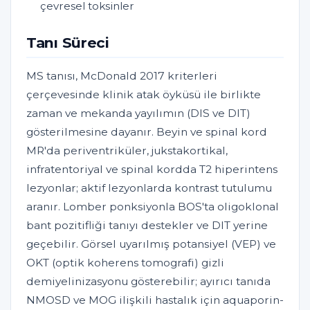
çevresel toksinler
Tanı Süreci
MS tanısı, McDonald 2017 kriterleri
çerçevesinde klinik atak öyküsü ile birlikte
zaman ve mekanda yayılımın (DIS ve DIT)
gösterilmesine dayanır. Beyin ve spinal kord
MR'da periventriküler, jukstakortikal,
infratentoriyal ve spinal kordda T2 hiperintens
lezyonlar; aktif lezyonlarda kontrast tutulumu
aranır. Lomber ponksiyonla BOS'ta oligoklonal
bant pozitifliği tanıyı destekler ve DIT yerine
geçebilir. Görsel uyarılmış potansiyel (VEP) ve
OKT (optik koherens tomografi) gizli
demiyelinizasyonu gösterebilir; ayırıcı tanıda
NMOSD ve MOG ilişkili hastalık için aquaporin-