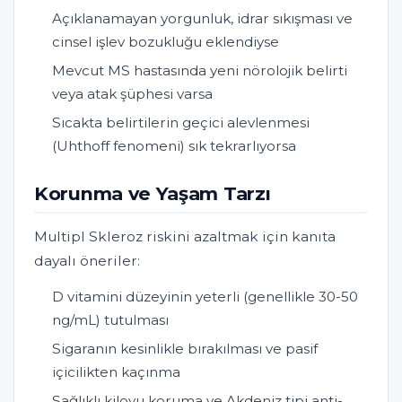
Açıklanamayan yorgunluk, idrar sıkışması ve
cinsel işlev bozukluğu eklendiyse
Mevcut MS hastasında yeni nörolojik belirti
veya atak şüphesi varsa
Sıcakta belirtilerin geçici alevlenmesi
(Uhthoff fenomeni) sık tekrarlıyorsa
Korunma ve Yaşam Tarzı
Multipl Skleroz riskini azaltmak için kanıta
dayalı öneriler:
D vitamini düzeyinin yeterli (genellikle 30-50
ng/mL) tutulması
Sigaranın kesinlikle bırakılması ve pasif
içicilikten kaçınma
Sağlıklı kiloyu koruma ve Akdeniz tipi anti-