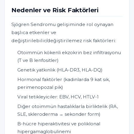
Nedenler ve Risk Faktörleri
Sjögren Sendromu gelişiminde rol oynayan
başlıca etkenler ve
değiştirilebilir/değiştirilemez risk faktörleri:
Otoimmün kökenli ekzokrin bez infiltrasyonu
(T ve B lenfositler)
Genetik yatkınlık (HLA-DR3, HLA-DQ)
Hormonal faktörler (kadınlarda 9 kat sık,
perimenopozal pik)
Viral tetikleyiciler: EBV, HCV, HTLV-1
Diğer otoimmün hastalıklarla birliktelik (RA,
SLE, skleroderma → sekonder form)
B-hücre hiperaktivitesi ve poliklonal
hipergamaglobulinemi