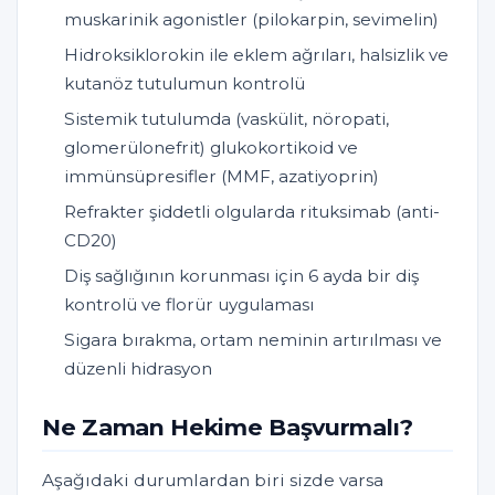
muskarinik agonistler (pilokarpin, sevimelin)
Hidroksiklorokin ile eklem ağrıları, halsizlik ve
kutanöz tutulumun kontrolü
Sistemik tutulumda (vaskülit, nöropati,
glomerülonefrit) glukokortikoid ve
immünsüpresifler (MMF, azatiyoprin)
Refrakter şiddetli olgularda rituksimab (anti-
CD20)
Diş sağlığının korunması için 6 ayda bir diş
kontrolü ve florür uygulaması
Sigara bırakma, ortam neminin artırılması ve
düzenli hidrasyon
Ne Zaman Hekime Başvurmalı?
Aşağıdaki durumlardan biri sizde varsa