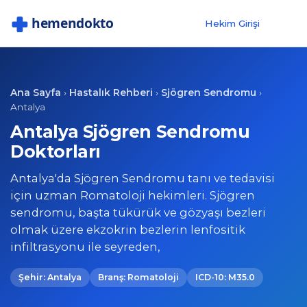
Hekim Girişi
Ana Sayfa
Hastalık Rehberi
Sjögren Sendromu
›
›
›
Antalya
Antalya Sjögren Sendromu
Doktorları
Antalya'da Sjögren Sendromu tanı ve tedavisi
için uzman Romatoloji hekimleri. Sjögren
sendromu, başta tükürük ve gözyaşı bezleri
olmak üzere ekzokrin bezlerin lenfositik
infiltrasyonu ile seyreden,
Şehir: Antalya
Branş: Romatoloji
ICD-10: M35.0