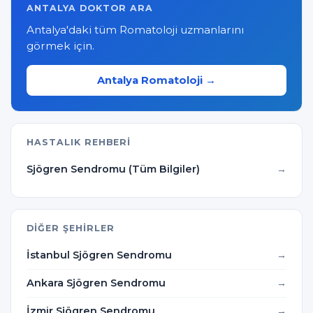
ANTALYA DOKTOR ARA
Antalya'daki tüm Romatoloji uzmanlarını
görmek için.
Antalya Romatoloji →
HASTALIK REHBERI
Sjögren Sendromu (Tüm Bilgiler)
DIĞER ŞEHIRLER
İstanbul Sjögren Sendromu
Ankara Sjögren Sendromu
İzmir Sjögren Sendromu