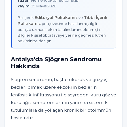
Yazan:
Hemendoktor Editör Ekibi
Yayım:
29 Mayıs 2026
Editöryal Politikamız
Tıbbi İçerik
Bu içerik
ve
Politikamız
çerçevesinde hazırlanmış, ilgili
branşta uzman hekim tarafından incelenmiştir.
Bilgiler kişisel tıbbi tavsiye yerine geçmez; lütfen
hekiminize danışın.
Antalya'da Sjögren Sendromu
Hakkında
Sjögren sendromu, başta tükürük ve gözyaşı
bezleri olmak üzere ekzokrin bezlerin
lenfositik infiltrasyonu ile seyreden, kuru göz ve
kuru ağız semptomlarının yanı sıra sistemik
tutulumlara da yol açan kronik bir otoimmün
hastalıktır.