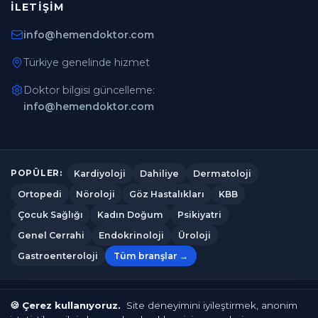
İLETIŞIM
info@hemendoktor.com
Türkiye genelinde hizmet
Doktor bilgisi güncelleme:
info@hemendoktor.com
Kardiyoloji
Dahiliye
Dermatoloji
POPÜLER:
Ortopedi
Nöroloji
Göz Hastalıkları
KBB
Çocuk Sağlığı
Kadın Doğum
Psikiyatri
Genel Cerrahi
Endokrinoloji
Üroloji
Gastroenteroloji
Tüm branşlar →
Hemendoktor.com
© 2026
— Tüm hakları saklıdır.
🍪 Çerez kullanıyoruz.
Site deneyimini iyileştirmek, anonim