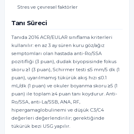
Stres ve çevresel faktörler
Tanı Süreci
Tanıda 2016 ACR/EULAR sınıflama kriterleri
kullanılır: en az 3 ay süren kuru göz/ağız
semptomları olan hastada anti-Ro/SSA
pozitifliği (3 puan), dudak biyopsisinde fokus
skoru ≥1 (3 puan), Schirmer testi ≤5 mm/5 dk (1
puan), uyarılmamış tükürük akış hızı ≤0.1
mL/dk (1 puan) ve okuler boyanma skoru ≥5 (1
puan) ile toplam ≥4 puan tanı koydurur. Anti-
Ro/SSA, anti-La/SSB, ANA, RF,
hipergamaglobulinemi ve düşük C3/C4
değerleri değerlendirilir; gerektiğinde
tükürük bezi USG yapılır.