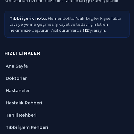
konusunda uzman hekimler tarafından gözden geçirilir.
Tıbbi içerik notu:
Hemendoktor'daki bilgiler kişisel tıbbi
tavsiye yerine geçmez. Şikayet ve tedavi için lütfen
hekiminize başvurun. Acil durumlarda
112
'yi arayın.
HIZLI LINKLER
Ana Sayfa
Doktorlar
Hastaneler
Hastalık Rehberi
Tahlil Rehberi
Tıbbi İşlem Rehberi