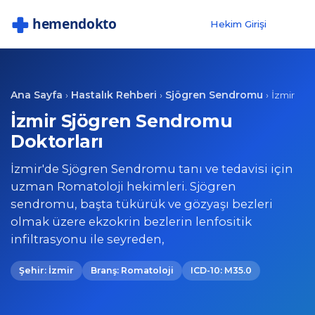
Hekim Girişi
Ana Sayfa
Hastalık Rehberi
Sjögren Sendromu
›
›
›
İzmir
İzmir Sjögren Sendromu
Doktorları
İzmir'de Sjögren Sendromu tanı ve tedavisi için
uzman Romatoloji hekimleri. Sjögren
sendromu, başta tükürük ve gözyaşı bezleri
olmak üzere ekzokrin bezlerin lenfositik
infiltrasyonu ile seyreden,
Şehir: İzmir
Branş: Romatoloji
ICD-10: M35.0