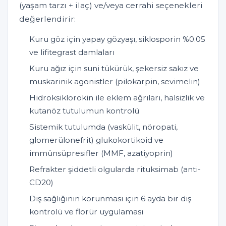
(yaşam tarzı + ilaç) ve/veya cerrahi seçenekleri
değerlendirir:
Kuru göz için yapay gözyaşı, siklosporin %0.05
ve lifitegrast damlaları
Kuru ağız için suni tükürük, şekersiz sakız ve
muskarinik agonistler (pilokarpin, sevimelin)
Hidroksiklorokin ile eklem ağrıları, halsizlik ve
kutanöz tutulumun kontrolü
Sistemik tutulumda (vaskülit, nöropati,
glomerülonefrit) glukokortikoid ve
immünsüpresifler (MMF, azatiyoprin)
Refrakter şiddetli olgularda rituksimab (anti-
CD20)
Diş sağlığının korunması için 6 ayda bir diş
kontrolü ve florür uygulaması