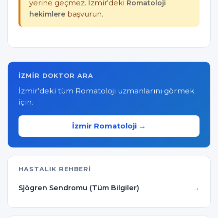
yerine geçmez. İzmir'deki
Romatoloji
hekimlere
başvurun.
İZMIR DOKTOR ARA
İzmir'deki tüm Romatoloji uzmanlarını görmek
için.
İzmir Romatoloji →
HASTALIK REHBERI
Sjögren Sendromu (Tüm Bilgiler)