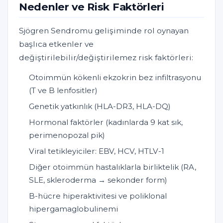
Nedenler ve Risk Faktörleri
Sjögren Sendromu gelişiminde rol oynayan
başlıca etkenler ve
değiştirilebilir/değiştirilemez risk faktörleri:
Otoimmün kökenli ekzokrin bez infiltrasyonu
(T ve B lenfositler)
Genetik yatkınlık (HLA-DR3, HLA-DQ)
Hormonal faktörler (kadınlarda 9 kat sık,
perimenopozal pik)
Viral tetikleyiciler: EBV, HCV, HTLV-1
Diğer otoimmün hastalıklarla birliktelik (RA,
SLE, skleroderma → sekonder form)
B-hücre hiperaktivitesi ve poliklonal
hipergamaglobulinemi