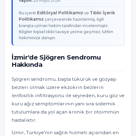
Yayım:
29 Mayıs 2026
Editöryal Politikamız
Tıbbi İçerik
Bu içerik
ve
Politikamız
çerçevesinde hazırlanmış, ilgili
branşta uzman hekim tarafından incelenmiştir.
Bilgiler kişisel tıbbi tavsiye yerine geçmez; lütfen
hekiminize danışın.
İzmir'de Sjögren Sendromu
Hakkında
Sjögren sendromu, başta tükürük ve gözyaşı
bezleri olmak üzere ekzokrin bezlerin
lenfositik infiltrasyonu ile seyreden, kuru göz ve
kuru ağız semptomlarının yanı sıra sistemik
tutulumlara da yol açan kronik bir otoimmün
hastalıktır.
İzmir, Türkiye'nin sağlık hizmeti açısından en