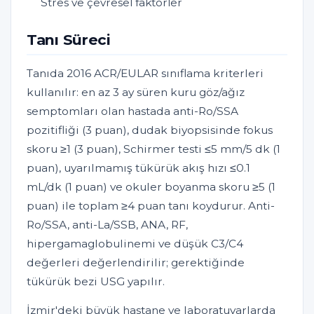
Stres ve çevresel faktörler
Tanı Süreci
Tanıda 2016 ACR/EULAR sınıflama kriterleri
kullanılır: en az 3 ay süren kuru göz/ağız
semptomları olan hastada anti-Ro/SSA
pozitifliği (3 puan), dudak biyopsisinde fokus
skoru ≥1 (3 puan), Schirmer testi ≤5 mm/5 dk (1
puan), uyarılmamış tükürük akış hızı ≤0.1
mL/dk (1 puan) ve okuler boyanma skoru ≥5 (1
puan) ile toplam ≥4 puan tanı koydurur. Anti-
Ro/SSA, anti-La/SSB, ANA, RF,
hipergamaglobulinemi ve düşük C3/C4
değerleri değerlendirilir; gerektiğinde
tükürük bezi USG yapılır.
İzmir'deki büyük hastane ve laboratuvarlarda