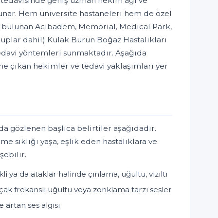
 tedavisinde geniş uzman hekim ağı ve
sunar. Hem üniversite hastaneleri hem de özel
da bulunan Acıbadem, Memorial, Medical Park,
ruplar dahil) Kulak Burun Boğaz Hastalıkları
edavi yöntemleri sunmaktadır. Aşağıda
 öne çıkan hekimler ve tedavi yaklaşımları yer
rda gözlenen başlıca belirtiler aşağıdadır.
lme sıklığı yaşa, eşlik eden hastalıklara ve
şebilir.
li ya da ataklar halinde çınlama, uğultu, vızıltı
alçak frekanslı uğultu veya zonklama tarzı sesler
 artan ses algısı