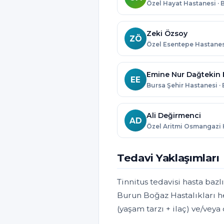
Özel Hayat Hastanesi · 
Zeki Özsoy
ZÖ
Emine Nur Dağtekin 
EE
Bursa Şehir Hastanesi ·
Ali Değirmenci
AD
Tedavi Yaklaşımları
Tinnitus tedavisi hasta bazl
Burun Boğaz Hastalıkları h
(yaşam tarzı + ilaç) ve/veya