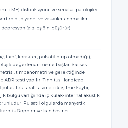
(TME) disfonksiyonu ve servikal patolojiler
ertiroidi, diyabet ve vasküler anomaliler
 depresyon (algı eşiğini düşürür)
ıç, taraf, karakter, pulsatil olup olmadığı),
ojik değerlendirme ile başlar. Saf ses
trisi, timpanometri ve gerektiğinde
e ABR testi yapılır. Tinnitus Handicap
lçülür. Tek taraflı asimetrik işitme kaybı,
ojik bulgu varlığında iç kulak-internal akustik
runludur. Pulsatil olgularda manyetik
 karotis Doppler ve kan basıncı