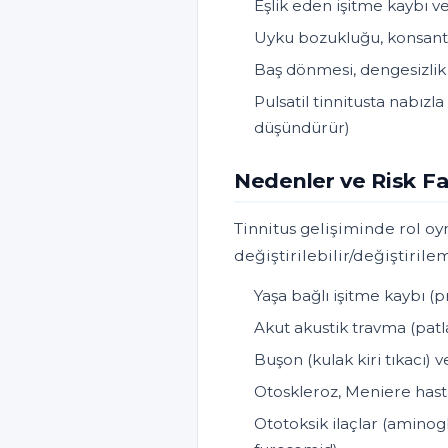
Eşlik eden işitme kaybı ve
Uyku bozukluğu, konsant
Baş dönmesi, dengesizlik 
Pulsatil tinnitusta nabız
düşündürür)
Nedenler ve Risk Fa
Tinnitus gelişiminde rol oy
değiştirilebilir/değiştirilem
Yaşa bağlı işitme kaybı (
Akut akustik travma (pat
Buşon (kulak kiri tıkacı) v
Otoskleroz, Meniere hast
Ototoksik ilaçlar (aminogl