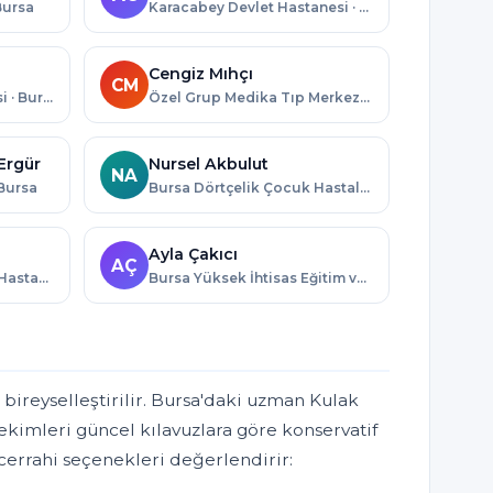
Bursa
Karacabey Devlet Hastanesi · Bursa
Cengiz Mıhçı
CM
Özel Esentepe Hastanesi · Bursa
Özel Grup Medika Tıp Merkezi · Bursa
Ergür
Nursel Akbulut
NA
 Bursa
Bursa Dörtçelik Çocuk Hastalıkları Hastanesi · Bursa
Ayla Çakıcı
AÇ
Özel Aritmi Osmangazi Hastanesi · Bursa
Bursa Yüksek İhtisas Eğitim ve Araştırma Hastanesi · Bursa
ı bireyselleştirilir. Bursa'daki uzman Kulak
ekimleri güncel kılavuzlara göre konservatif
 cerrahi seçenekleri değerlendirir: