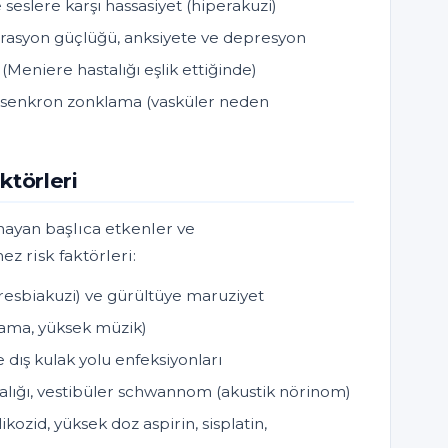
 seslere karşı hassasiyet (hiperakuzi)
rasyon güçlüğü, anksiyete ve depresyon
(Meniere hastalığı eşlik ettiğinde)
la senkron zonklama (vasküler neden
ktörleri
nayan başlıca etkenler ve
ez risk faktörleri:
presbiakuzi) ve gürültüye maruziyet
lama, yüksek müzik)
e dış kulak yolu enfeksiyonları
alığı, vestibüler schwannom (akustik nörinom)
ikozid, yüksek doz aspirin, sisplatin,