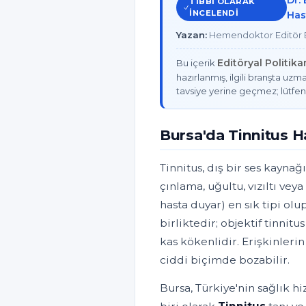
Dr.
TIBBI OLARAK
INCELENDI
Has
Yazan:
Hemendoktor Editör E
Editöryal Politik
Bu içerik
hazırlanmış, ilgili branşta uzma
tavsiye yerine geçmez; lütfen
Bursa'da Tinnitus 
Tinnitus, dış bir ses kaynağ
çınlama, uğultu, vızıltı veya
hasta duyar) en sık tipi olu
birliktedir; objektif tinnit
kas kökenlidir. Erişkinlerin
ciddi biçimde bozabilir.
Bursa, Türkiye'nin sağlık h