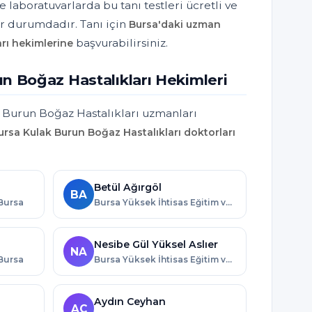
 laboratuvarlarda bu tanı testleri ücretli ve
r durumdadır. Tanı için
Bursa'daki uzman
başvurabilirsiniz.
rı hekimlerine
n Boğaz Hastalıkları Hekimleri
 Burun Boğaz Hastalıkları uzmanları
ursa Kulak Burun Boğaz Hastalıkları doktorları
Betül Ağırgöl
BA
 Bursa
Bursa Yüksek İhtisas Eğitim ve Araştırma Hastanesi · Bursa
Nesibe Gül Yüksel Aslıer
NA
 Bursa
Bursa Yüksek İhtisas Eğitim ve Araştırma Hastanesi · Bursa
Aydın Ceyhan
AC