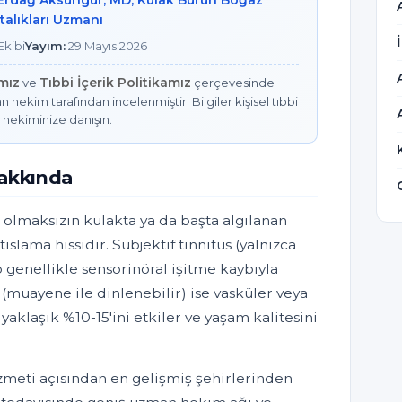
 Erdağ Aksungur, MD, Kulak Burun Boğaz
talıkları Uzmanı
kibi
Yayım:
29 Mayıs 2026
amız
Tıbbi İçerik Politikamız
ve
çerçevesinde
n hekim tarafından incelenmiştir. Bilgiler kişisel tıbbi
 hekiminize danışın.
Hakkında
ı olmaksızın kulakta ya da başta algılanan
 tıslama hissidir. Subjektif tinnitus (yalnızca
p genellikle sensorinöral işitme kaybıyla
us (muayene ile dinlenebilir) ise vasküler veya
 yaklaşık %10-15'ini etkiler ve yaşam kalitesini
izmeti açısından en gelişmiş şehirlerinden