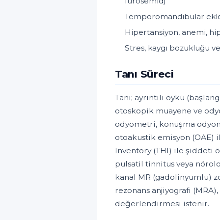
furosemid)
Temporomandibular eklem 
Hipertansiyon, anemi, hip
Stres, kaygı bozukluğu ve
Tanı Süreci
Tanı; ayrıntılı öykü (başlang
otoskopik muayene ve odyol
odyometri, konuşma odyome
otoakustik emisyon (OAE) il
Inventory (THI) ile şiddeti ö
pulsatil tinnitus veya nörol
kanal MR (gadolinyumlu) zo
rezonans anjiyografi (MRA),
değerlendirmesi istenir.