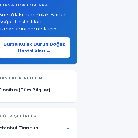
BURSA DOKTOR ARA
Bursa'daki tüm Kulak Burun
Boğaz Hastalıkları
uzmanlarını görmek için.
Bursa Kulak Burun Boğaz
Hastalıkları →
HASTALIK REHBERI
Tinnitus (Tüm Bilgiler)
DIĞER ŞEHIRLER
İstanbul Tinnitus