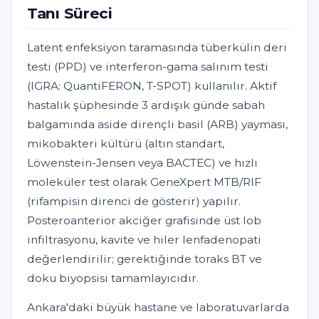
Tanı Süreci
Latent enfeksiyon taramasında tüberkülin deri
testi (PPD) ve interferon-gama salınım testi
(IGRA: QuantiFERON, T-SPOT) kullanılır. Aktif
hastalık şüphesinde 3 ardışık günde sabah
balgamında aside dirençli basil (ARB) yayması,
mikobakteri kültürü (altın standart,
Löwenstein-Jensen veya BACTEC) ve hızlı
moleküler test olarak GeneXpert MTB/RIF
(rifampisin direnci de gösterir) yapılır.
Posteroanterior akciğer grafisinde üst lob
infiltrasyonu, kavite ve hiler lenfadenopati
değerlendirilir; gerektiğinde toraks BT ve
doku biyopsisi tamamlayıcıdır.
Ankara'daki büyük hastane ve laboratuvarlarda