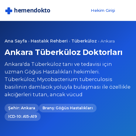
Hekim Girişi
Ana Sayfa
Hastalık Rehberi
Tüberküloz
›
›
›
Ankara
Ankara Tüberküloz Doktorları
Ankara'da Tüberküloz tanı ve tedavisi için
uzman Göğüs Hastalıkları hekimleri.
Tüberküloz, Mycobacterium tuberculosis
basilinin damlacık yoluyla bulaşması ile özellikle
akciğerleri tutan, ancak vücud
Şehir: Ankara
Branş: Göğüs Hastalıkları
ICD-10: A15-A19