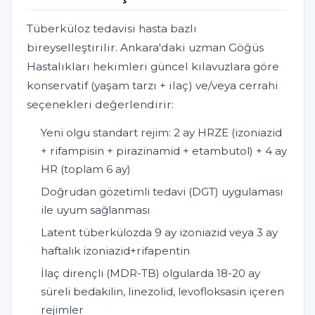
Tüberküloz tedavisi hasta bazlı
bireyselleştirilir. Ankara'daki uzman Göğüs
Hastalıkları hekimleri güncel kılavuzlara göre
konservatif (yaşam tarzı + ilaç) ve/veya cerrahi
seçenekleri değerlendirir:
Yeni olgu standart rejim: 2 ay HRZE (izoniazid
+ rifampisin + pirazinamid + etambutol) + 4 ay
HR (toplam 6 ay)
Doğrudan gözetimli tedavi (DGT) uygulaması
ile uyum sağlanması
Latent tüberkülozda 9 ay izoniazid veya 3 ay
haftalık izoniazid+rifapentin
İlaç dirençli (MDR-TB) olgularda 18-20 ay
süreli bedakilin, linezolid, levofloksasin içeren
rejimler