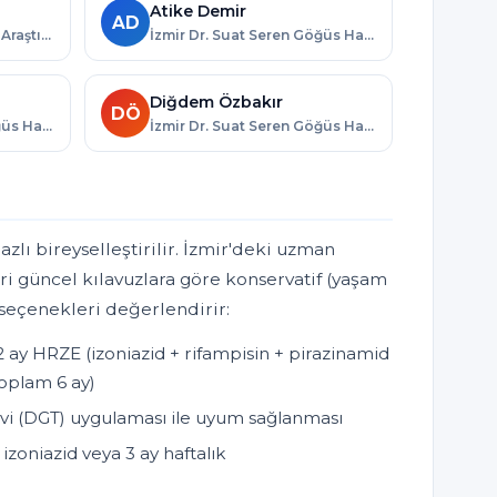
Atike Demir
AD
İzmir Bozyaka Eğitim ve Araştırma Hastanesi · İzmir
İzmir Dr. Suat Seren Göğüs Hastalıkları ve Cerrahisi Eğitim ve Araştırma Hastanesi · İzmir
Diğdem Özbakır
DÖ
İzmir Dr. Suat Seren Göğüs Hastalıkları ve Cerrahisi Eğitim ve Araştırma Hastanesi · İzmir
İzmir Dr. Suat Seren Göğüs Hastalıkları ve Cerrahisi Eğitim ve Araştırma Hastanesi · İzmir
zlı bireyselleştirilir. İzmir'deki uzman
ri güncel kılavuzlara göre konservatif (yaşam
i seçenekleri değerlendirir:
 2 ay HRZE (izoniazid + rifampisin + pirazinamid
toplam 6 ay)
vi (DGT) uygulaması ile uyum sağlanması
izoniazid veya 3 ay haftalık