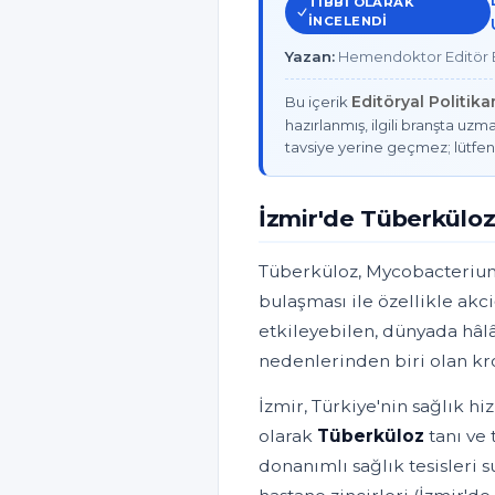
TIBBI OLARAK
INCELENDI
Yazan:
Hemendoktor Editör E
Editöryal Politik
Bu içerik
hazırlanmış, ilgili branşta uzma
tavsiye yerine geçmez; lütfen
İzmir'de Tüberkülo
Tüberküloz, Mycobacterium 
bulaşması ile özellikle akc
etkileyebilen, dünyada hâl
nedenlerinden biri olan kro
İzmir, Türkiye'nin sağlık h
olarak
Tüberküloz
tanı ve
donanımlı sağlık tesisleri 