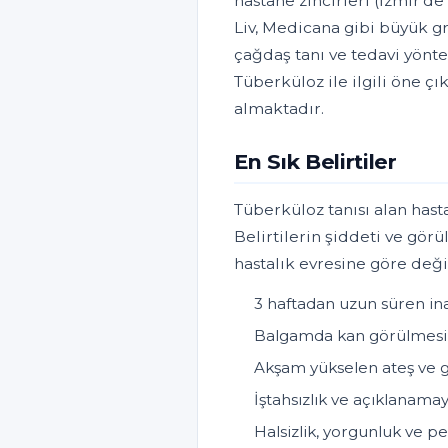
hastane zincirleri (İzmir'
Liv, Medicana gibi büyük gr
çağdaş tanı ve tedavi yönt
Tüberküloz ile ilgili öne ç
almaktadır.
En Sık Belirtiler
Tüberküloz tanısı alan hast
Belirtilerin şiddeti ve görü
hastalık evresine göre deği
3 haftadan uzun süren ina
Balgamda kan görülmesi 
Akşam yükselen ateş ve 
İştahsızlık ve açıklanamay
Halsizlik, yorgunluk ve p