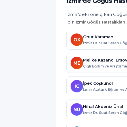
İzmir'de Göğüs Hast
İzmir'deki öne çıkan Göğüs 
için
İzmir Göğüs Hastalıkları 
Onur Karaman
OK
Melike Kazancı Erso
ME
İpek Coşkunol
İC
Nihal Akdeniz Ünal
NÜ