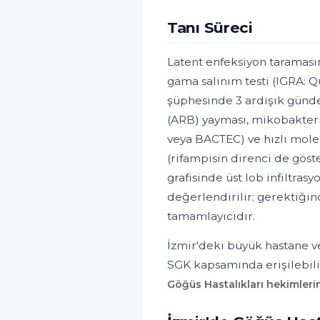
Tanı Süreci
Latent enfeksiyon taramasın
gama salınım testi (IGRA: Q
şüphesinde 3 ardışık günde
(ARB) yayması, mikobakteri
veya BACTEC) ve hızlı mole
(rifampisin direnci de göste
grafisinde üst lob infiltras
değerlendirilir; gerektiğin
tamamlayıcıdır.
İzmir'deki büyük hastane ve
SGK kapsamında erişilebili
Göğüs Hastalıkları hekimleri