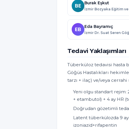
Burak Eşkut
BE
Eda Bayramıç
EB
Tedavi Yaklaşımları
Tüberküloz tedavisi hasta ba
Göğüs Hastalıkları hekimle
tarzı + ilaç) ve/veya cerrah
Yeni olgu standart rejim:
+ etambutol) + 4 ay HR (
Doğrudan gözetimli teda
Latent tüberkülozda 9 ay 
izoniazid+rifapentin