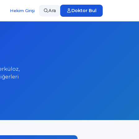
Ara
Doktor Bul
Hekim Girişi
erküloz,
iğerleri