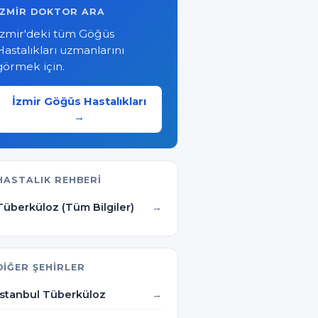
İZMIR DOKTOR ARA
İzmir'deki tüm Göğüs
Hastalıkları uzmanlarını
görmek için.
İzmir Göğüs Hastalıkları
→
HASTALIK REHBERI
Tüberküloz (Tüm Bilgiler)
DIĞER ŞEHIRLER
İstanbul Tüberküloz