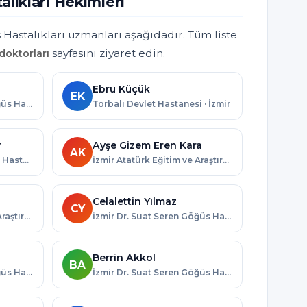
alıkları Hekimleri
Hastalıkları uzmanları aşağıdadır. Tüm liste
sayfasını ziyaret edin.
doktorları
Ebru Küçük
EK
İzmir Dr. Suat Seren Göğüs Hastalıkları ve Cerrahisi Eğitim ve Araştırma Hastanesi · İzmir
Torbalı Devlet Hastanesi · İzmir
y
Ayşe Gizem Eren Kara
AK
Çiğli Eğitim ve Araştırma Hastanesi · İzmir
İzmir Atatürk Eğitim ve Araştırma Hastanesi · İzmir
Celalettin Yılmaz
CY
İzmir Atatürk Eğitim ve Araştırma Hastanesi · İzmir
İzmir Dr. Suat Seren Göğüs Hastalıkları ve Cerrahisi Eğitim ve Araştırma Hastanesi · İzmir
Berrin Akkol
BA
İzmir Dr. Suat Seren Göğüs Hastalıkları ve Cerrahisi Eğitim ve Araştırma Hastanesi · İzmir
İzmir Dr. Suat Seren Göğüs Hastalıkları ve Cerrahisi Eğitim ve Araştırma Hastanesi · İzmir