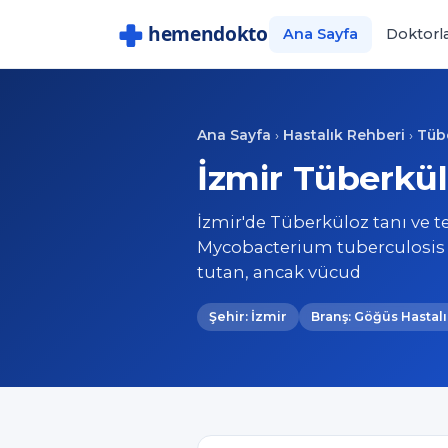
Ana Sayfa
Doktorl
Ana Sayfa
Hastalık Rehberi
Tüb
›
›
İzmir Tüberkül
İzmir'de Tüberküloz tanı ve t
Mycobacterium tuberculosis ba
tutan, ancak vücud
Şehir: İzmir
Branş: Göğüs Hastalı