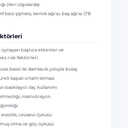
ğı (ileri olgularda)
f bezi şişmesi, kemik ağrısı, baş ağrısı (TB
ktörleri
 oynayan başlıca etkenler ve
ez risk faktörleri:
s basili ile damlacık yoluyla bulaş
süreli kapalı ortam teması
baskılayıcı ilaç kullanımı
etmezliği, malnütrisyon
ğımlılığı
 evsizlik, cezaevi öyküsü
muş olma ve göç öyküsü