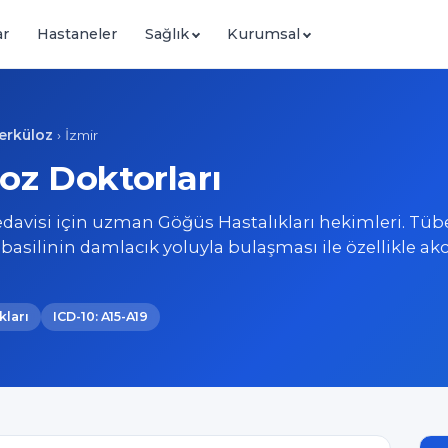
ar
Hastaneler
Sağlık
Kurumsal
erküloz
›
İzmir
oz Doktorları
edavisi için uzman Göğüs Hastalıkları hekimleri. Tüb
silinin damlacık yoluyla bulaşması ile özellikle akc
kları
ICD-10: A15-A19