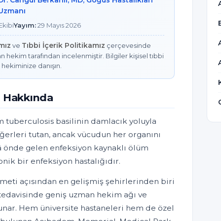
Dr. Cangül Berkanlı, MD, Göğüs Hastalıkları
Uzmanı
kibi
Yayım:
29 Mayıs 2026
amız
Tıbbi İçerik Politikamız
ve
çerçevesinde
n hekim tarafından incelenmiştir. Bilgiler kişisel tıbbi
 hekiminize danışın.
z Hakkında
tuberculosis basilinin damlacık yoluyla
iğerleri tutan, ancak vücudun her organını
â önde gelen enfeksiyon kaynaklı ölüm
nik bir enfeksiyon hastalığıdır.
izmeti açısından en gelişmiş şehirlerinden biri
 tedavisinde geniş uzman hekim ağı ve
sunar. Hem üniversite hastaneleri hem de özel