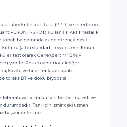
da tüberkülin deri testi (PPD) ve interferon-
uantiFERON, T-SPOT) kullanılır. Aktif hastalık
 sabah balgamında aside dirençli basil
 kültürü (altın standart, Löwenstein-Jensen
küler test olarak GeneXpert MTB/RIF
rir) yapılır. Posteroanterior akciğer
yonu, kavite ve hiler lenfadenopati
de toraks BT ve doku biyopsisi
 laboratuvarlarda bu tanı testleri ücretli ve
r durumdadır. Tanı için
İzmir'deki uzman
başvurabilirsiniz.
ne