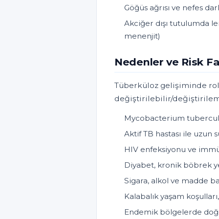
Göğüs ağrısı ve nefes darlı
Akciğer dışı tutulumda len
menenjit)
Nedenler ve Risk Fa
Tüberküloz gelişiminde rol
değiştirilebilir/değiştirilem
Mycobacterium tuberculosi
Aktif TB hastası ile uzun 
HIV enfeksiyonu ve immün 
Diyabet, kronik böbrek y
Sigara, alkol ve madde ba
Kalabalık yaşam koşulları,
Endemik bölgelerde doğ