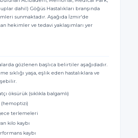
de bulunan Acıbadem, Memorial, Medical Park,
uplar dahil) Göğüs Hastalıkları branşında
emleri sunmaktadır. Aşağıda İzmir'de
ıkan hekimler ve tedavi yaklaşımları yer
alarda gözlenen başlıca belirtiler aşağıdadır.
lme sıklığı yaşa, eşlik eden hastalıklara ve
şebilir.
tçı öksürük (sıklıkla balgamlı)
(hemoptizi)
gece terlemeleri
an kilo kaybı
erformans kaybı