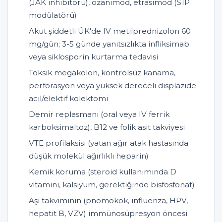
(JAK inhibitörü), ozanimod, etrasimod (S1P
modülatörü)
Akut şiddetli ÜK'de IV metilprednizolon 60
mg/gün; 3-5 günde yanıtsızlıkta infliksimab
veya siklosporin kurtarma tedavisi
Toksik megakolon, kontrolsüz kanama,
perforasyon veya yüksek dereceli displazide
acil/elektif kolektomi
Demir replasmanı (oral veya IV ferrik
karboksimaltoz), B12 ve folik asit takviyesi
VTE profilaksisi (yatan ağır atak hastasında
düşük molekül ağırlıklı heparin)
Kemik koruma (steroid kullanımında D
vitamini, kalsiyum, gerektiğinde bisfosfonat)
Aşı takviminin (pnömokok, influenza, HPV,
hepatit B, VZV) immünosüpresyon öncesi