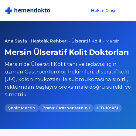
Hekim Girişi
Ana Sayfa
Hastalık Rehberi
Ülseratif Kolit
›
›
›
Mersin
Mersin Ülseratif Kolit Doktorları
Mersin'de Ülseratif Kolit tanı ve tedavisi için
uzman Gastroenteroloji hekimleri. Ülseratif kolit
(ÜK), kolon mukozası ile submukozasına sınırlı,
rektumdan başlayıp proksimale doğru sürekli ve
simetrik
Şehir: Mersin
Branş: Gastroenteroloji
ICD-10: K51