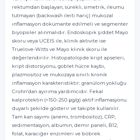
rektumdan başlayan, sürekli, simetrik, ileumu
tutmayan (backwash ileiti hariç) mukozal
inflamasyon dokümante edilmeli ve segmenter
biyopsiler alınmalıdır. Endoskopik şiddet Mayo
skoru veya UCEIS ile, klinik aktivite ise
Truelove-Witts ve Mayo klinik skoru ile
değerlendirilir. Histopatolojide kript apseleri,
kript distorsiyonu, goblet hücre kaybı,
plazmositoz ve mukozaya sınırlı kronik
inflamasyon karakteristiktir; granülom yokluğu
Crohn'dan ayırıma yardımcıdır. Fekal
kalprotektin (>150-250 μg/g) aktif inflamasyonu
duyarlı şekilde gösterir ve takipte kullanılır.
Tam kan sayımı (anemi, trombositoz), CRP,
sedimentasyon, albumin, demir paneli, B12,
folat, karaciğer enzimleri ve böbrek