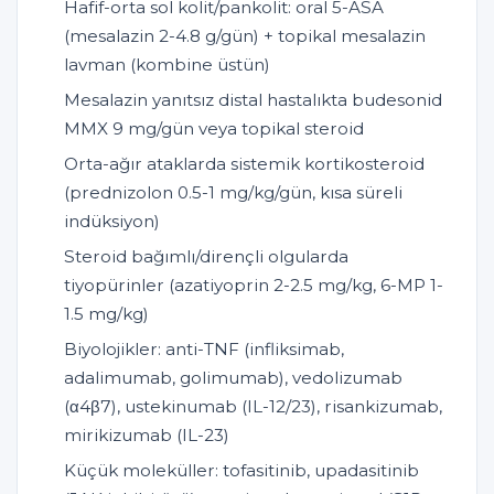
Hafif-orta sol kolit/pankolit: oral 5-ASA
(mesalazin 2-4.8 g/gün) + topikal mesalazin
lavman (kombine üstün)
Mesalazin yanıtsız distal hastalıkta budesonid
MMX 9 mg/gün veya topikal steroid
Orta-ağır ataklarda sistemik kortikosteroid
(prednizolon 0.5-1 mg/kg/gün, kısa süreli
indüksiyon)
Steroid bağımlı/dirençli olgularda
tiyopürinler (azatiyoprin 2-2.5 mg/kg, 6-MP 1-
1.5 mg/kg)
Biyolojikler: anti-TNF (infliksimab,
adalimumab, golimumab), vedolizumab
(α4β7), ustekinumab (IL-12/23), risankizumab,
mirikizumab (IL-23)
Küçük moleküller: tofasitinib, upadasitinib