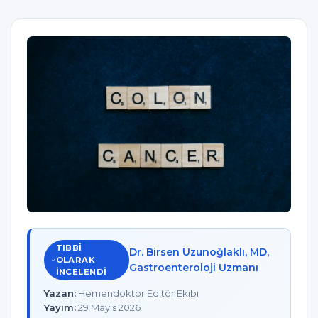
TIBBI
Dr. Birsen Uzunoğlaklı, MD,
OLARAK
Gastroenteroloji Uzmanı
INCELENDI
Yazan:
Hemendoktor Editör Ekibi
Yayım:
29 Mayıs 2026