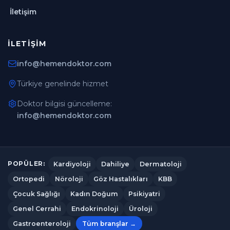
İletişim
İLETIŞIM
info@hemendoktor.com
Türkiye genelinde hizmet
Doktor bilgisi güncelleme:
info@hemendoktor.com
Kardiyoloji
Dahiliye
Dermatoloji
POPÜLER:
Ortopedi
Nöroloji
Göz Hastalıkları
KBB
Çocuk Sağlığı
Kadın Doğum
Psikiyatri
Genel Cerrahi
Endokrinoloji
Üroloji
Gastroenteroloji
Tüm branşlar →