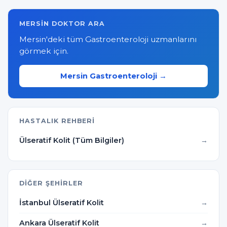
MERSIN DOKTOR ARA
Mersin'deki tüm Gastroenteroloji uzmanlarını
görmek için.
Mersin Gastroenteroloji →
HASTALIK REHBERI
Ülseratif Kolit (Tüm Bilgiler)
DIĞER ŞEHIRLER
İstanbul Ülseratif Kolit
Ankara Ülseratif Kolit