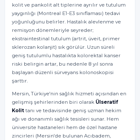
kolit ve pankolit alt tiplerine ayrılır ve tutulum
yaygınlığı (Montreal E1-E3 sınıflaması) tedavi
yoğunluğunu belirler. Hastalık alevlenme ve
remisyon dönemleriyle seyreder;
ekstraintestinal tutulum (artrit, üveit, primer
sklerozan kolanjit) sık görülür. Uzun süreli
geniş tutulumlu hastalıkta kolorektal kanser
riski belirgin artar, bu nedenle 8 yıl sonra
başlayan düzenli sürveyans kolonoskopisi
şarttır.
Mersin, Türkiye'nin sağlık hizmeti açısından en
gelişmiş şehirlerinden biri olarak
Ülseratif
Kolit
tanı ve tedavisinde geniş uzman hekim
ağı ve donanımlı sağlık tesisleri sunar. Hem
üniversite hastaneleri hem de özel hastane
zincirleri (Mersin'de bulunan Acıbadem,