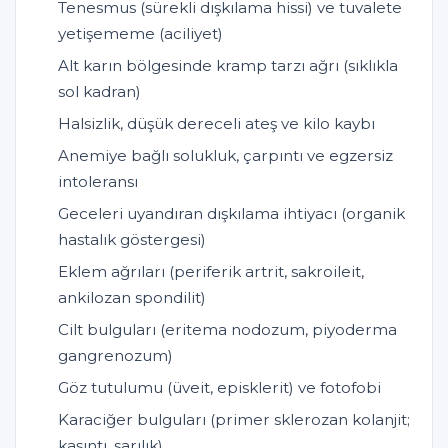
Tenesmus (sürekli dışkılama hissi) ve tuvalete
yetişememe (aciliyet)
Alt karın bölgesinde kramp tarzı ağrı (sıklıkla
sol kadran)
Halsizlik, düşük dereceli ateş ve kilo kaybı
Anemiye bağlı solukluk, çarpıntı ve egzersiz
intoleransı
Geceleri uyandıran dışkılama ihtiyacı (organik
hastalık göstergesi)
Eklem ağrıları (periferik artrit, sakroileit,
ankilozan spondilit)
Cilt bulguları (eritema nodozum, piyoderma
gangrenozum)
Göz tutulumu (üveit, episklerit) ve fotofobi
Karaciğer bulguları (primer sklerozan kolanjit;
kaşıntı, sarılık)