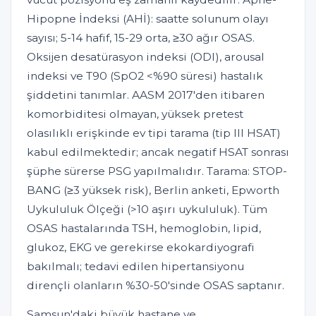
Hipopne İndeksi (AHİ): saatte solunum olayı
sayısı; 5-14 hafif, 15-29 orta, ≥30 ağır OSAS.
Oksijen desatürasyon indeksi (ODI), arousal
indeksi ve T90 (SpO2 <%90 süresi) hastalık
şiddetini tanımlar. AASM 2017'den itibaren
komorbiditesi olmayan, yüksek pretest
olasılıklı erişkinde ev tipi tarama (tip III HSAT)
kabul edilmektedir; ancak negatif HSAT sonrası
şüphe sürerse PSG yapılmalıdır. Tarama: STOP-
BANG (≥3 yüksek risk), Berlin anketi, Epworth
Uykululuk Ölçeği (>10 aşırı uykululuk). Tüm
OSAS hastalarında TSH, hemoglobin, lipid,
glukoz, EKG ve gerekirse ekokardiyografi
bakılmalı; tedavi edilen hipertansiyonu
dirençli olanların %30-50'sinde OSAS saptanır.
Samsun'daki büyük hastane ve