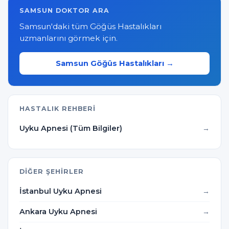
SAMSUN DOKTOR ARA
Samsun'daki tüm Göğüs Hastalıkları
uzmanlarını görmek için.
Samsun Göğüs Hastalıkları →
HASTALIK REHBERI
Uyku Apnesi (Tüm Bilgiler)
DIĞER ŞEHIRLER
İstanbul Uyku Apnesi
Ankara Uyku Apnesi