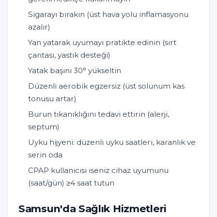
Sigarayı bırakın (üst hava yolu inflamasyonu
azalır)
Yan yatarak uyumayı pratikte edinin (sırt
çantası, yastık desteği)
Yatak başını 30° yükseltin
Düzenli aerobik egzersiz (üst solunum kas
tonusu artar)
Burun tıkanıklığını tedavi ettirin (alerji,
septum)
Uyku hijyeni: düzenli uyku saatleri, karanlık ve
serin oda
CPAP kullanıcısı iseniz cihaz uyumunu
(saat/gün) ≥4 saat tutun
Samsun'da Sağlık Hizmetleri