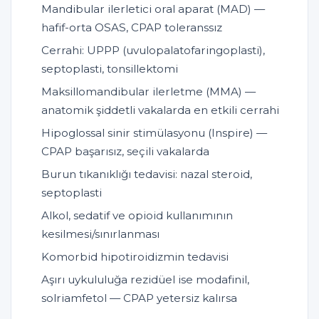
Mandibular ilerletici oral aparat (MAD) —
hafif-orta OSAS, CPAP toleranssız
Cerrahi: UPPP (uvulopalatofaringoplasti),
septoplasti, tonsillektomi
Maksillomandibular ilerletme (MMA) —
anatomik şiddetli vakalarda en etkili cerrahi
Hipoglossal sinir stimülasyonu (Inspire) —
CPAP başarısız, seçili vakalarda
Burun tıkanıklığı tedavisi: nazal steroid,
septoplasti
Alkol, sedatif ve opioid kullanımının
kesilmesi/sınırlanması
Komorbid hipotiroidizmin tedavisi
Aşırı uykululuğa rezidüel ise modafinil,
solriamfetol — CPAP yetersiz kalırsa