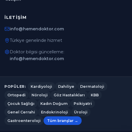
İLETIŞIM
info@hemendoktor.com
Türkiye genelinde hizmet
Doktor bilgisi güncelleme:
info@hemendoktor.com
Kardiyoloji
Dahiliye
Dermatoloji
POPÜLER:
Ortopedi
Nöroloji
Göz Hastalıkları
KBB
Çocuk Sağlığı
Kadın Doğum
Psikiyatri
Genel Cerrahi
Endokrinoloji
Üroloji
Gastroenteroloji
Tüm branşlar →