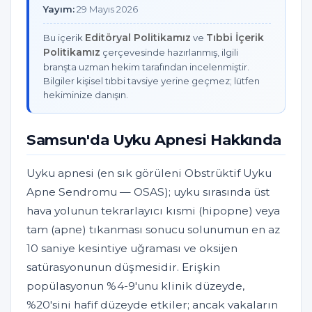
Yayım:
29 Mayıs 2026
Editöryal Politikamız
Tıbbi İçerik
Bu içerik
ve
Politikamız
çerçevesinde hazırlanmış, ilgili
branşta uzman hekim tarafından incelenmiştir.
Bilgiler kişisel tıbbi tavsiye yerine geçmez; lütfen
hekiminize danışın.
Samsun'da Uyku Apnesi Hakkında
Uyku apnesi (en sık görüleni Obstrüktif Uyku
Apne Sendromu — OSAS); uyku sırasında üst
hava yolunun tekrarlayıcı kısmi (hipopne) veya
tam (apne) tıkanması sonucu solunumun en az
10 saniye kesintiye uğraması ve oksijen
satürasyonunun düşmesidir. Erişkin
popülasyonun %4-9'unu klinik düzeyde,
%20'sini hafif düzeyde etkiler; ancak vakaların