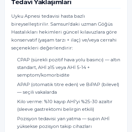
Tedavi Yaklaşımları
Uyku Apnesi tedavisi hasta bazlı
bireyselleştirilir. Samsun'daki uzman Göğüs
Hastalıkları hekimleri güncel kılavuzlara göre
konservatif (yaşam tarzı + ilaç) ve/veya cerrahi
seçenekleri değerlendirir:
CPAP (sürekli pozitif hava yolu basıncı) — altın
standart, AHİ ≥15 veya AHİ 5-14 +
semptom/komorbidite
APAP (otomatik titre eden) ve BiPAP (bilevel)
— seçili vakalarda
Kilo verme: %10 kayıp AHİ'yi %25-30 azaltır
(sleeve gastrektomi belirgin etkili)
Pozisyon tedavisi: yan yatma — supin AHİ
yüksekse pozisyon takip cihazları