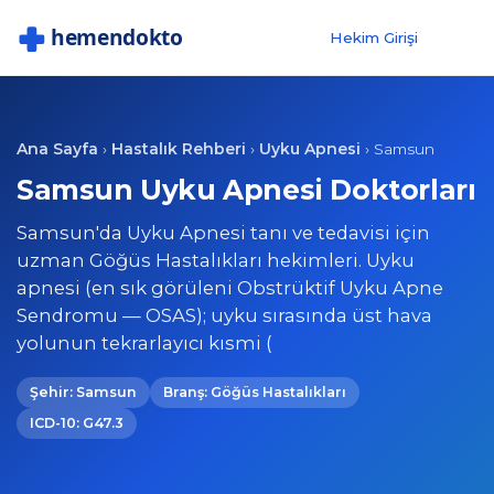
Hekim Girişi
Ana Sayfa
Hastalık Rehberi
Uyku Apnesi
›
›
›
Samsun
Samsun Uyku Apnesi Doktorları
Samsun'da Uyku Apnesi tanı ve tedavisi için
uzman Göğüs Hastalıkları hekimleri. Uyku
apnesi (en sık görüleni Obstrüktif Uyku Apne
Sendromu — OSAS); uyku sırasında üst hava
yolunun tekrarlayıcı kısmi (
Şehir: Samsun
Branş: Göğüs Hastalıkları
ICD-10: G47.3