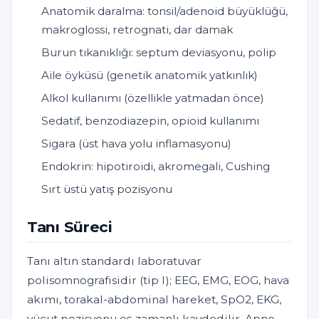
Anatomik daralma: tonsil/adenoid büyüklüğü,
makroglossi, retrognati, dar damak
Burun tıkanıklığı: septum deviasyonu, polip
Aile öyküsü (genetik anatomik yatkınlık)
Alkol kullanımı (özellikle yatmadan önce)
Sedatif, benzodiazepin, opioid kullanımı
Sigara (üst hava yolu inflamasyonu)
Endokrin: hipotiroidi, akromegali, Cushing
Sırt üstü yatış pozisyonu
Tanı Süreci
Tanı altın standardı laboratuvar
polisomnografisidir (tip I); EEG, EMG, EOG, hava
akımı, torakal-abdominal hareket, SpO2, EKG,
vücut pozisyonu eş zamanlı kaydedilir. Apne-