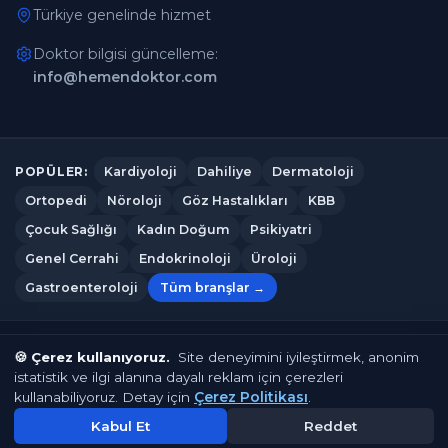
Türkiye genelinde hizmet
Doktor bilgisi güncelleme:
info@hemendoktor.com
Kardiyoloji
Dahiliye
Dermatoloji
POPÜLER:
Ortopedi
Nöroloji
Göz Hastalıkları
KBB
Çocuk Sağlığı
Kadın Doğum
Psikiyatri
Genel Cerrahi
Endokrinoloji
Üroloji
Gastroenteroloji
Tüm branşlar →
Hemendoktor.com
© 2026
— Tüm hakları saklıdır.
🍪 Çerez kullanıyoruz.
Site deneyimini iyileştirmek, anonim
istatistik ve ilgi alanına dayalı reklam için çerezleri
Çerez Politikası
Gizlilik Politikası
Kullanım Koşulları
Çerez Politikası
kullanabiliyoruz. Detay için
.
Çerez Tercihleri
İletişim
Kabul Et
Reddet