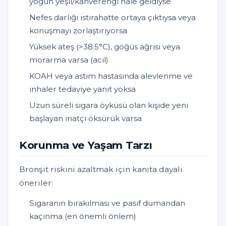
yoğun yeşil/kahverengi hale geldiyse
Nefes darlığı istirahatte ortaya çıktıysa veya
konuşmayı zorlaştırıyorsa
Yüksek ateş (>38.5°C), göğüs ağrısı veya
morarma varsa (acil)
KOAH veya astım hastasında alevlenme ve
inhaler tedaviye yanıt yoksa
Uzun süreli sigara öyküsü olan kişide yeni
başlayan inatçı öksürük varsa
Korunma ve Yaşam Tarzı
Bronşit riskini azaltmak için kanıta dayalı
öneriler:
Sigaranın bırakılması ve pasif dumandan
kaçınma (en önemli önlem)