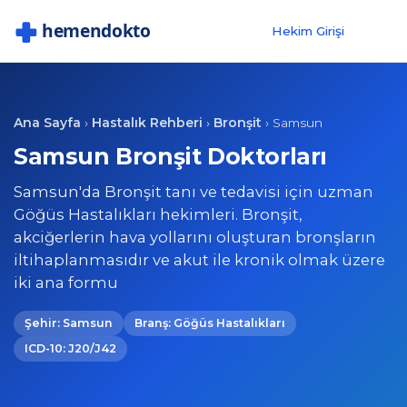
Hekim Girişi
Ana Sayfa
Hastalık Rehberi
Bronşit
›
›
›
Samsun
Samsun Bronşit Doktorları
Samsun'da Bronşit tanı ve tedavisi için uzman
Göğüs Hastalıkları hekimleri. Bronşit,
akciğerlerin hava yollarını oluşturan bronşların
iltihaplanmasıdır ve akut ile kronik olmak üzere
iki ana formu
Şehir: Samsun
Branş: Göğüs Hastalıkları
ICD-10: J20/J42