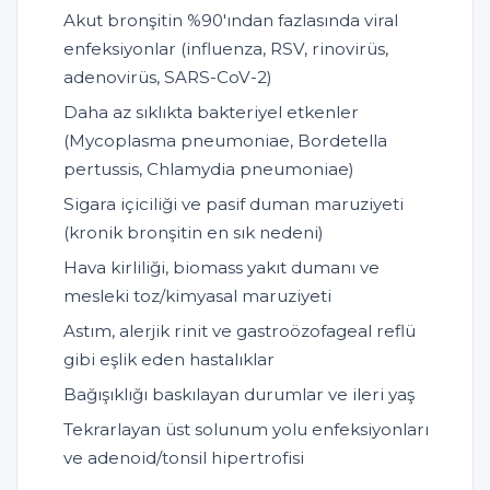
Akut bronşitin %90'ından fazlasında viral
enfeksiyonlar (influenza, RSV, rinovirüs,
adenovirüs, SARS-CoV-2)
Daha az sıklıkta bakteriyel etkenler
(Mycoplasma pneumoniae, Bordetella
pertussis, Chlamydia pneumoniae)
Sigara içiciliği ve pasif duman maruziyeti
(kronik bronşitin en sık nedeni)
Hava kirliliği, biomass yakıt dumanı ve
mesleki toz/kimyasal maruziyeti
Astım, alerjik rinit ve gastroözofageal reflü
gibi eşlik eden hastalıklar
Bağışıklığı baskılayan durumlar ve ileri yaş
Tekrarlayan üst solunum yolu enfeksiyonları
ve adenoid/tonsil hipertrofisi