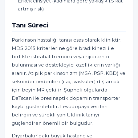
Erkek cinsiyet (kadınlara göre yaklaşık 1.5 kat
artmış risk)
Tanı Süreci
Parkinson hastalığı tanısı esas olarak kliniktir;
MDS 2015 kriterlerine göre bradikinezi ile
birlikte istirahat tremoru veya rijiditenin
bulunması ve destekleyici özelliklerin varlığı
aranır. Atipik parkinsonizm (MSA, PSP, KBD) ve
sekonder nedenleri (ilaç, vasküler) dışlamak
için beyin MR çekilir. Şüpheli olgularda
DaTscan ile presinaptik dopamin transporter
kaybı gösterilebilir. Levodopaya verilen
belirgin ve sürekli yanıt, klinik tanıyı
güçlendiren önemli bir bulgudur.
Diyarbakır'daki büyük hastane ve