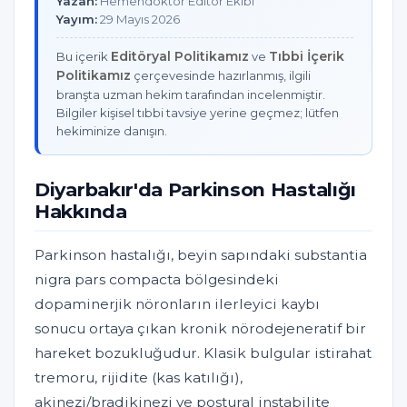
Yazan:
Hemendoktor Editör Ekibi
Yayım:
29 Mayıs 2026
Editöryal Politikamız
Tıbbi İçerik
Bu içerik
ve
Politikamız
çerçevesinde hazırlanmış, ilgili
branşta uzman hekim tarafından incelenmiştir.
Bilgiler kişisel tıbbi tavsiye yerine geçmez; lütfen
hekiminize danışın.
Diyarbakır'da Parkinson Hastalığı
Hakkında
Parkinson hastalığı, beyin sapındaki substantia
nigra pars compacta bölgesindeki
dopaminerjik nöronların ilerleyici kaybı
sonucu ortaya çıkan kronik nörodejeneratif bir
hareket bozukluğudur. Klasik bulgular istirahat
tremoru, rijidite (kas katılığı),
akinezi/bradikinezi ve postural instabilite