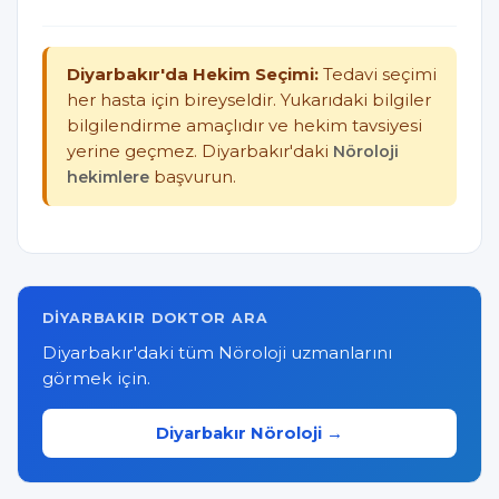
Diyarbakır'da Hekim Seçimi:
Tedavi seçimi
her hasta için bireyseldir. Yukarıdaki bilgiler
bilgilendirme amaçlıdır ve hekim tavsiyesi
yerine geçmez. Diyarbakır'daki
Nöroloji
hekimlere
başvurun.
DIYARBAKIR DOKTOR ARA
Diyarbakır'daki tüm Nöroloji uzmanlarını
görmek için.
Diyarbakır Nöroloji →