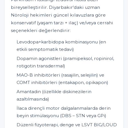
bireyselleştirilir. Diyarbakır'daki uzman
Nöroloji hekimleri güncel kılavuzlara göre
konservatif (yaşam tarzı + ilaç) ve/veya cerrahi
seçenekleri değerlendirir:
Levodopa+karbidopa kombinasyonu (en
etkili semptomatik tedavi)
Dopamin agonistleri (pramipeksol, ropinirol,
rotigotin transdermal)
MAO-B inhibitörleri (rasajilin, selejilin) ve
COMT inhibitörleri (entakapon, opikapon)
Amantadin (özellikle diskinezilerin
azaltılmasında)
İlaca dirençli motor dalgalanmalarda derin
beyin stimülasyonu (DBS – STN veya GPi)
Düzenli fizyoterapi, denge ve LSVT BIG/LOUD