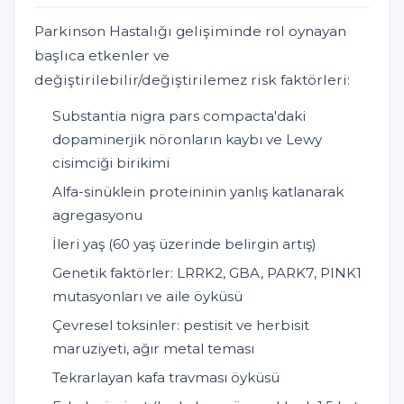
Parkinson Hastalığı gelişiminde rol oynayan
başlıca etkenler ve
değiştirilebilir/değiştirilemez risk faktörleri:
Substantia nigra pars compacta'daki
dopaminerjik nöronların kaybı ve Lewy
cisimciği birikimi
Alfa-sinüklein proteininin yanlış katlanarak
agregasyonu
İleri yaş (60 yaş üzerinde belirgin artış)
Genetik faktörler: LRRK2, GBA, PARK7, PINK1
mutasyonları ve aile öyküsü
Çevresel toksinler: pestisit ve herbisit
maruziyeti, ağır metal teması
Tekrarlayan kafa travması öyküsü