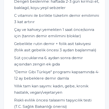
Dengeli beslenme: haftada 2-3 gün kırmızı et,
baklagil, koyu yeşil sebzeler
C vitamini ile birlikte tüketim demir emilimini
3 kat artırır
Çay ve kahveyi yemekten 1 saat önce/sonra
için (tannin demir emilimini bloklar)
Gebelikte rutin demir + folik asit takviyesi
(folik asit gebelik öncesi 3 aydan başlanmalı)
Süt çocuklarına 6. aydan sonra demir
açısından zengin ek gıda
"Demir Gibi Türkiye" programı kapsamında 4-
12 ay bebeklere demir damla
Yıllık tam kan sayımı: kadın, gebe, kronik
hastalık, vegan/vejetaryen
Riskli evlilik öncesi talasemi taşıyıcılık testi
(T.C. Sağlık Bakanlığı önerisi)