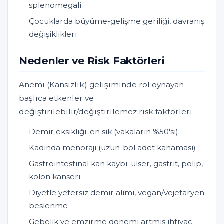
splenomegali
Çocuklarda büyüme-gelişme geriliği, davranış
değişiklikleri
Nedenler ve Risk Faktörleri
Anemi (Kansızlık) gelişiminde rol oynayan
başlıca etkenler ve
değiştirilebilir/değiştirilemez risk faktörleri:
Demir eksikliği: en sık (vakaların %50'si)
Kadında menoraji (uzun-bol adet kanaması)
Gastrointestinal kan kaybı: ülser, gastrit, polip,
kolon kanseri
Diyetle yetersiz demir alımı, vegan/vejetaryen
beslenme
Gebelik ve emzirme dönemi artmış ihtiyaç