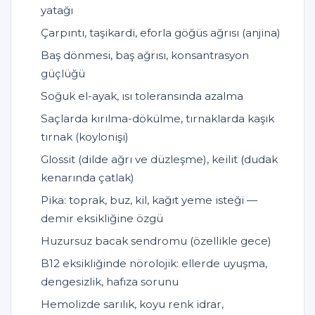
yatağı
Çarpıntı, taşikardi, eforla göğüs ağrısı (anjina)
Baş dönmesi, baş ağrısı, konsantrasyon
güçlüğü
Soğuk el-ayak, ısı toleransında azalma
Saçlarda kırılma-dökülme, tırnaklarda kaşık
tırnak (koylonişi)
Glossit (dilde ağrı ve düzleşme), keilit (dudak
kenarında çatlak)
Pika: toprak, buz, kil, kağıt yeme isteği —
demir eksikliğine özgü
Huzursuz bacak sendromu (özellikle gece)
B12 eksikliğinde nörolojik: ellerde uyuşma,
dengesizlik, hafıza sorunu
Hemolizde sarılık, koyu renk idrar,