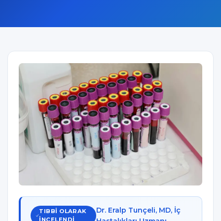
Dr. Eralp Tunçeli, MD, İç
TIBBI OLARAK
INCELENDI
Hastalıkları Uzmanı