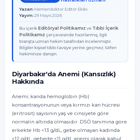
Yazan:
Hemendoktor Editör Ekibi
Yayım:
29 Mayıs 2026
Editöryal Politikamız
Tıbbi İçerik
Bu içerik
ve
Politikamız
çerçevesinde hazırlanmış, ilgili
branşta uzman hekim tarafından incelenmiştir.
Bilgiler kişisel tıbbi tavsiye yerine geçmez; lütfen
hekiminize danışın.
Diyarbakır'da Anemi (Kansızlık)
Hakkında
Anemi; kanda hemoglobin (Hb)
konsantrasyonunun veya kırmızı kan hücresi
(eritrosit) sayısının yaş ve cinsiyete göre
normalin altında olmasıdır. DSÖ tanımına göre
erkekte Hb <13 g/dL, gebe olmayan kadında
<12 g/dL, gebede <11 g/dL anemi olarak kabul