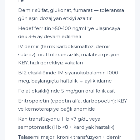
ile
Demir sülfat, glukonat, fumarat — toleranssa
gün aşırı dozaj yan etkiyi azaltır
Hedef ferritin >50-100 ng/mL'ye ulaşıncaya
dek 3-6 ay devam edilmeli
IV demir (ferrik karboksimaltoz, demir
sukroz): oral toleranssızlık, malabsorpsiyon,
KBY, hızlı gerekliyiz vakaları
B12 eksikliğinde IM siyanokobalamin 1000
mcg, başlangıçta haftalık → aylık idame
Folat eksikliğinde 5 mg/gün oral folik asit
Eritropoietin (epoetin alfa, darbepoetin): KBY
ve kemoterapiye bağlı anemide
Kan transfüzyonu: Hb <7 g/dL veya
semptomatik (Hb <8 + kardiyak hastalık)
Talasemi major: kronik transfüzyon + demir