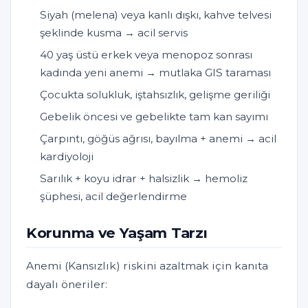
Siyah (melena) veya kanlı dışkı, kahve telvesi
şeklinde kusma → acil servis
40 yaş üstü erkek veya menopoz sonrası
kadında yeni anemi → mutlaka GIS taraması
Çocukta solukluk, iştahsızlık, gelişme geriliği
Gebelik öncesi ve gebelikte tam kan sayımı
Çarpıntı, göğüs ağrısı, bayılma + anemi → acil
kardiyoloji
Sarılık + koyu idrar + halsizlik → hemoliz
şüphesi, acil değerlendirme
Korunma ve Yaşam Tarzı
Anemi (Kansızlık) riskini azaltmak için kanıta
dayalı öneriler: