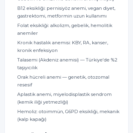
B12 eksikliği: pernisiyöz anemi, vegan diyet,
gastrektomi, metformin uzun kullanımı
Folat eksikliği: alkolizm, gebelik, hemolitik
anemiler
Kronik hastalık anemisi: KBY, RA, kanser,
kronik enfeksiyon
Talasemi (Akdeniz anemisi) — Türkiye'de %2
taşıyıcılık
Orak hücreli anemi — genetik, otozomal
resesif
Aplastik anemi, miyelodisplastik sendrom
(kemik iliği yetmezliği)
Hemoliz: otoimmün, G6PD eksikliği, mekanik
(kalp kapağı)