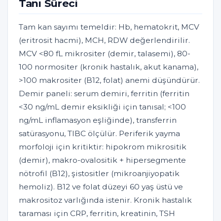
Tanı Süreci
Tam kan sayımı temeldir: Hb, hematokrit, MCV
(eritrosit hacmi), MCH, RDW değerlendirilir.
MCV <80 fL mikrositer (demir, talasemi), 80-
100 normositer (kronik hastalık, akut kanama),
>100 makrositer (B12, folat) anemi düşündürür.
Demir paneli: serum demiri, ferritin (ferritin
<30 ng/mL demir eksikliği için tanısal; <100
ng/mL inflamasyon eşliğinde), transferrin
satürasyonu, TIBC ölçülür. Periferik yayma
morfoloji için kritiktir: hipokrom mikrositik
(demir), makro-ovalositik + hipersegmente
nötrofil (B12), şistositler (mikroanjiyopatik
hemoliz). B12 ve folat düzeyi 60 yaş üstü ve
makrositoz varlığında istenir. Kronik hastalık
taraması için CRP, ferritin, kreatinin, TSH