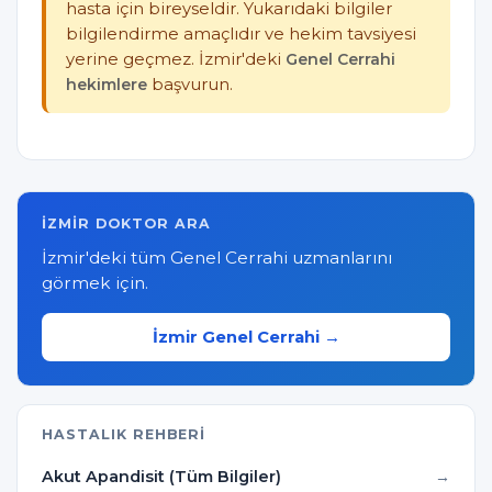
hasta için bireyseldir. Yukarıdaki bilgiler
bilgilendirme amaçlıdır ve hekim tavsiyesi
yerine geçmez. İzmir'deki
Genel Cerrahi
hekimlere
başvurun.
İZMIR DOKTOR ARA
İzmir'deki tüm Genel Cerrahi uzmanlarını
görmek için.
İzmir Genel Cerrahi →
HASTALIK REHBERI
Akut Apandisit (Tüm Bilgiler)