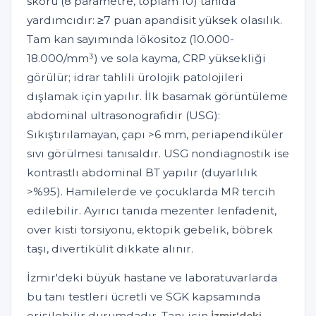
skoru (8 parametre, toplam 10) tanıda
yardımcıdır: ≥7 puan apandisit yüksek olasılık.
Tam kan sayımında lökositoz (10.000-
18.000/mm³) ve sola kayma, CRP yüksekliği
görülür; idrar tahlili ürolojik patolojileri
dışlamak için yapılır. İlk basamak görüntüleme
abdominal ultrasonografidir (USG):
Sıkıştırılamayan, çapı >6 mm, periapendiküler
sıvı görülmesi tanısaldır. USG nondiagnostik ise
kontrastlı abdominal BT yapılır (duyarlılık
>%95). Hamilelerde ve çocuklarda MR tercih
edilebilir. Ayırıcı tanıda mezenter lenfadenit,
over kisti torsiyonu, ektopik gebelik, böbrek
taşı, divertikülit dikkate alınır.
İzmir'deki büyük hastane ve laboratuvarlarda
bu tanı testleri ücretli ve SGK kapsamında
erişilebilir durumdadır. Tanı için
İzmir'deki