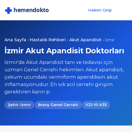
Hekim Girişi
Ana Sayfa
Hastalık Rehberi
Akut Apandisit
›
›
›
İzmir
İzmir Akut Apandisit Doktorları
İzmir'de Akut Apandisit tanı ve tedavisi için
uzman Genel Cerrahi hekimleri. Akut apandisit,
çekum ucundaki vermiform apendiksin akut
inflamasyonudur. En sık acil cerrahi girişim
gerektiren karın p
Şehir: İzmir
Branş: Genel Cerrahi
ICD-10: K35