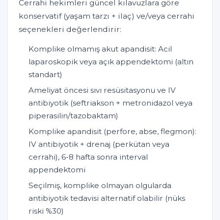
Cerrahi hekimleri güncel kılavuzlara göre
konservatif (yaşam tarzı + ilaç) ve/veya cerrahi
seçenekleri değerlendirir:
Komplike olmamış akut apandisit: Acil
laparoskopik veya açık appendektomi (altın
standart)
Ameliyat öncesi sıvı resüsitasyonu ve IV
antibiyotik (seftriakson + metronidazol veya
piperasilin/tazobaktam)
Komplike apandisit (perfore, abse, flegmon):
IV antibiyotik + drenaj (perkütan veya
cerrahi), 6-8 hafta sonra interval
appendektomi
Seçilmiş, komplike olmayan olgularda
antibiyotik tedavisi alternatif olabilir (nüks
riski %30)