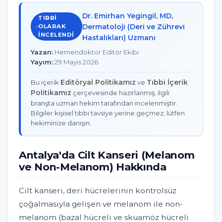
Dr. Emirhan Yegingil, MD,
TIBBI
Dermatoloji (Deri ve Zührevi
OLARAK
INCELENDI
Hastalıkları) Uzmanı
Yazan:
Hemendoktor Editör Ekibi
Yayım:
29 Mayıs 2026
Editöryal Politikamız
Tıbbi İçerik
Bu içerik
ve
Politikamız
çerçevesinde hazırlanmış, ilgili
branşta uzman hekim tarafından incelenmiştir.
Bilgiler kişisel tıbbi tavsiye yerine geçmez; lütfen
hekiminize danışın.
Antalya'da Cilt Kanseri (Melanom
ve Non-Melanom) Hakkında
Cilt kanseri, deri hücrelerinin kontrolsüz
çoğalmasıyla gelişen ve melanom ile non-
melanom (bazal hücreli ve skuamöz hücreli