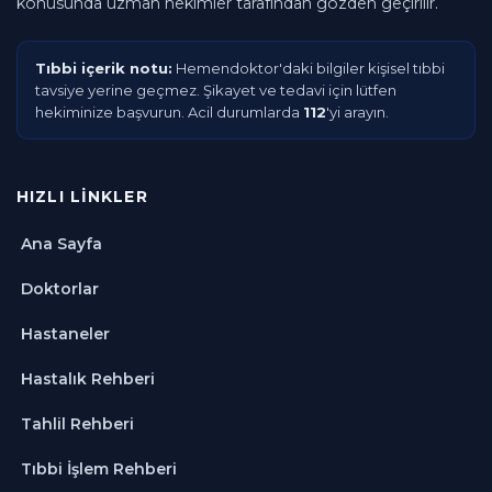
konusunda uzman hekimler tarafından gözden geçirilir.
Tıbbi içerik notu:
Hemendoktor'daki bilgiler kişisel tıbbi
tavsiye yerine geçmez. Şikayet ve tedavi için lütfen
hekiminize başvurun. Acil durumlarda
112
'yi arayın.
HIZLI LINKLER
Ana Sayfa
Doktorlar
Hastaneler
Hastalık Rehberi
Tahlil Rehberi
Tıbbi İşlem Rehberi