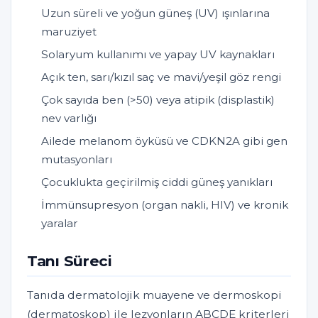
Uzun süreli ve yoğun güneş (UV) ışınlarına
maruziyet
Solaryum kullanımı ve yapay UV kaynakları
Açık ten, sarı/kızıl saç ve mavi/yeşil göz rengi
Çok sayıda ben (>50) veya atipik (displastik)
nev varlığı
Ailede melanom öyküsü ve CDKN2A gibi gen
mutasyonları
Çocuklukta geçirilmiş ciddi güneş yanıkları
İmmünsupresyon (organ nakli, HIV) ve kronik
yaralar
Tanı Süreci
Tanıda dermatolojik muayene ve dermoskopi
(dermatoskop) ile lezyonların ABCDE kriterleri