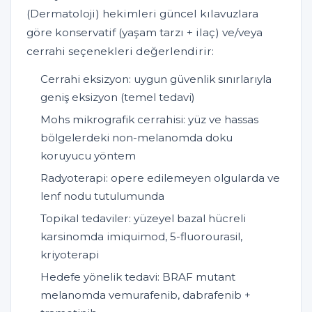
(Dermatoloji) hekimleri güncel kılavuzlara
göre konservatif (yaşam tarzı + ilaç) ve/veya
cerrahi seçenekleri değerlendirir:
Cerrahi eksizyon: uygun güvenlik sınırlarıyla
geniş eksizyon (temel tedavi)
Mohs mikrografik cerrahisi: yüz ve hassas
bölgelerdeki non-melanomda doku
koruyucu yöntem
Radyoterapi: opere edilemeyen olgularda ve
lenf nodu tutulumunda
Topikal tedaviler: yüzeyel bazal hücreli
karsinomda imiquimod, 5-fluorourasil,
kriyoterapi
Hedefe yönelik tedavi: BRAF mutant
melanomda vemurafenib, dabrafenib +