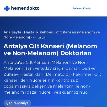
Hekim Girişi
Ana Sayfa
Hastalık Rehberi
Cilt Kanseri (Melanom ve
›
›
Non-Melanom)
›
Antalya
Antalya Cilt Kanseri (Melanom
ve Non-Melanom) Doktorları
Antalya'da Cilt Kanseri (Melanom ve Non-
Melanom) tanı ve tedavisi için uzman Deri ve
Zührevi Hastalıkları (Dermatoloji) hekimleri. Cilt
kanseri, deri hücrelerinin kontrolsüz
çoğalmasıyla gelişen ve melanom ile non-
melanom (bazal hücreli ve skuamöz hüc
Şehir: Antalya