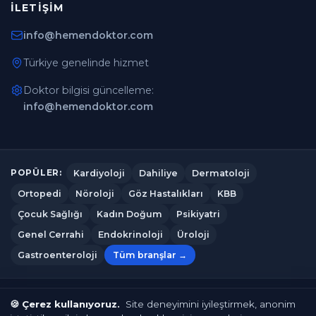
İLETIŞIM
info@hemendoktor.com
Türkiye genelinde hizmet
Doktor bilgisi güncelleme:
info@hemendoktor.com
Kardiyoloji
Dahiliye
Dermatoloji
POPÜLER:
Ortopedi
Nöroloji
Göz Hastalıkları
KBB
Çocuk Sağlığı
Kadın Doğum
Psikiyatri
Genel Cerrahi
Endokrinoloji
Üroloji
Gastroenteroloji
Tüm branşlar →
Hemendoktor.com
© 2026
— Tüm hakları saklıdır.
🍪 Çerez kullanıyoruz.
Site deneyimini iyileştirmek, anonim