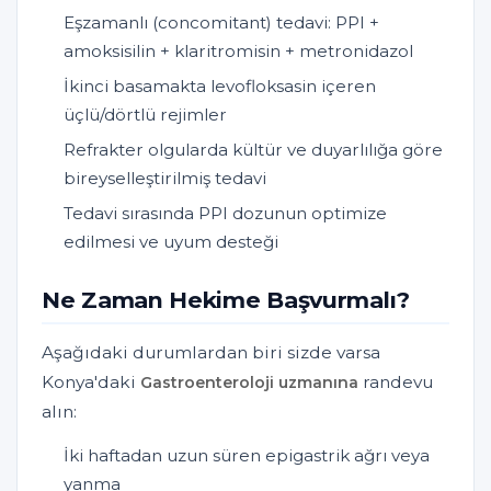
Eşzamanlı (concomitant) tedavi: PPI +
amoksisilin + klaritromisin + metronidazol
İkinci basamakta levofloksasin içeren
üçlü/dörtlü rejimler
Refrakter olgularda kültür ve duyarlılığa göre
bireyselleştirilmiş tedavi
Tedavi sırasında PPI dozunun optimize
edilmesi ve uyum desteği
Ne Zaman Hekime Başvurmalı?
Aşağıdaki durumlardan biri sizde varsa
Konya'daki
randevu
Gastroenteroloji uzmanına
alın:
İki haftadan uzun süren epigastrik ağrı veya
yanma