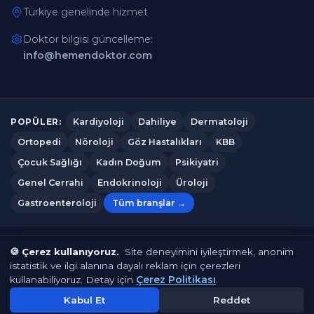
Türkiye genelinde hizmet
Doktor bilgisi güncelleme:
info@hemendoktor.com
Kardiyoloji
Dahiliye
Dermatoloji
POPÜLER:
Ortopedi
Nöroloji
Göz Hastalıkları
KBB
Çocuk Sağlığı
Kadın Doğum
Psikiyatri
Genel Cerrahi
Endokrinoloji
Üroloji
Gastroenteroloji
Tüm branşlar →
Hemendoktor.com
© 2026
— Tüm hakları saklıdır.
🍪 Çerez kullanıyoruz.
Site deneyimini iyileştirmek, anonim
istatistik ve ilgi alanına dayalı reklam için çerezleri
Çerez Politikası
Gizlilik Politikası
Kullanım Koşulları
Çerez Politikası
kullanabiliyoruz. Detay için
.
Çerez Tercihleri
İletişim
Kabul Et
Reddet