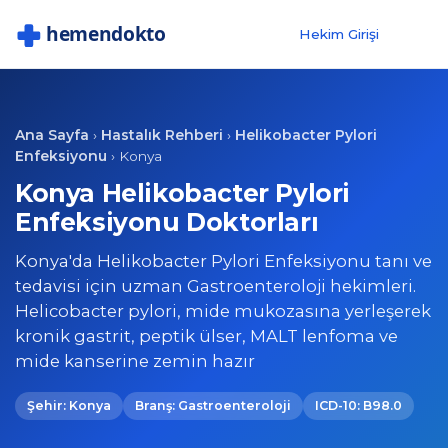
Hekim Girişi
Ana Sayfa
Hastalık Rehberi
Helikobacter Pylori
›
›
Enfeksiyonu
›
Konya
Konya Helikobacter Pylori
Enfeksiyonu Doktorları
Konya'da Helikobacter Pylori Enfeksiyonu tanı ve
tedavisi için uzman Gastroenteroloji hekimleri.
Helicobacter pylori, mide mukozasına yerleşerek
kronik gastrit, peptik ülser, MALT lenfoma ve
mide kanserine zemin hazır
Şehir: Konya
Branş: Gastroenteroloji
ICD-10: B98.0