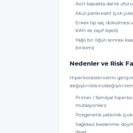
Aort kapakta darlık üfürü
Akut pankreatit (çok yüks
Erkek tip saç dökülmesi v
KAH ile zayıf ilişkili)
Yağlı bir öğün sonrası ks
birikimi)
Nedenler ve Risk Fa
Hiperkolesterolemi gelişim
değiştirilebilir/değiştirilem
Primer / familyal hiperk
mutasyonları)
Poligenetik yatkınlık (çok
Sağlıksız beslenme: doym
diyet