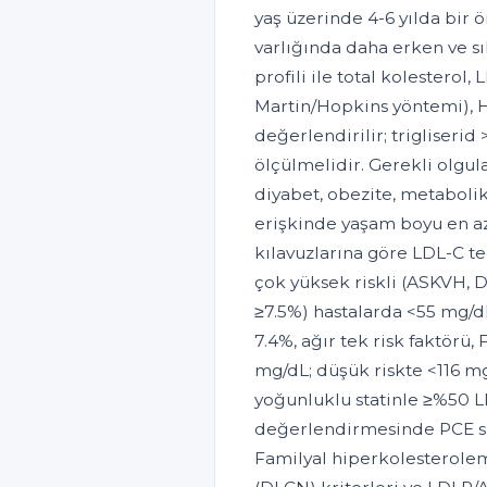
yaş üzerinde 4-6 yılda bir ön
varlığında daha erken ve sık
profili ile total kolesterol
Martin/Hopkins yöntemi), H
değerlendirilir; trigliser
ölçülmelidir. Gerekli olgul
diyabet, obezite, metabolik
erişkinde yaşam boyu en az
kılavuzlarına göre LDL-C te
çok yüksek riskli (ASKVH, 
≥7.5%) hastalarda <55 mg/d
7.4%, ağır tek risk faktörü,
mg/dL; düşük riskte <116 m
yoğunluklu statinle ≥%50 L
değerlendirmesinde PCE sko
Familyal hiperkolesterolem