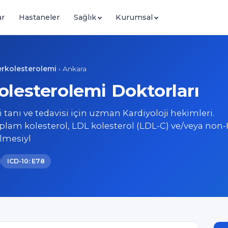
ar
Hastaneler
Sağlık
Kurumsal
erkolesterolemi
›
Ankara
lesterolemi Doktorları
tanı ve tedavisi için uzman Kardiyoloji hekimleri.
plam kolesterol, LDL kolesterol (LDL-C) ve/veya non
elmesiyl
ICD-10: E78