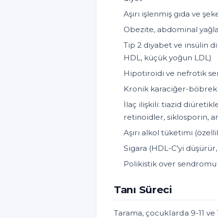
Aşırı işlenmiş gıda ve şek
Obezite, abdominal yağl
Tip 2 diyabet ve insülin d
HDL, küçük yoğun LDL)
Hipotiroidi ve nefrotik 
Kronik karaciğer-böbrek h
İlaç ilişkili: tiazid diüreti
retinoidler, siklosporin, a
Aşırı alkol tüketimi (özell
Sigara (HDL-C'yi düşürür,
Polikistik over sendromu
Tanı Süreci
Tarama, çocuklarda 9-11 ve 1