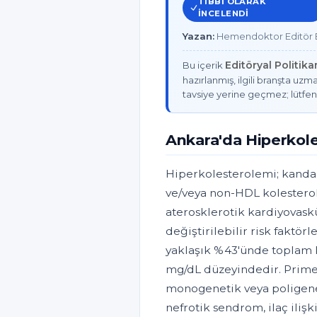
TIBBI OLARAK
INCELENDI
Yazan:
Hemendoktor Editör E
Editöryal Politik
Bu içerik
hazırlanmış, ilgili branşta uzma
tavsiye yerine geçmez; lütfen
Ankara'da Hiperkol
Hiperkolesterolemi; kanda 
ve/veya non-HDL kolesterol
aterosklerotik kardiyovask
değiştirilebilir risk faktör
yaklaşık %43'ünde toplam 
mg/dL düzeyindedir. Primer
monogenetik veya poligenet
nefrotik sendrom, ilaç ilişk