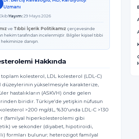
Dr. Berciş Kavasoğlu, MD, Kardiyoloji
Uzmanı
kibi
Yayım:
29 Mayıs 2026
amız
Tıbbi İçerik Politikamız
ve
çerçevesinde
n hekim tarafından incelenmiştir. Bilgiler kişisel tıbbi
 hekiminize danışın.
esterolemi Hakkında
toplam kolesterol, LDL kolesterol (LDL-C)
 düzeylerinin yükselmesiyle karakterize,
üler hastalıkların (ASKVH) önde gelen
lerinden biridir. Türkiye'de yetişkin nüfusun
kolesterol >200 mg/dL, %30'unda LDL-C >130
 (familyal hiperkolesterolemi gibi
ik) ve sekonder (diyabet, hipotiroidi,
ili) formları bulunur; heterozigot familyal