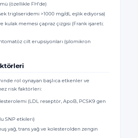
mü (özellikle FH'de)
ek trigliseridemi >1000 mg/dL eşlik ediyorsa)
e kulak memesi çapraz çizgisi (Frank işareti;
antomatöz cilt erupsiyonları (şilomikron
ktörleri
inde rol oynayan başlıca etkenler ve
ez risk faktörleri:
olesterolemi (LDL reseptör, ApoB, PCSK9 gen
lu SNP etkileri)
uş yağ, trans yağ ve kolesterolden zengin