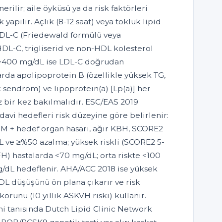
erilir; aile öyküsü ya da risk faktörleri
 yapılır. Açlık (8-12 saat) veya tokluk lipid
, LDL-C (Friedewald formülü veya
DL-C, trigliserid ve non-HDL kolesterol
id >400 mg/dL ise LDL-C doğrudan
arda apolipoprotein B (özellikle yüksek TG,
 sendrom) ve lipoprotein(a) [Lp(a)] her
 bir kez bakılmalıdır. ESC/EAS 2019
davi hedefleri risk düzeyine göre belirlenir:
DM + hedef organ hasarı, ağır KBH, SCORE2
L ve ≥%50 azalma; yüksek riskli (SCORE2 5-
 FH) hastalarda <70 mg/dL; orta riskte <100
g/dL hedeflenir. AHA/ACC 2018 ise yüksek
DL düşüşünü ön plana çıkarır ve risk
runu (10 yıllık ASKVH riski) kullanır.
i tanısında Dutch Lipid Clinic Network