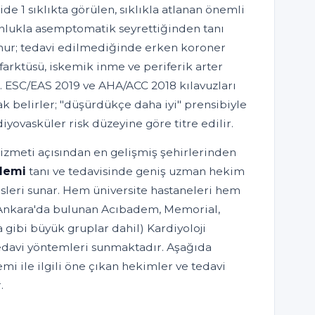
de 1 sıklıkta görülen, sıklıkla atlanan önemli
unlukla asemptomatik seyrettiğinden tanı
onur; tedavi edilmediğinde erken koroner
farktüsü, iskemik inme ve periferik arter
ar. ESC/EAS 2019 ve AHA/ACC 2018 kılavuzları
ak belirler; "düşürdükçe daha iyi" prensibiyle
iyovasküler risk düzeyine göre titre edilir.
hizmeti açısından en gelişmiş şehirlerinden
olemi
tanı ve tedavisinde geniş uzman hekim
isleri sunar. Hem üniversite hastaneleri hem
 (Ankara'da bulunan Acıbadem, Memorial,
 gibi büyük gruplar dahil) Kardiyoloji
edavi yöntemleri sunmaktadır. Aşağıda
i ile ilgili öne çıkan hekimler ve tedavi
.