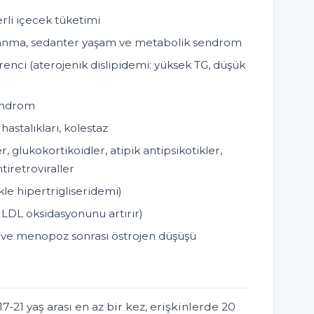
erli içecek tüketimi
anma, sedanter yaşam ve metabolik sendrom
irenci (aterojenik dislipidemi: yüksek TG, düşük
sendrom
astalıkları, kolestaz
kler, glukokortikoidler, atipik antipsikotikler,
ntiretroviraller
ikle hipertrigliseridemi)
 LDL oksidasyonunu artırır)
 ve menopoz sonrası östrojen düşüşü
7-21 yaş arası en az bir kez, erişkinlerde 20