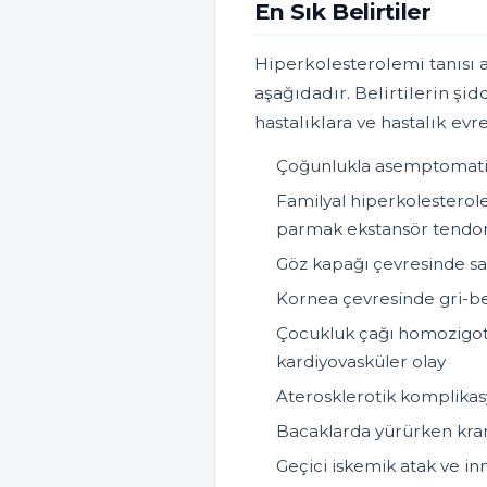
En Sık Belirtiler
Hiperkolesterolemi tanısı a
aşağıdadır. Belirtilerin şid
hastalıklara ve hastalık evr
Çoğunlukla asemptomatik s
Familyal hiperkolesterol
parmak ekstansör tendon
Göz kapağı çevresinde sa
Kornea çevresinde gri-bey
Çocukluk çağı homozigot 
kardiyovasküler olay
Aterosklerotik komplikasy
Bacaklarda yürürken kram
Geçici iskemik atak ve inm