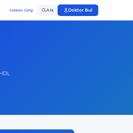
Ara
Doktor Bul
Hekim Girişi
-HDL