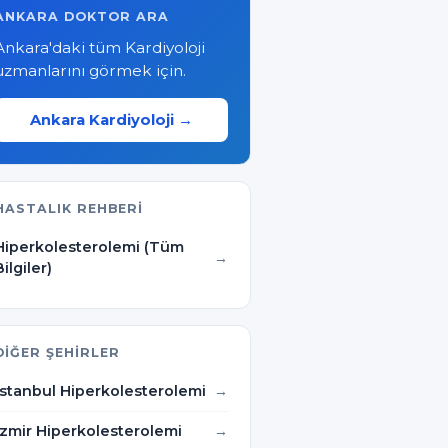
ANKARA DOKTOR ARA
Ankara'daki tüm Kardiyoloji
uzmanlarını görmek için.
Ankara Kardiyoloji →
HASTALIK REHBERI
Hiperkolesterolemi (Tüm
Bilgiler)
DIĞER ŞEHIRLER
İstanbul Hiperkolesterolemi
İzmir Hiperkolesterolemi