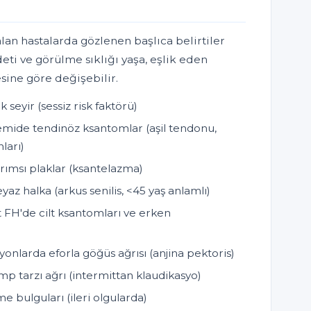
lan hastalarda gözlenen başlıca belirtiler
deti ve görülme sıklığı yaşa, eşlik eden
esine göre değişebilir.
eyir (sessiz risk faktörü)
emide tendinöz ksantomlar (aşil tendonu,
ları)
rımsı plaklar (ksantelazma)
az halka (arkus senilis, <45 yaş anlamlı)
FH'de cilt ksantomları ve erken
onlarda eforla göğüs ağrısı (anjina pektoris)
p tarzı ağrı (intermittan klaudikasyo)
e bulguları (ileri olgularda)