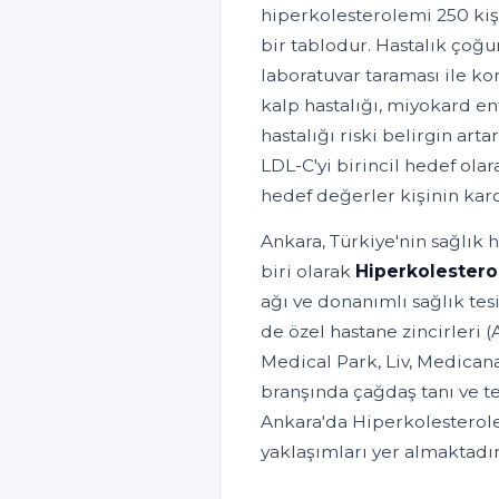
hiperkolesterolemi 250 kişi
bir tablodur. Hastalık çoğ
laboratuvar taraması ile k
kalp hastalığı, miyokard en
hastalığı riski belirgin art
LDL-C'yi birincil hedef olar
hedef değerler kişinin kard
Ankara, Türkiye'nin sağlık 
biri olarak
Hiperkolester
ağı ve donanımlı sağlık tes
de özel hastane zincirleri
Medical Park, Liv, Medicana
branşında çağdaş tanı ve t
Ankara'da Hiperkolesterolem
yaklaşımları yer almaktadır