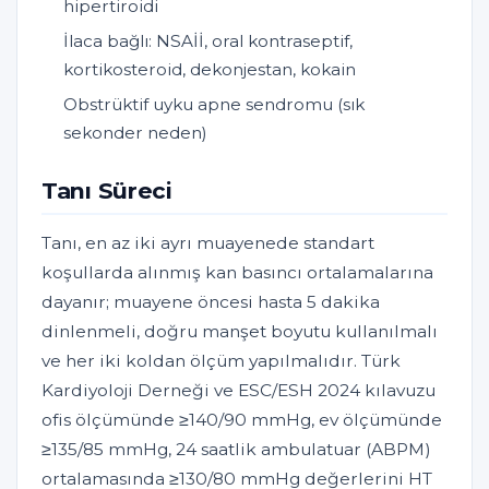
hipertiroidi
İlaca bağlı: NSAİİ, oral kontraseptif,
kortikosteroid, dekonjestan, kokain
Obstrüktif uyku apne sendromu (sık
sekonder neden)
Tanı Süreci
Tanı, en az iki ayrı muayenede standart
koşullarda alınmış kan basıncı ortalamalarına
dayanır; muayene öncesi hasta 5 dakika
dinlenmeli, doğru manşet boyutu kullanılmalı
ve her iki koldan ölçüm yapılmalıdır. Türk
Kardiyoloji Derneği ve ESC/ESH 2024 kılavuzu
ofis ölçümünde ≥140/90 mmHg, ev ölçümünde
≥135/85 mmHg, 24 saatlik ambulatuar (ABPM)
ortalamasında ≥130/80 mmHg değerlerini HT