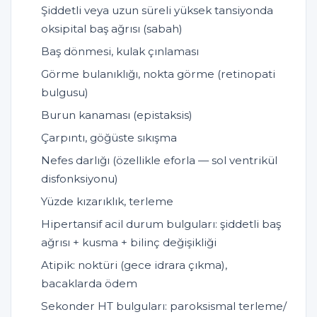
Şiddetli veya uzun süreli yüksek tansiyonda
oksipital baş ağrısı (sabah)
Baş dönmesi, kulak çınlaması
Görme bulanıklığı, nokta görme (retinopati
bulgusu)
Burun kanaması (epistaksis)
Çarpıntı, göğüste sıkışma
Nefes darlığı (özellikle eforla — sol ventrikül
disfonksiyonu)
Yüzde kızarıklık, terleme
Hipertansif acil durum bulguları: şiddetli baş
ağrısı + kusma + bilinç değişikliği
Atipik: noktüri (gece idrara çıkma),
bacaklarda ödem
Sekonder HT bulguları: paroksismal terleme/