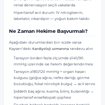
renal denervasyon seçili vakalarda
Hipertansif acil durum: IV nitrogliserin,
labetalol, nikardipin — yoğun bakım takibi
Ne Zaman Hekime Başvurmalı?
Aşağıdaki durumlardan biri sizde varsa
Kayseri'deki
randevu alın:
Kardiyoloji uzmanına
Tansiyon birden fazla ölçümde ≥140/90
mmHg üzerinde ise hekim değerlendirmesi
Tansiyon ≥180/120 mmHg + organ hasarı
bulgusu (göğüs ağrısı, nefes darlığı, görme
bozukluğu, fokal nörolojik bulgu) → acil servis
Şiddetli baş ağrısı, kusma, bilinç bulanıklığı →
hipertansif ensefalopati şüphesi
Diyabet, böbrek hastalığı, koroner hastalık