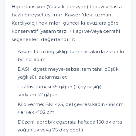
Hipertansiyon (Yüksek Tansiyon) tedavisi hasta
bazlı bireyselleştirilir. Kayseri'deki uzman
Kardiyoloji hekimleri güncel kılavuzlara göre
konservatif (yaşam tarzı + ilaç) ve/veya cerrahi
seçenekleri değerlendirir:
Yaşam tarzı değişikliği tüm hastalarda zorunlu
birinci adım
DASH diyeti: meyve-sebze, tam tahıl, düşük
yağlı süt, az kırmızı et
Tuz kısıtlaması <5 g/gün (1 çay kaşığı) —
sodyum <2 g/gün
Kilo verme: BKİ <25, bel çevresi kadın <88 cm
/ erkek <102 cm
Düzenli aerobik egzersiz: haftada 150 dk orta
yoğunluk veya 75 dk şiddetli