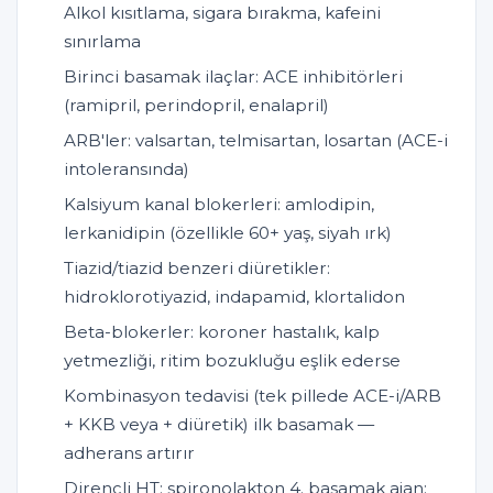
Alkol kısıtlama, sigara bırakma, kafeini
sınırlama
Birinci basamak ilaçlar: ACE inhibitörleri
(ramipril, perindopril, enalapril)
ARB'ler: valsartan, telmisartan, losartan (ACE-i
intoleransında)
Kalsiyum kanal blokerleri: amlodipin,
lerkanidipin (özellikle 60+ yaş, siyah ırk)
Tiazid/tiazid benzeri diüretikler:
hidroklorotiyazid, indapamid, klortalidon
Beta-blokerler: koroner hastalık, kalp
yetmezliği, ritim bozukluğu eşlik ederse
Kombinasyon tedavisi (tek pillede ACE-i/ARB
+ KKB veya + diüretik) ilk basamak —
adherans artırır
Dirençli HT: spironolakton 4. basamak ajan;