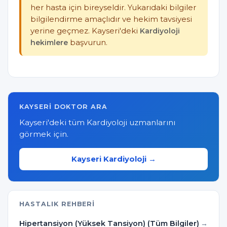
her hasta için bireyseldir. Yukarıdaki bilgiler
bilgilendirme amaçlıdır ve hekim tavsiyesi
yerine geçmez. Kayseri'deki
Kardiyoloji
hekimlere
başvurun.
KAYSERI DOKTOR ARA
Kayseri'deki tüm Kardiyoloji uzmanlarını
görmek için.
Kayseri Kardiyoloji →
HASTALIK REHBERI
Hipertansiyon (Yüksek Tansiyon) (Tüm Bilgiler)