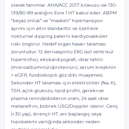
olarak tanımlar. AHA/ACC 2017 kılavuzu ise 130-
139/80-89 aralığını Evre 1 HT kabul eder. ABPM
"beyaz önlük" ve "maskeli" hipertansiyon
ayrımı için altın standarttır ve özellikle
nokturnal dipping paterni kardiyovasküler
riski öngörür. Hedef organ hasarı taraması
zorunludur: 12 derivasyonlu EKG (sol ventrikül
hipertrofisi), ekokardiyografi, idrar tahlili
(mikroalbüminüri/proteinüri), serum kreatinin
+ eGFR, fundoskopik göz dibi muayenesi.
Sekonder HT taraması için elektrolitler (Na, K),
TSH, açlık glukozu, lipid profili, gerekirse
plazma renin/aldosteron oranı, 24 saat idrar
metanefrini, böbrek USG/Doppler istenir. Genç
(<30 yaş), dirençli HT, ani başlangıç veya
hipokalemi varlığında sekonder neden