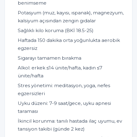
benimseme
Potasyum (muz, kayısı, ıspanak), magnezyum,
kalsiyum açısından zengin gıdalar
Sağlıklı kilo koruma (BKİ 18.5-25)
Haftada 150 dakika orta yoğunlukta aerobik
egzersiz
Sigarayı tamamen bırakma
Alkol: erkek ≤14 ünite/hafta, kadın ≤7
ünite/hafta
Stres yönetimi: meditasyon, yoga, nefes
egzersizleri
Uyku düzeni: 7-9 saat/gece, uyku apnesi
taraması
İkincil korunma: tanılı hastada ilaç uyumu, ev
tansiyon takibi (günde 2 kez)