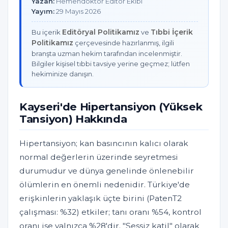
Yazan:
Hemendoktor Editör Ekibi
Yayım:
29 Mayıs 2026
Editöryal Politikamız
Tıbbi İçerik
Bu içerik
ve
Politikamız
çerçevesinde hazırlanmış, ilgili
branşta uzman hekim tarafından incelenmiştir.
Bilgiler kişisel tıbbi tavsiye yerine geçmez; lütfen
hekiminize danışın.
Kayseri'de Hipertansiyon (Yüksek
Tansiyon) Hakkında
Hipertansiyon; kan basıncının kalıcı olarak
normal değerlerin üzerinde seyretmesi
durumudur ve dünya genelinde önlenebilir
ölümlerin en önemli nedenidir. Türkiye'de
erişkinlerin yaklaşık üçte birini (PatenT2
çalışması: %32) etkiler; tanı oranı %54, kontrol
oranı ise yalnızca %28'dir. "Sessiz katil" olarak