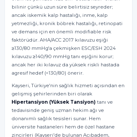
bilinir çünkü uzun süre belirtisiz seyreder;
ancak iskemik kalp hastalığı, inme, kalp
yetmezliği, kronik böbrek hastalığı, retinopati
ve demans için en önemli modifiable risk
faktörüdür. AHA/ACC 2017 kılavuzu eşiği
≥130/80 mmHg'a çekmişken ESC/ESH 2024
kılavuzu ≥140/90 mmHg tanı eşiğini korur;
ancak her iki kılavuz da yüksek riskli hastada
agresif hedef (<130/80) önerir.
Kayseri, Türkiye'nin sağlık hizmeti açısından en
gelişmiş şehirlerinden biri olarak
Hipertansiyon (Yüksek Tansiyon)
tanı ve
tedavisinde geniş uzman hekim ağı ve
donanımlı sağlık tesisleri sunar. Hem
üniversite hastaneleri hem de özel hastane
zincirleri (Kayseri'de bulunan Acıbadem,