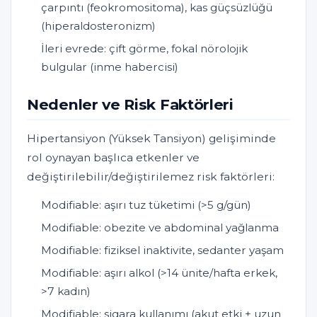
çarpıntı (feokromositoma), kas güçsüzlüğü
(hiperaldosteronizm)
İleri evrede: çift görme, fokal nörolojik
bulgular (inme habercisi)
Nedenler ve Risk Faktörleri
Hipertansiyon (Yüksek Tansiyon) gelişiminde
rol oynayan başlıca etkenler ve
değiştirilebilir/değiştirilemez risk faktörleri:
Modifiable: aşırı tuz tüketimi (>5 g/gün)
Modifiable: obezite ve abdominal yağlanma
Modifiable: fiziksel inaktivite, sedanter yaşam
Modifiable: aşırı alkol (>14 ünite/hafta erkek,
>7 kadın)
Modifiable: sigara kullanımı (akut etki + uzun