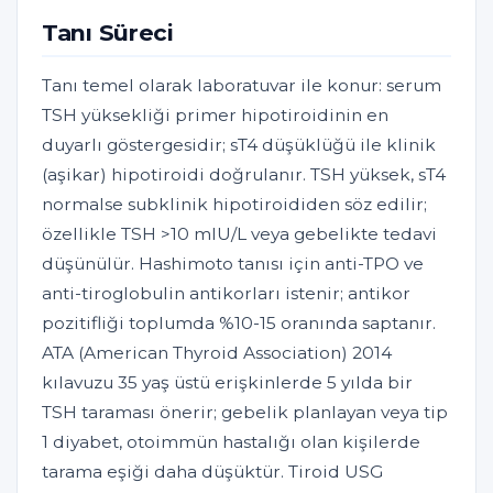
Tanı Süreci
Tanı temel olarak laboratuvar ile konur: serum
TSH yüksekliği primer hipotiroidinin en
duyarlı göstergesidir; sT4 düşüklüğü ile klinik
(aşikar) hipotiroidi doğrulanır. TSH yüksek, sT4
normalse subklinik hipotiroididen söz edilir;
özellikle TSH >10 mIU/L veya gebelikte tedavi
düşünülür. Hashimoto tanısı için anti-TPO ve
anti-tiroglobulin antikorları istenir; antikor
pozitifliği toplumda %10-15 oranında saptanır.
ATA (American Thyroid Association) 2014
kılavuzu 35 yaş üstü erişkinlerde 5 yılda bir
TSH taraması önerir; gebelik planlayan veya tip
1 diyabet, otoimmün hastalığı olan kişilerde
tarama eşiği daha düşüktür. Tiroid USG