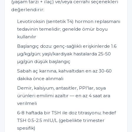
(yaşam tarzı + ilaç) ve/veya cerrahi seçenekleri
değerlendirir:
Levotiroksin (sentetik T4) hormon replasmanı
tedavinin temelidir; genelde ömür boyu
kullanılır
Başlangıç dozu: genç-sağlıklı erişkinlerde 1.6
µg/kg/gün; yaşlı/kardiyak hastalarda 25-50
µg/gün düşük başlangıç
Sabah aç karnına, kahvaltıdan en az 30-60
dakika önce alınmalı
Demir, kalsiyum, antasitler, PPI'lar, soya
ürünleri emilimi azaltır — en az 4 saat ara
verilmeli
6-8 haftada bir TSH ile doz titrasyonu; hedef
TSH 0.5-2.5 mIU/L (gebelikte trimester
spesifik)