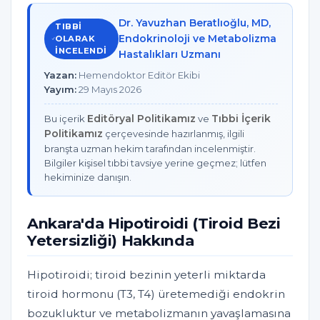
Dr. Yavuzhan Beratlıoğlu, MD,
TIBBI
Endokrinoloji ve Metabolizma
OLARAK
INCELENDI
Hastalıkları Uzmanı
Yazan:
Hemendoktor Editör Ekibi
Yayım:
29 Mayıs 2026
Editöryal Politikamız
Tıbbi İçerik
Bu içerik
ve
Politikamız
çerçevesinde hazırlanmış, ilgili
branşta uzman hekim tarafından incelenmiştir.
Bilgiler kişisel tıbbi tavsiye yerine geçmez; lütfen
hekiminize danışın.
Ankara'da Hipotiroidi (Tiroid Bezi
Yetersizliği) Hakkında
Hipotiroidi; tiroid bezinin yeterli miktarda
tiroid hormonu (T3, T4) üretemediği endokrin
bozukluktur ve metabolizmanın yavaşlamasına