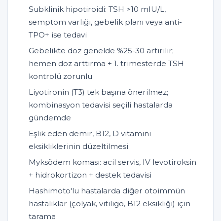
Subklinik hipotiroidi: TSH >10 mIU/L,
semptom varlığı, gebelik planı veya anti-
TPO+ ise tedavi
Gebelikte doz genelde %25-30 artırılır;
hemen doz arttırma + 1. trimesterde TSH
kontrolü zorunlu
Liyotironin (T3) tek başına önerilmez;
kombinasyon tedavisi seçili hastalarda
gündemde
Eşlik eden demir, B12, D vitamini
eksikliklerinin düzeltilmesi
Myksödem koması: acil servis, IV levotiroksin
+ hidrokortizon + destek tedavisi
Hashimoto'lu hastalarda diğer otoimmün
hastalıklar (çölyak, vitiligo, B12 eksikliği) için
tarama