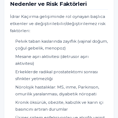
Nedenler ve Risk Faktörleri
İdrar Kaçırma gelişiminde rol oynayan başlıca
etkenler ve değiştirilebilir/değiştirilemez risk
faktörleri:
Pelvik taban kaslarında zayıflık (vajinal doğum,
çoğul gebelik, menopoz)
Mesane aşırı aktivitesi (detrusor aşırı
aktivitesi)
Erkeklerde radikal prostatektomi sonrası
sfinkter yetmezliği
Nörolojik hastalıklar: MS, inme, Parkinson,
omurilik yaralanması, diyabetik nöropati
Kronik öksürük, obezite, kabızlık ve karın içi
basıncını artıran durumlar
Üriner sistem enfeksiyonları ve atrofik vajinit