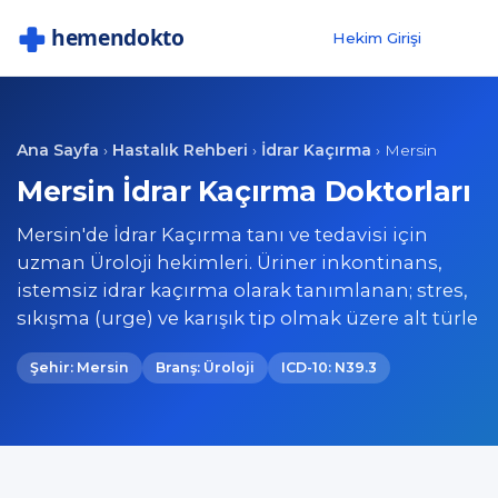
Hekim Girişi
Ana Sayfa
Hastalık Rehberi
İdrar Kaçırma
›
›
›
Mersin
Mersin İdrar Kaçırma Doktorları
Mersin'de İdrar Kaçırma tanı ve tedavisi için
uzman Üroloji hekimleri. Üriner inkontinans,
istemsiz idrar kaçırma olarak tanımlanan; stres,
sıkışma (urge) ve karışık tip olmak üzere alt türle
Şehir: Mersin
Branş: Üroloji
ICD-10: N39.3