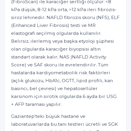
(FibroScan) ile karaciğer sertliği ölçülür: <8
kPa düşük, 8-12 kPa orta, >12 kPa ileri fibrozis-
siroz lehinedir. NAFLD fibrozis skoru (NFS), ELF
(Enhanced Liver Fibrosis) testi ve MR
elastografi seçilmiş olgularda kullanılır.
Belirsiz, ilerlemiş veya başka etyoloji şüphesi
olan olgularda karaciğer biyopsisi altın
standart olarak kalır; NAS (NAFLD Activity
Score) ve SAF skoru ile evrelendirilir. Tüm
hastalarda kardiyometabolik risk faktörleri
(açlık glukozu, HbA1c, OGTT, lipid profili, kan
basıncı, bel çevresi) ve hepatosellüler
karsinom için sirotik olgularda 6 ayda bir USG
+ AFP taraması yapılır.
Gaziantep'teki büyük hastane ve
laboratuvarlarda bu tanı testleri ücretli ve SGK