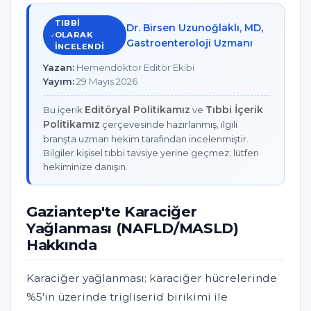
TIBBI
Dr. Birsen Uzunoğlaklı, MD,
OLARAK
Gastroenteroloji Uzmanı
INCELENDI
Yazan:
Hemendoktor Editör Ekibi
Yayım:
29 Mayıs 2026
Editöryal Politikamız
Tıbbi İçerik
Bu içerik
ve
Politikamız
çerçevesinde hazırlanmış, ilgili
branşta uzman hekim tarafından incelenmiştir.
Bilgiler kişisel tıbbi tavsiye yerine geçmez; lütfen
hekiminize danışın.
Gaziantep'te Karaciğer
Yağlanması (NAFLD/MASLD)
Hakkında
Karaciğer yağlanması; karaciğer hücrelerinde
%5'in üzerinde trigliserid birikimi ile