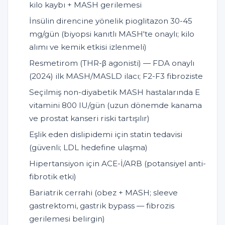
kilo kaybı + MASH gerilemesi
İnsülin direncine yönelik pioglitazon 30-45
mg/gün (biyopsi kanıtlı MASH'te onaylı; kilo
alımı ve kemik etkisi izlenmeli)
Resmetirom (THR-β agonisti) — FDA onaylı
(2024) ilk MASH/MASLD ilacı; F2-F3 fibroziste
Seçilmiş non-diyabetik MASH hastalarında E
vitamini 800 IU/gün (uzun dönemde kanama
ve prostat kanseri riski tartışılır)
Eşlik eden dislipidemi için statin tedavisi
(güvenli; LDL hedefine ulaşma)
Hipertansiyon için ACE-İ/ARB (potansiyel anti-
fibrotik etki)
Bariatrik cerrahi (obez + MASH; sleeve
gastrektomi, gastrik bypass — fibrozis
gerilemesi belirgin)