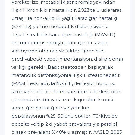
karakterize, metabolik sendromla yakından
ilişkili kronik bir hastalıktır. 2023'te uluslararası
uzlaşı ile non-alkolik yağlı karaciğer hastalığı
(NAFLD) yerine metabolik disfonksiyonla
ilişkili steatotik karaciğer hastalığı (MASLD)
terimi benimsenmiştir; tanı için en az bir
kardiyometabolik risk faktörü (obezite,
prediyabet/diyabet, hipertansiyon, dislipidemi)
varlığı gerekir. Basit steatozdan başlayarak
metabolik disfonksiyonla ilişkili steatohepatit
(MASH; eski adıyla NASH), ilerleyici fibrozis,
siroz ve hepatosellüler karsinoma ilerleyebilir;
günümüzde dünyada en sık görülen kronik
karaciğer hastalığıdır ve yetişkin
popülasyonun %25-30'unu etkiler. Türkiye'de
obezite ve tip 2 diyabet prevalansıyla paralel
olarak prevalans %48'e ulaşmıştır. AASLD 2023