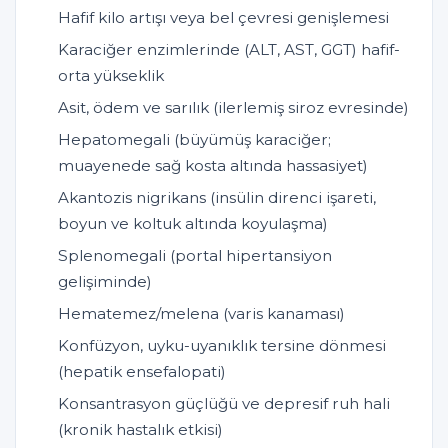
Hafif kilo artışı veya bel çevresi genişlemesi
Karaciğer enzimlerinde (ALT, AST, GGT) hafif-
orta yükseklik
Asit, ödem ve sarılık (ilerlemiş siroz evresinde)
Hepatomegali (büyümüş karaciğer;
muayenede sağ kosta altında hassasiyet)
Akantozis nigrikans (insülin direnci işareti,
boyun ve koltuk altında koyulaşma)
Splenomegali (portal hipertansiyon
gelişiminde)
Hematemez/melena (varis kanaması)
Konfüzyon, uyku-uyanıklık tersine dönmesi
(hepatik ensefalopati)
Konsantrasyon güçlüğü ve depresif ruh hali
(kronik hastalık etkisi)