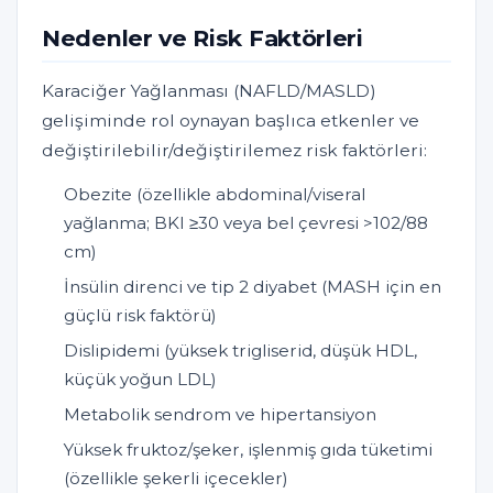
Nedenler ve Risk Faktörleri
Karaciğer Yağlanması (NAFLD/MASLD)
gelişiminde rol oynayan başlıca etkenler ve
değiştirilebilir/değiştirilemez risk faktörleri:
Obezite (özellikle abdominal/viseral
yağlanma; BKI ≥30 veya bel çevresi >102/88
cm)
İnsülin direnci ve tip 2 diyabet (MASH için en
güçlü risk faktörü)
Dislipidemi (yüksek trigliserid, düşük HDL,
küçük yoğun LDL)
Metabolik sendrom ve hipertansiyon
Yüksek fruktoz/şeker, işlenmiş gıda tüketimi
(özellikle şekerli içecekler)