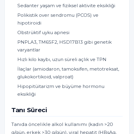
Sedanter yaşam ve fiziksel aktivite eksikliği
Polikistik over sendromu (PCOS) ve
hipotiroidi
Obstrüktif uyku apnesi
PNPLA3, TM6SF2, HSD17B13 gibi genetik
varyantlar
Hızlı kilo kaybı, uzun süreli açlık ve TPN
İlaçlar (amiodaron, tamoksifen, metotreksat,
glukokortikoid, valproat)
Hipopitüitarizm ve büyüme hormonu
eksikliği
Tanı Süreci
Tanıda öncelikle alkol kullanımı (kadın >20
g/gün, erkek >30 g/gün), viral hepatit (HBsAg,