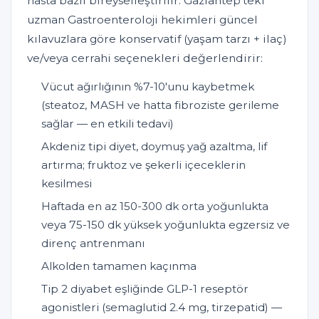
hasta bazlı bireyselleştirilir. Gaziantep'teki
uzman Gastroenteroloji hekimleri güncel
kılavuzlara göre konservatif (yaşam tarzı + ilaç)
ve/veya cerrahi seçenekleri değerlendirir:
Vücut ağırlığının %7-10'unu kaybetmek
(steatoz, MASH ve hatta fibroziste gerileme
sağlar — en etkili tedavi)
Akdeniz tipi diyet, doymuş yağ azaltma, lif
artırma; fruktoz ve şekerli içeceklerin
kesilmesi
Haftada en az 150-300 dk orta yoğunlukta
veya 75-150 dk yüksek yoğunlukta egzersiz ve
direnç antrenmanı
Alkolden tamamen kaçınma
Tip 2 diyabet eşliğinde GLP-1 reseptör
agonistleri (semaglutid 2.4 mg, tirzepatid) —