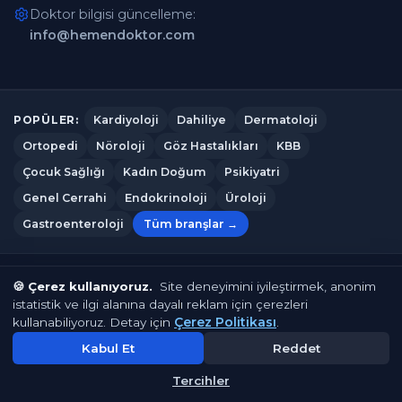
Doktor bilgisi güncelleme:
info@hemendoktor.com
Kardiyoloji
Dahiliye
Dermatoloji
POPÜLER:
Ortopedi
Nöroloji
Göz Hastalıkları
KBB
Çocuk Sağlığı
Kadın Doğum
Psikiyatri
Genel Cerrahi
Endokrinoloji
Üroloji
Gastroenteroloji
Tüm branşlar →
Hemendoktor.com
© 2026
— Tüm hakları saklıdır.
🍪 Çerez kullanıyoruz.
Site deneyimini iyileştirmek, anonim
istatistik ve ilgi alanına dayalı reklam için çerezleri
Çerez Politikası
Gizlilik Politikası
Kullanım Koşulları
Çerez Politikası
kullanabiliyoruz. Detay için
.
Çerez Tercihleri
İletişim
Kabul Et
Reddet
Tercihler