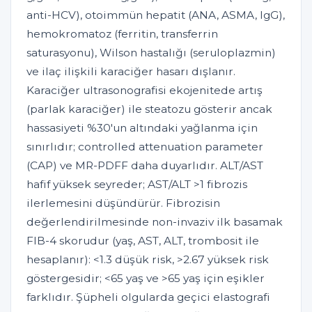
anti-HCV), otoimmün hepatit (ANA, ASMA, IgG),
hemokromatoz (ferritin, transferrin
saturasyonu), Wilson hastalığı (seruloplazmin)
ve ilaç ilişkili karaciğer hasarı dışlanır.
Karaciğer ultrasonografisi ekojenitede artış
(parlak karaciğer) ile steatozu gösterir ancak
hassasiyeti %30'un altındaki yağlanma için
sınırlıdır; controlled attenuation parameter
(CAP) ve MR-PDFF daha duyarlıdır. ALT/AST
hafif yüksek seyreder; AST/ALT >1 fibrozis
ilerlemesini düşündürür. Fibrozisin
değerlendirilmesinde non-invaziv ilk basamak
FIB-4 skorudur (yaş, AST, ALT, trombosit ile
hesaplanır): <1.3 düşük risk, >2.67 yüksek risk
göstergesidir; <65 yaş ve >65 yaş için eşikler
farklıdır. Şüpheli olgularda geçici elastografi