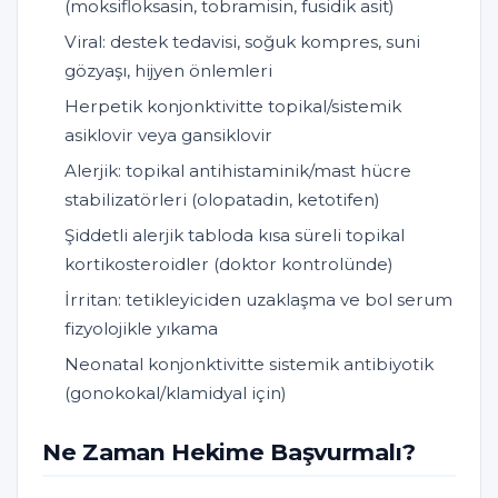
(moksifloksasin, tobramisin, fusidik asit)
Viral: destek tedavisi, soğuk kompres, suni
gözyaşı, hijyen önlemleri
Herpetik konjonktivitte topikal/sistemik
asiklovir veya gansiklovir
Alerjik: topikal antihistaminik/mast hücre
stabilizatörleri (olopatadin, ketotifen)
Şiddetli alerjik tabloda kısa süreli topikal
kortikosteroidler (doktor kontrolünde)
İrritan: tetikleyiciden uzaklaşma ve bol serum
fizyolojikle yıkama
Neonatal konjonktivitte sistemik antibiyotik
(gonokokal/klamidyal için)
Ne Zaman Hekime Başvurmalı?