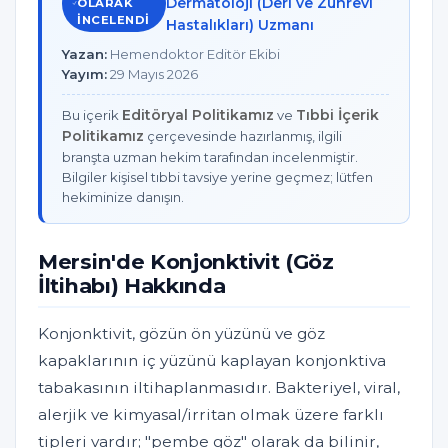
Dermatoloji (Deri ve Zührevi
OLARAK
INCELENDI
Hastalıkları) Uzmanı
Yazan:
Hemendoktor Editör Ekibi
Yayım:
29 Mayıs 2026
Editöryal Politikamız
Tıbbi İçerik
Bu içerik
ve
Politikamız
çerçevesinde hazırlanmış, ilgili
branşta uzman hekim tarafından incelenmiştir.
Bilgiler kişisel tıbbi tavsiye yerine geçmez; lütfen
hekiminize danışın.
Mersin'de Konjonktivit (Göz
İltihabı) Hakkında
Konjonktivit, gözün ön yüzünü ve göz
kapaklarının iç yüzünü kaplayan konjonktiva
tabakasının iltihaplanmasıdır. Bakteriyel, viral,
alerjik ve kimyasal/irritan olmak üzere farklı
tipleri vardır; "pembe göz" olarak da bilinir,