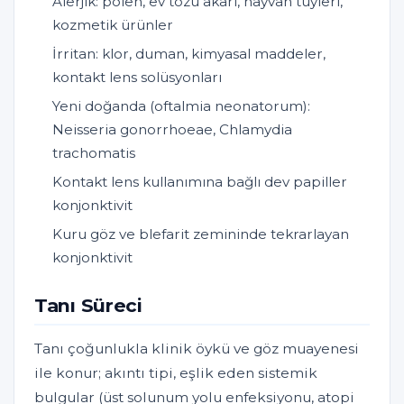
Alerjik: polen, ev tozu akarı, hayvan tüyleri,
kozmetik ürünler
İrritan: klor, duman, kimyasal maddeler,
kontakt lens solüsyonları
Yeni doğanda (oftalmia neonatorum):
Neisseria gonorrhoeae, Chlamydia
trachomatis
Kontakt lens kullanımına bağlı dev papiller
konjonktivit
Kuru göz ve blefarit zemininde tekrarlayan
konjonktivit
Tanı Süreci
Tanı çoğunlukla klinik öykü ve göz muayenesi
ile konur; akıntı tipi, eşlik eden sistemik
bulgular (üst solunum yolu enfeksiyonu, atopi