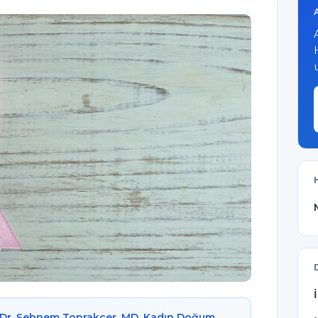
Dr. Şebnem Toprakçer, MD, Kadın Doğum