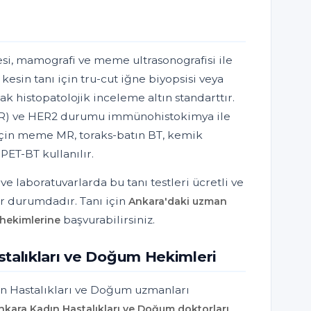
i, mamografi ve meme ultrasonografisi ile
kesin tanı için tru-cut iğne biyopsisi veya
ak histopatolojik inceleme altın standarttır.
PR) ve HER2 durumu immünohistokimya ile
için meme MR, toraks-batın BT, kemik
 PET-BT kullanılır.
e laboratuvarlarda bu tanı testleri ücretli ve
r durumdadır. Tanı için
Ankara'daki uzman
başvurabilirsiniz.
 hekimlerine
talıkları ve Doğum Hekimleri
ın Hastalıkları ve Doğum uzmanları
nkara Kadın Hastalıkları ve Doğum doktorları