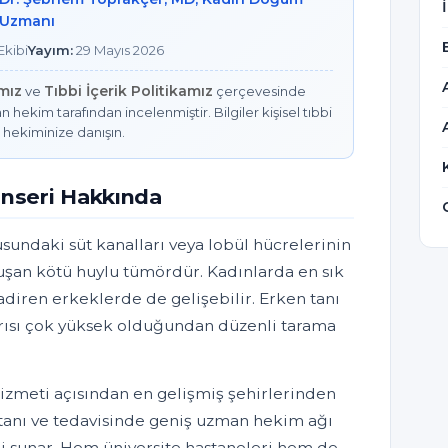
Uzmanı
kibi
Yayım:
29 Mayıs 2026
amız
Tıbbi İçerik Politikamız
ve
çerçevesinde
n hekim tarafından incelenmiştir. Bilgiler kişisel tıbbi
 hekiminize danışın.
nseri Hakkında
ndaki süt kanalları veya lobül hücrelerinin
uşan kötü huylu tümördür. Kadınlarda en sık
diren erkeklerde de gelişebilir. Erken tanı
ısı çok yüksek olduğundan düzenli tarama
hizmeti açısından en gelişmiş şehirlerinden
tanı ve tedavisinde geniş uzman hekim ağı
ri sunar. Hem üniversite hastaneleri hem de