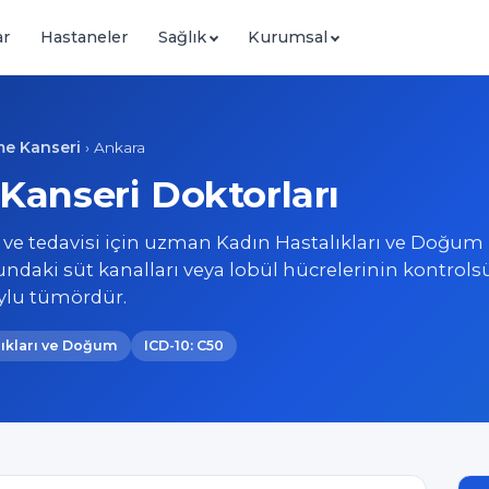
ar
Hastaneler
Sağlık
Kurumsal
e Kanseri
›
Ankara
anseri Doktorları
ve tedavisi için uzman Kadın Hastalıkları ve Doğum 
aki süt kanalları veya lobül hücrelerinin kontrols
ylu tümördür.
lıkları ve Doğum
ICD-10: C50