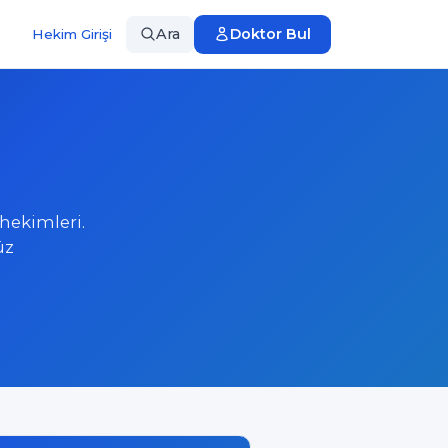
Ara
Doktor Bul
Hekim Girişi
hekimleri.
üz