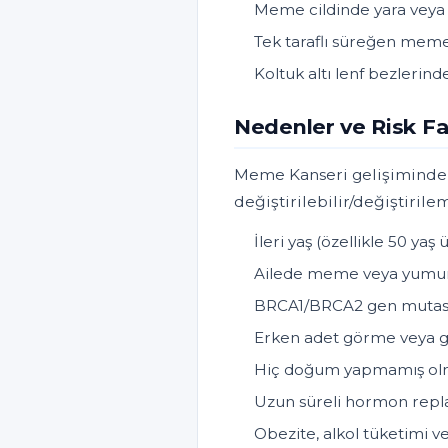
Meme cildinde yara veya
Tek taraflı süreğen meme
Koltuk altı lenf bezlerinde
Nedenler ve Risk Fa
Meme Kanseri gelişiminde 
değiştirilebilir/değiştirilem
İleri yaş (özellikle 50 yaş 
Ailede meme veya yumurt
BRCA1/BRCA2 gen mutas
Erken adet görme veya
Hiç doğum yapmamış olma
Uzun süreli hormon repla
Obezite, alkol tüketimi 