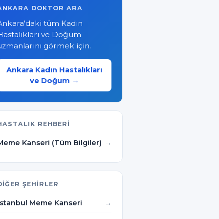
ANKARA DOKTOR ARA
Ankara'daki tüm Kadın
Hastalıkları ve Doğum
uzmanlarını görmek için.
Ankara Kadın Hastalıkları
ve Doğum →
HASTALIK REHBERI
Meme Kanseri (Tüm Bilgiler)
DIĞER ŞEHIRLER
İstanbul Meme Kanseri