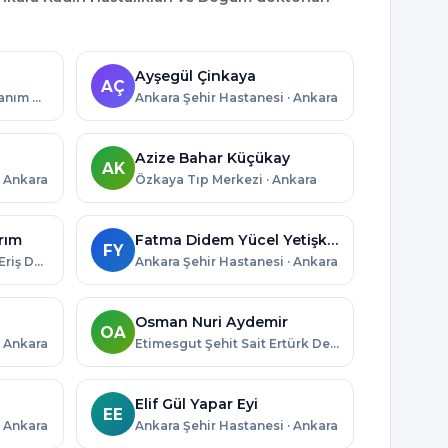
Ayşegül Çinkaya
AÇ
Ankara Etlik Zübeyde Hanım Kadın Hastalıkları Eğitim ve Araştırma Hastanesi · Ankara
Ankara Şehir Hastanesi · Ankara
Azize Bahar Küçükay
AK
· Ankara
Özkaya Tıp Merkezi · Ankara
rım
Fatma Didem Yücel Yetişkin
FY
Kahramankazan Hamdi Eriş Devlet Hastanesi · Ankara
Ankara Şehir Hastanesi · Ankara
Osman Nuri Aydemir
OA
· Ankara
Etimesgut Şehit Sait Ertürk Devlet Hastanesi · Ankara
Elif Gül Yapar Eyi
EE
· Ankara
Ankara Şehir Hastanesi · Ankara