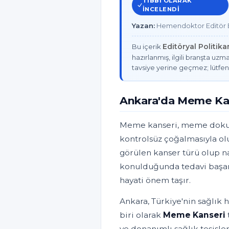
TIBBI OLARAK
INCELENDI
Yazan:
Hemendoktor Editör E
Editöryal Politik
Bu içerik
hazırlanmış, ilgili branşta uzma
tavsiye yerine geçmez; lütfen
Ankara'da Meme Ka
Meme kanseri, meme dokusu
kontrolsüz çoğalmasıyla ol
görülen kanser türü olup na
konulduğunda tedavi başar
hayati önem taşır.
Ankara, Türkiye'nin sağlık 
biri olarak
Meme Kanseri
ve donanımlı sağlık tesisle