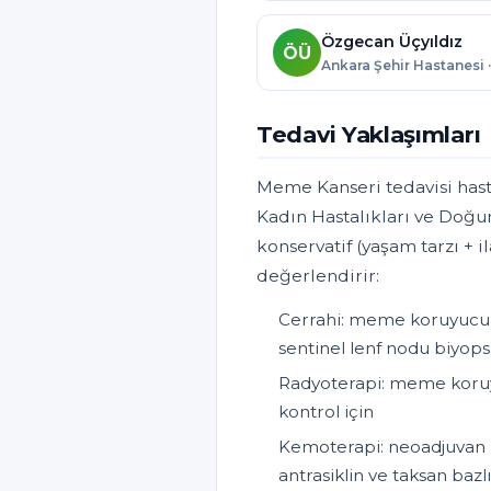
Özgecan Üçyıldız
ÖÜ
Ankara Şehir Hastanesi 
Tedavi Yaklaşımları
Meme Kanseri tedavisi hasta
Kadın Hastalıkları ve Doğu
konservatif (yaşam tarzı + i
değerlendirir:
Cerrahi: meme koruyucu 
sentinel lenf nodu biyopsi
Radyoterapi: meme koruyu
kontrol için
Kemoterapi: neoadjuvan (
antrasiklin ve taksan bazl