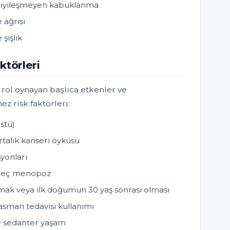
 iyileşmeyen kabuklanma
 ağrısı
 şişlik
ktörleri
rol oynayan başlıca etkenler ve
ez risk faktörleri:
üstü)
alık kanseri öyküsü
yonları
 geç menopoz
k veya ilk doğumun 30 yaş sonrası olması
sman tedavisi kullanımı
ve sedanter yaşam