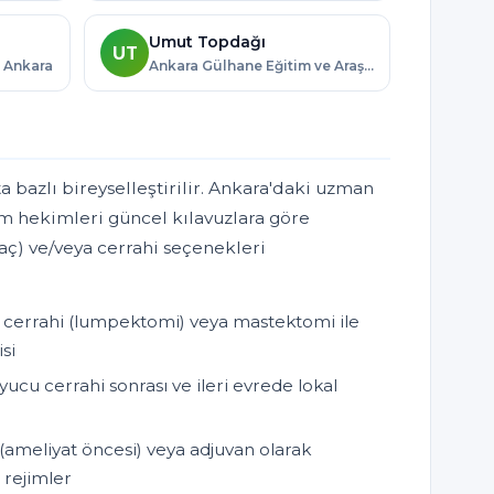
Umut Topdağı
UT
· Ankara
Ankara Gülhane Eğitim ve Araştırma Hastanesi · Ankara
 bazlı bireyselleştirilir. Ankara'daki uzman
m hekimleri güncel kılavuzlara göre
laç) ve/veya cerrahi seçenekleri
cerrahi (lumpektomi) veya mastektomi ile
si
cu cerrahi sonrası ve ileri evrede lokal
ameliyat öncesi) veya adjuvan olarak
ı rejimler