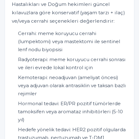
Hastalıkları ve Doğum hekimleri güncel
kılavuzlara göre konservatif (yaşam tarzı + ilaç)
ve/veya cerrahi seçenekleri değerlendirir:
Cerrahi: meme koruyucu cerrahi
(lumpektomi) veya mastektomi ile sentinel
lenf nodu biyopsisi
Radyoterapi: meme koruyucu cerrahi sonrası
ve ileri evrede lokal kontrol için
Kemoterapi: neoadjuvan (ameliyat öncesi)
veya adjuvan olarak antrasiklin ve taksan bazlı
rejimler
Hormonal tedavi: ER/PR pozitif tümörlerde
tamoksifen veya aromataz inhibitörleri (5-10
yıl)
Hedefe yönelik tedavi: HER2 pozitif olgularda
trastuzumab, pertuzumab ve T-DM1