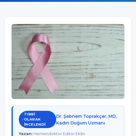
TIBBI
Dr. Şebnem Toprakçer, MD,
OLARAK
Kadın Doğum Uzmanı
INCELENDI
Yazan:
Hemendoktor Editör Ekibi