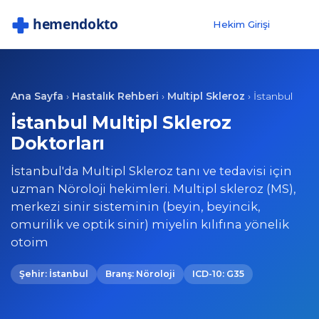
Hekim Girişi
Ana Sayfa
Hastalık Rehberi
Multipl Skleroz
›
›
›
İstanbul
İstanbul Multipl Skleroz
Doktorları
İstanbul'da Multipl Skleroz tanı ve tedavisi için
uzman Nöroloji hekimleri. Multipl skleroz (MS),
merkezi sinir sisteminin (beyin, beyincik,
omurilik ve optik sinir) miyelin kılıfına yönelik
otoim
Şehir: İstanbul
Branş: Nöroloji
ICD-10: G35