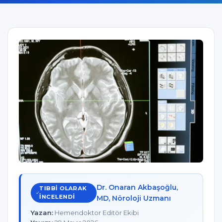
Dr. Onaran Akbaşoğlu,
TIBBI OLARAK
INCELENDI
MD, Nöroloji Uzmanı
Yazan:
Hemendoktor Editör Ekibi