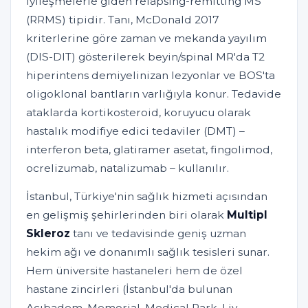
iyileşmelerle giden relapsing-remitting MS
(RRMS) tipidir. Tanı, McDonald 2017
kriterlerine göre zaman ve mekanda yayılım
(DIS-DIT) gösterilerek beyin/spinal MR'da T2
hiperintens demiyelinizan lezyonlar ve BOS'ta
oligoklonal bantların varlığıyla konur. Tedavide
ataklarda kortikosteroid, koruyucu olarak
hastalık modifiye edici tedaviler (DMT) –
interferon beta, glatiramer asetat, fingolimod,
ocrelizumab, natalizumab – kullanılır.
İstanbul, Türkiye'nin sağlık hizmeti açısından
en gelişmiş şehirlerinden biri olarak
Multipl
Skleroz
tanı ve tedavisinde geniş uzman
hekim ağı ve donanımlı sağlık tesisleri sunar.
Hem üniversite hastaneleri hem de özel
hastane zincirleri (İstanbul'da bulunan
Acıbadem, Memorial, Medical Park, Liv,