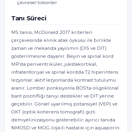
çevresel toksinler
Tanı Süreci
MS tanısı, McDonald 2017 kriterleri
çerçevesinde klinik atak öyküsü ile birlikte
zaman ve mekanda yayılımın (DIS ve DIT)
gösterilmesine dayanır. Beyin ve spinal kord
MR'da periventriküler, jukstakortikal,
infratentoriyal ve spinal kordda T2 hiperintens
lezyonlar; aktif lezyonlarda kontrast tutulumu
aranır. Lomber ponksiyonla BOS'ta oligoklonal
bant pozitifliği tanıyı destekler ve DIT yerine
geçebilir. Görsel uyarılmış potansiyel (VEP) ve
OKT (optik koherens tomografi) gizli
demiyelinizasyonu gösterebilir; ayırıcı tanıda
NMOSD ve MOG ilişkili hastalık için aquaporin-