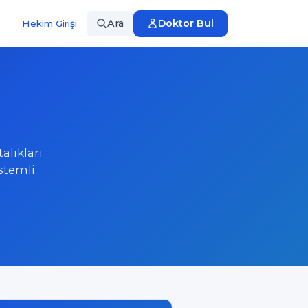
Ara
Doktor Bul
Hekim Girişi
alıkları
istemli