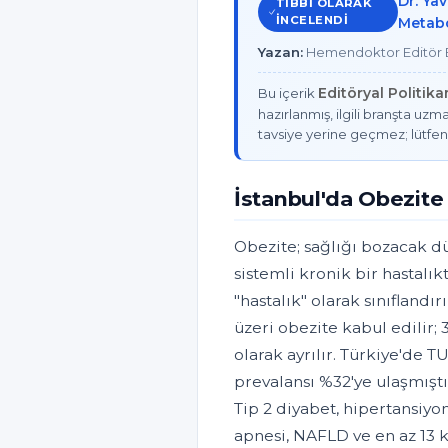
Dr. Ya
TIBBI OLARAK
INCELENDI
Metabo
Yazan:
Hemendoktor Editör E
Editöryal Politik
Bu içerik
hazırlanmış, ilgili branşta uzma
tavsiye yerine geçmez; lütfen
İstanbul'da Obezit
Obezite; sağlığı bozacak dü
sistemli kronik bir hastalı
"hastalık" olarak sınıflandır
üzeri obezite kabul edilir; 3
olarak ayrılır. Türkiye'de T
prevalansı %32'ye ulaşmıştı
Tip 2 diyabet, hipertansiyon
apnesi, NAFLD ve en az 13 k