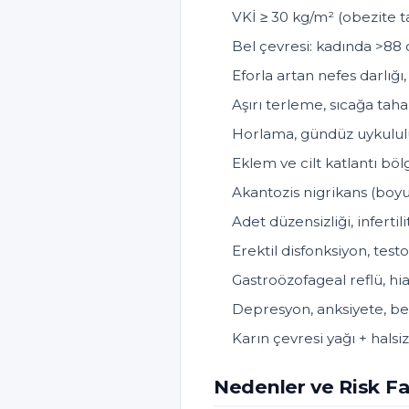
VKİ ≥ 30 kg/m² (obezite ta
Bel çevresi: kadında >88
Eforla artan nefes darlığı, 
Aşırı terleme, sıcağa ta
Horlama, gündüz uykululu
Eklem ve cilt katlantı bö
Akantozis nigrikans (boyun
Adet düzensizliği, infertili
Erektil disfonksiyon, tes
Gastroözofageal reflü, hia
Depresyon, anksiyete, b
Karın çevresi yağı + halsi
Nedenler ve Risk Fa