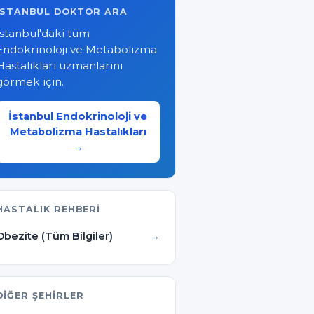
İSTANBUL DOKTOR ARA
İstanbul'daki tüm
Endokrinoloji ve Metabolizma
Hastalıkları uzmanlarını
görmek için.
İstanbul Endokrinoloji ve
Metabolizma Hastalıkları
→
HASTALIK REHBERI
Obezite (Tüm Bilgiler)
DIĞER ŞEHIRLER