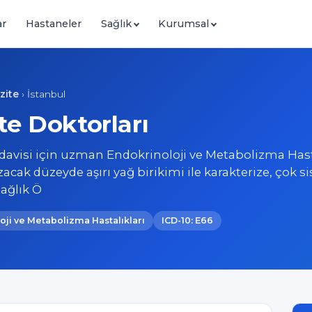
ar
Hastaneler
Sağlık
Kurumsal
zite
›
İstanbul
te Doktorları
edavisi için uzman Endokrinoloji ve Metabolizma Hast
zacak düzeyde aşırı yağ birikimi ile karakterize, çok s
Sağlık Ö
oji ve Metabolizma Hastalıkları
ICD-10: E66