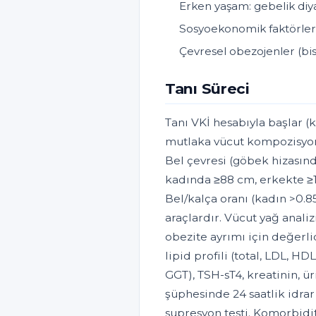
Erken yaşam: gebelik diya
Sosyoekonomik faktörler: 
Çevresel obezojenler (bisf
Tanı Süreci
Tanı VKİ hesabıyla başlar (
mutlaka vücut kompozisyon
Bel çevresi (göbek hizasınd
kadında ≥88 cm, erkekte ≥1
Bel/kalça oranı (kadın >0.85
araçlardır. Vücut yağ anal
obezite ayrımı için değerli
lipid profili (total, LDL, HD
GGT), TSH-sT4, kreatinin, ür
şüphesinde 24 saatlik idra
supresyon testi. Komorbidi