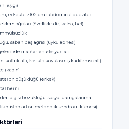
nı eşiği)
 cm, erkekte >102 cm (abdominal obezite)
eklem ağrıları (özellikle diz, kalça, bel)
hammülsüzlük
ğu, sabah baş ağrısı (uyku apnesi)
lgelerinde mantar enfeksiyonları
, koltuk altı, kasıkta koyulaşmış kadifemsi cilt)
te (kadın)
tosteron düşüklüğü (erkek)
tal herni
eden algısı bozukluğu, sosyal damgalanma
zlik + iştah artışı (metabolik sendrom kümesi)
ktörleri