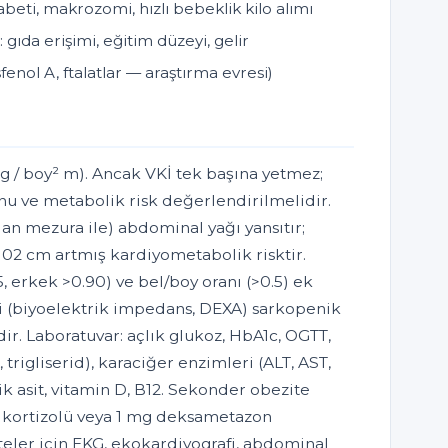
beti, makrozomi, hızlı bebeklik kilo alımı
gıda erişimi, eğitim düzeyi, gelir
enol A, ftalatlar — araştırma evresi)
kg / boy² m). Ancak VKİ tek başına yetmez;
u ve metabolik risk değerlendirilmelidir.
an mezura ile) abdominal yağı yansıtır;
02 cm artmış kardiyometabolik risktir.
, erkek >0.90) ve bel/boy oranı (>0.5) ek
izi (biyoelektrik impedans, DEXA) sarkopenik
dir. Laboratuvar: açlık glukoz, HbA1c, OGTT,
L, trigliserid), karaciğer enzimleri (ALT, AST,
ik asit, vitamin D, B12. Sekonder obezite
r kortizolü veya 1 mg deksametazon
teler için EKG, ekokardiyografi, abdominal