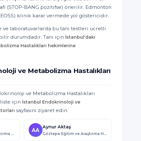
fi (STOP-BANG pozitifse) önerilir. Edmonton
EOSS) klinik karar vermede yol göstericidir.
 ve laboratuvarlarda bu tanı testleri ücretli
ilir durumdadır. Tanı için
İstanbul'daki
bolizma Hastalıkları hekimlerine
oloji ve Metabolizma Hastalıkları
dokrinoloji ve Metabolizma Hastalıkları
iste için
İstanbul Endokrinoloji ve
sayfasını ziyaret edin.
torları
Aynur Aktaş
AA
Ümraniye Eğitim ve Araştırma Hastanesi · İstanbul
Göztepe Eğitim ve Araştırma Hastanesi · İstanbul