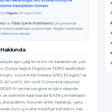
vuzhan Beratlıoğlu, MD, Endokrinoloji ve
lizma Hastalıkları Uzmanı
kibi
Yayım:
29 Mayıs 2026
amız
Tıbbi İçerik Politikamız
ve
çerçevesinde
n hekim tarafından incelenmiştir. Bilgiler kişisel tıbbi
 hekiminize danışın.
e Hakkında
zeyde aşırı yağ birikimi ile karakterize, çok
ktır. Dünya Sağlık Örgütü ve TEMD tarafından
ılmıştır. Vücut Kitle İndeksi (VKİ) 30 kg/m² ve
5-40 sınıf II, 40+ sınıf III (morbid obezite)
URDEP-III verilerine göre erişkin obezite
r ve özellikle kadınlarda %43'e çıkmaktadır.
, dislipidemi, koroner arter hastalığı, uyku
anser türü için ana modifiye edilebilir risk