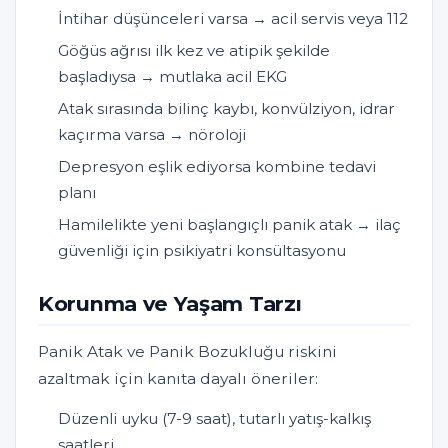
İntihar düşünceleri varsa → acil servis veya 112
Göğüs ağrısı ilk kez ve atipik şekilde
başladıysa → mutlaka acil EKG
Atak sırasında bilinç kaybı, konvülziyon, idrar
kaçırma varsa → nöroloji
Depresyon eşlik ediyorsa kombine tedavi
planı
Hamilelikte yeni başlangıçlı panik atak → ilaç
güvenliği için psikiyatri konsültasyonu
Korunma ve Yaşam Tarzı
Panik Atak ve Panik Bozukluğu riskini
azaltmak için kanıta dayalı öneriler:
Düzenli uyku (7-9 saat), tutarlı yatış-kalkış
saatleri