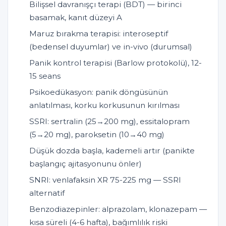
Bilişsel davranışçı terapi (BDT) — birinci
basamak, kanıt düzeyi A
Maruz bırakma terapisi: interoseptif
(bedensel duyumlar) ve in-vivo (durumsal)
Panik kontrol terapisi (Barlow protokolü), 12-
15 seans
Psikoedükasyon: panik döngüsünün
anlatılması, korku korkusunun kırılması
SSRI: sertralin (25→200 mg), essitalopram
(5→20 mg), paroksetin (10→40 mg)
Düşük dozda başla, kademeli artır (panikte
başlangıç ajitasyonunu önler)
SNRI: venlafaksin XR 75-225 mg — SSRI
alternatif
Benzodiazepinler: alprazolam, klonazepam —
kısa süreli (4-6 hafta), bağımlılık riski