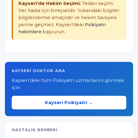
Kayseri'de Hekim Seçimi:
Tedavi seçimi
her hasta için bireyseldir. Yukarıdaki bilgiler
bilgilendirme amaçlıdır ve hekim tavsiyesi
yerine geçmez. Kayseri'deki
Psikiyatri
hekimlere
başvurun.
KAYSERI DOKTOR ARA
Kayseri'deki tüm Psikiyatri uzmanlarını görmek
için.
Kayseri Psikiyatri →
HASTALIK REHBERI