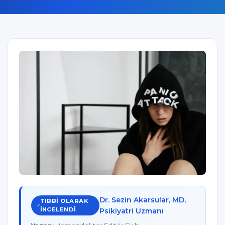
Dr. Sezin Akarsular, MD,
TIBBI OLARAK
INCELENDI
Psikiyatri Uzmanı