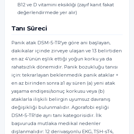
B12 ve D vitamini eksikliği (zayıf kanıt fakat
değerlendirmede yer alır)
Tanı Süreci
Panik atak DSM-5-TR'ye göre ani başlayan,
dakikalar içinde zirveye ulaşan ve 13 belirtiden
en az 4'ünün eşlik ettiği yoğun korku ya da
rahatsızlık dönemidir. Panik bozukluğu tanısı
için: tekrarlayan beklenmedik panik ataklar +
en az birinden sonra ≥1 ay süren (a) yeni atak
yaşama endişesi/sonuç korkusu veya (b)
ataklarla ilişkili belirgin uyumsuz davranış
değişikliği bulunmalıdır. Agorafobi eşliği
DSM-5-TR'de ayrı tanı kategorisidir. İlk
başvuruda mutlaka medikal nedenler
dışlanmalıdır: 12 derivasyonlu EKG, TSH-sT4,