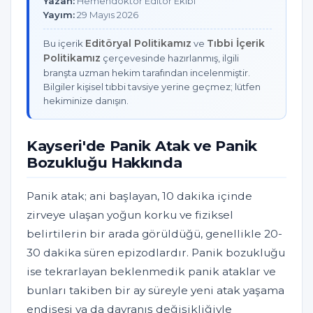
Yazan:
Hemendoktor Editör Ekibi
Yayım:
29 Mayıs 2026
Editöryal Politikamız
Tıbbi İçerik
Bu içerik
ve
Politikamız
çerçevesinde hazırlanmış, ilgili
branşta uzman hekim tarafından incelenmiştir.
Bilgiler kişisel tıbbi tavsiye yerine geçmez; lütfen
hekiminize danışın.
Kayseri'de Panik Atak ve Panik
Bozukluğu Hakkında
Panik atak; ani başlayan, 10 dakika içinde
zirveye ulaşan yoğun korku ve fiziksel
belirtilerin bir arada görüldüğü, genellikle 20-
30 dakika süren epizodlardır. Panik bozukluğu
ise tekrarlayan beklenmedik panik ataklar ve
bunları takiben bir ay süreyle yeni atak yaşama
endişesi ya da davranış değişikliğiyle