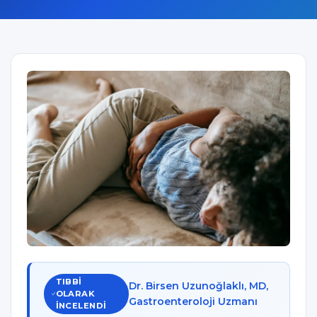
TIBBI
Dr. Birsen Uzunoğlaklı, MD,
OLARAK
Gastroenteroloji Uzmanı
INCELENDI