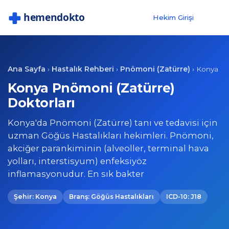
Hekim Girişi
Ana Sayfa
Hastalık Rehberi
Pnömoni (Zatürre)
›
›
›
Konya
Konya Pnömoni (Zatürre)
Doktorları
Konya'da Pnömoni (Zatürre) tanı ve tedavisi için
uzman Göğüs Hastalıkları hekimleri. Pnömoni,
akciğer parankiminin (alveoller, terminal hava
yolları, interstisyum) enfeksiyöz
inflamasyonudur. En sık bakter
Şehir: Konya
Branş: Göğüs Hastalıkları
ICD-10: J18