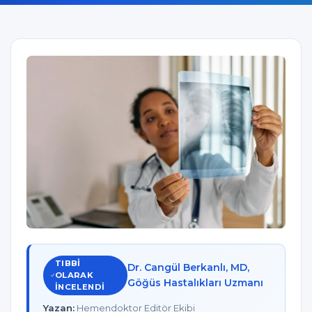
TIBBI
Dr. Cangül Berkanlı, MD,
OLARAK
Göğüs Hastalıkları Uzmanı
INCELENDI
Yazan:
Hemendoktor Editör Ekibi