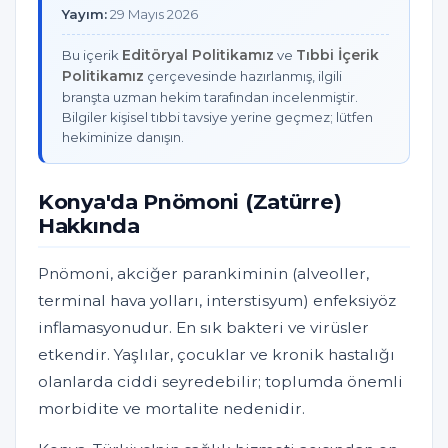
Yayım:
29 Mayıs 2026
Editöryal Politikamız
Tıbbi İçerik
Bu içerik
ve
Politikamız
çerçevesinde hazırlanmış, ilgili
branşta uzman hekim tarafından incelenmiştir.
Bilgiler kişisel tıbbi tavsiye yerine geçmez; lütfen
hekiminize danışın.
Konya'da Pnömoni (Zatürre)
Hakkında
Pnömoni, akciğer parankiminin (alveoller,
terminal hava yolları, interstisyum) enfeksiyöz
inflamasyonudur. En sık bakteri ve virüsler
etkendir. Yaşlılar, çocuklar ve kronik hastalığı
olanlarda ciddi seyredebilir; toplumda önemli
morbidite ve mortalite nedenidir.