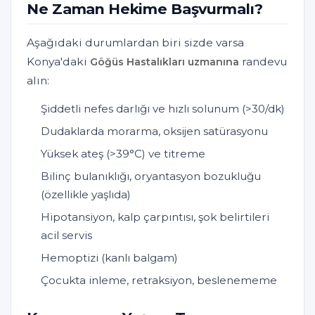
Ne Zaman Hekime Başvurmalı?
Aşağıdaki durumlardan biri sizde varsa
Konya'daki
randevu
Göğüs Hastalıkları uzmanına
alın:
Şiddetli nefes darlığı ve hızlı solunum (>30/dk)
Dudaklarda morarma, oksijen satürasyonu
Yüksek ateş (>39°C) ve titreme
Bilinç bulanıklığı, oryantasyon bozukluğu
(özellikle yaşlıda)
Hipotansiyon, kalp çarpıntısı, şok belirtileri
acil servis
Hemoptizi (kanlı balgam)
Çocukta inleme, retraksiyon, beslenememe