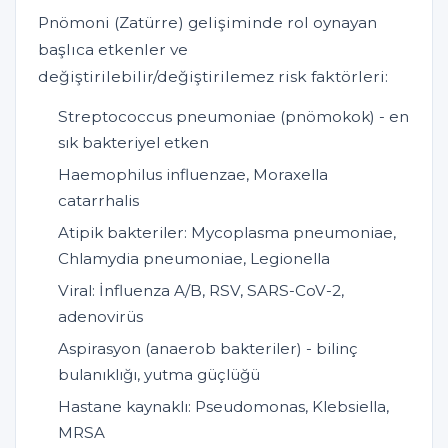
Pnömoni (Zatürre) gelişiminde rol oynayan
başlıca etkenler ve
değiştirilebilir/değiştirilemez risk faktörleri:
Streptococcus pneumoniae (pnömokok) - en
sık bakteriyel etken
Haemophilus influenzae, Moraxella
catarrhalis
Atipik bakteriler: Mycoplasma pneumoniae,
Chlamydia pneumoniae, Legionella
Viral: İnfluenza A/B, RSV, SARS-CoV-2,
adenovirüs
Aspirasyon (anaerob bakteriler) - bilinç
bulanıklığı, yutma güçlüğü
Hastane kaynaklı: Pseudomonas, Klebsiella,
MRSA