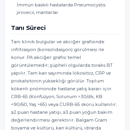
İmmün baskılı hastalarda Pneumocystis
jirovecii, mantarlar
Tanı Süreci
Tanı klinik bulgular ve akciğer grafisinde
infiltrasyon (konsolidasyon) görülmesi ile
konur. PA akciğer grafisi temel
görüntülemedir; şüpheli olgularda toraks BT
yapılır. Tam kan sayımında lökositoz, CRP ve
prokalsitonin yüksekliği görülür. Toplum
kökenli pnömonide hastane yatış kararı için
CRB-65 (Konfüzyon, Solunum >30/dk, KB
<90/60, Yaş >65) veya CURB-65 skoru kullanılır;
≥2 puan hastane yatışı, ≥3 puan yoğun bakım
değerlendirmesi gerektirir. Balgam Gram
boyama ve kültürü, kan kültürü, idrarda