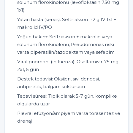
solunum florokinolonu (levofloksasin 750 mg
1x1)
Yatan hasta (servis): Seftriakson 1-2 g IV 1x1 +
makrolid IV/PO
Yoğun bakım: Seftriakson + makrolid veya
solunum florokinolonu; Pseudomonas riski
varsa piperasilin/tazobaktam veya sefepim
Viral pnömoni (influenza): Oseltamivir 75 mg
2x1, 5 gün
Destek tedavisi: Oksijen, sıvı dengesi,
antipiretik, balgam söktürücü
Tedavi süresi: Tipik olarak 5-7 gün, komplike
olgularda uzar
Plevral efüzyon/ampiyem varsa torasentez ve
drenaj