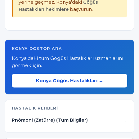
yerine geçmez. Konya'daki
Göğüs
Hastalıkları hekimlere
başvurun.
KONYA DOKTOR ARA
Konya'daki tüm Göğüs Hastalıkları uzmanlarını
görmek için.
Konya Göğüs Hastalıkları →
HASTALIK REHBERI
Pnömoni (Zatürre) (Tüm Bilgiler)