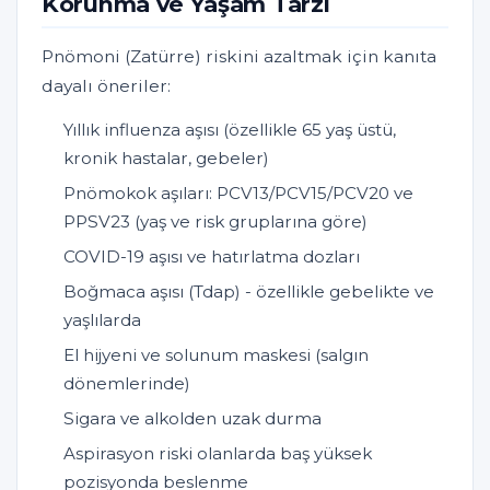
Korunma ve Yaşam Tarzı
Pnömoni (Zatürre) riskini azaltmak için kanıta
dayalı öneriler:
Yıllık influenza aşısı (özellikle 65 yaş üstü,
kronik hastalar, gebeler)
Pnömokok aşıları: PCV13/PCV15/PCV20 ve
PPSV23 (yaş ve risk gruplarına göre)
COVID-19 aşısı ve hatırlatma dozları
Boğmaca aşısı (Tdap) - özellikle gebelikte ve
yaşlılarda
El hijyeni ve solunum maskesi (salgın
dönemlerinde)
Sigara ve alkolden uzak durma
Aspirasyon riski olanlarda baş yüksek
pozisyonda beslenme