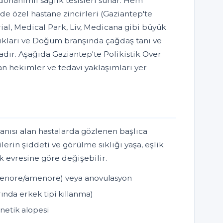
onanımlı sağlık tesisleri sunar. Hem
de özel hastane zincirleri (Gaziantep'te
l, Medical Park, Liv, Medicana gibi büyük
lıkları ve Doğum branşında çağdaş tanı ve
dır. Aşağıda Gaziantep'te Polikistik Over
an hekimler ve tedavi yaklaşımları yer
anısı alan hastalarda gözlenen başlıca
ilerin şiddeti ve görülme sıklığı yaşa, eşlik
ık evresine göre değişebilir.
omenore/amenore) veya anovulasyon
rında erkek tipi kıllanma)
enetik alopesi