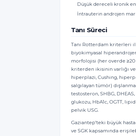
Düşük dereceli kronik e
İntrauterin androjen maru
Tanı Süreci
Tanı Rotterdam kriterleri il
biyokimyasal hiperandrojeni
morfolojisi (her overde ≥20
kriterden ikisinin varlığı 
hiperplazi, Cushing, hiperpr
salgılayan tümör) dışlanması
testosteron, SHBG, DHEAS, 
glukozu, HbA1c, OGTT, lipid
pelvik USG.
Gaziantep'teki büyük hastan
ve SGK kapsamında erişileb