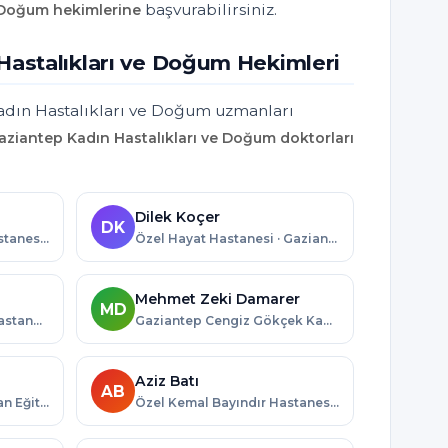
başvurabilirsiniz.
 Doğum hekimlerine
Hastalıkları ve Doğum Hekimleri
adın Hastalıkları ve Doğum uzmanları
aziantep Kadın Hastalıkları ve Doğum doktorları
Dilek Koçer
DK
Özel Kemal Bayındır Hastanesi · Gaziantep
Özel Hayat Hastanesi · Gaziantep
Mehmet Zeki Damarer
MD
Özel Gaziantep Sevgi Hastanesi · Gaziantep
Gaziantep Cengiz Gökçek Kadın Doğum ve Çocuk Hastalıkları Hastanesi · Gaziantep
Aziz Batı
AB
Gaziantep Dr. Ersin Arslan Eğitim ve Araştırma Hastanesi · Gaziantep
Özel Kemal Bayındır Hastanesi · Gaziantep