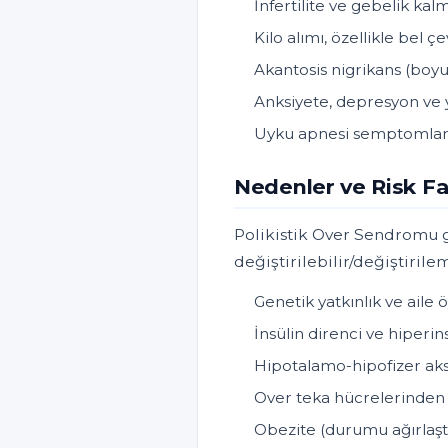
İnfertilite ve gebelik ka
Kilo alımı, özellikle bel
Akantosis nigrikans (boyun
Anksiyete, depresyon ve 
Uyku apnesi semptomları 
Nedenler ve Risk Fa
Polikistik Over Sendromu g
değiştirilebilir/değiştirilem
Genetik yatkınlık ve aile 
İnsülin direnci ve hiperi
Hipotalamo-hipofizer aks
Over teka hücrelerinden 
Obezite (durumu ağırlaştı