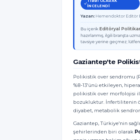
TIBBI OLARAK
INCELENDI
Yazan:
Hemendoktor Editör E
Editöryal Politik
Bu içerik
hazırlanmış, ilgili branşta uzma
tavsiye yerine geçmez; lütfen
Gaziantep'te Polik
Polikistik over sendromu (
%8-13'ünü etkileyen, hiper
polikistik over morfolojisi 
bozukluktur. İnfertilitenin
diyabet, metabolik sendrom 
Gaziantep, Türkiye'nin sağl
şehirlerinden biri olarak
P