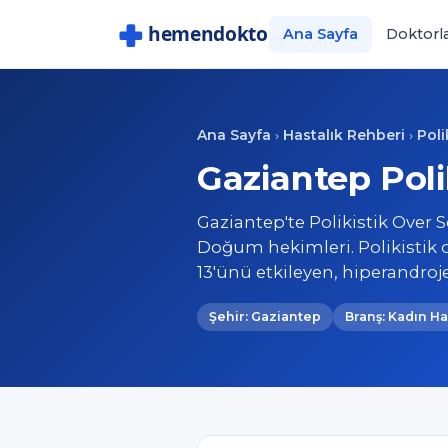
Ana Sayfa
Doktorl
Ana Sayfa
Hastalık Rehberi
Pol
›
›
Gaziantep Poli
Gaziantep'te Polikistik Over 
Doğum hekimleri. Polikistik 
13'ünü etkileyen, hiperandro
Şehir: Gaziantep
Branş: Kadın H