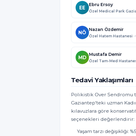
Ebru Ersoy
EE
Nazan Özdemir
NÖ
Mustafa Demir
MD
Tedavi Yaklaşımları
Polikistik Over Sendromu ted
Gaziantep'teki uzman Kadı
kılavuzlara göre konservatif
seçenekleri değerlendirir:
Yaşam tarzı değişikliği: %5