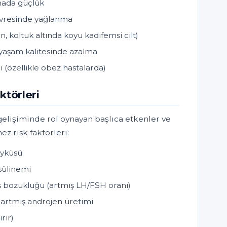
lmada güçlük
 çevresinde yağlanma
, koltuk altında koyu kadifemsi cilt)
yaşam kalitesinde azalma
(özellikle obez hastalarda)
ktörleri
elişiminde rol oynayan başlıca etkenler ve
ez risk faktörleri:
öyküsü
nsülinemi
 bozukluğu (artmış LH/FSH oranı)
artmış androjen üretimi
rır)