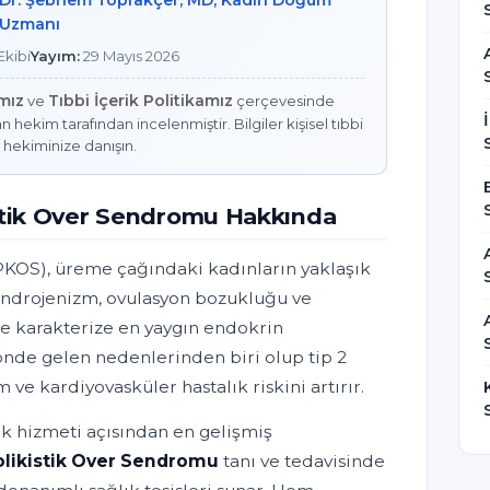
Dr. Şebnem Toprakçer, MD, Kadın Doğum
Uzmanı
kibi
Yayım:
29 Mayıs 2026
amız
Tıbbi İçerik Politikamız
ve
çerçevesinde
n hekim tarafından incelenmiştir. Bilgiler kişisel tıbbi
 hekiminize danışın.
istik Over Sendromu Hakkında
PKOS), üreme çağındaki kadınların yaklaşık
androjenizm, ovulasyon bozukluğu ve
ile karakterize en yaygın endokrin
 önde gelen nedenlerinden biri olup tip 2
ve kardiyovasküler hastalık riskini artırır.
ık hizmeti açısından en gelişmiş
olikistik Over Sendromu
tanı ve tedavisinde