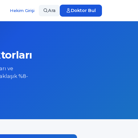
Ara
Doktor Bul
Hekim Girişi
orları
arı ve
aklaşık %8-