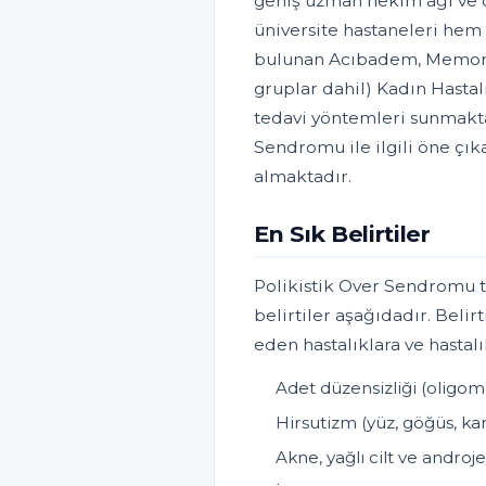
geniş uzman hekim ağı ve d
üniversite hastaneleri hem 
bulunan Acıbadem, Memoria
gruplar dahil) Kadın Hasta
tedavi yöntemleri sunmakta
Sendromu ile ilgili öne çık
almaktadır.
En Sık Belirtiler
Polikistik Over Sendromu t
belirtiler aşağıdadır. Belirt
eden hastalıklara ve hastal
Adet düzensizliği (olig
Hirsutizm (yüz, göğüs, ka
Akne, yağlı cilt ve androj