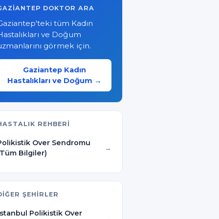
GAZIANTEP DOKTOR ARA
Gaziantep'teki tüm Kadın
Hastalıkları ve Doğum
uzmanlarını görmek için.
Gaziantep Kadın
Hastalıkları ve Doğum →
HASTALIK REHBERI
Polikistik Over Sendromu
(Tüm Bilgiler)
DIĞER ŞEHIRLER
İstanbul Polikistik Over