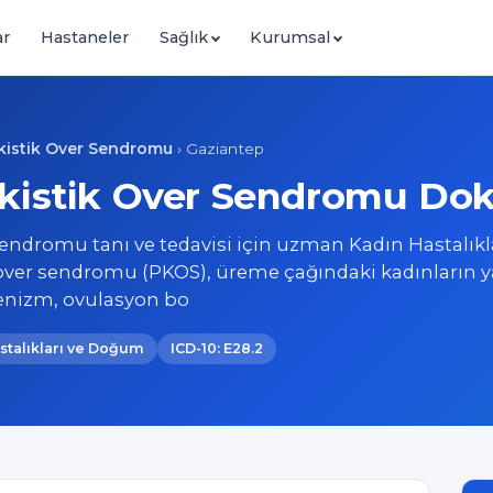
ar
Hastaneler
Sağlık
Kurumsal
ikistik Over Sendromu
›
Gaziantep
kistik Over Sendromu Dokt
Sendromu tanı ve tedavisi için uzman Kadın Hastalıkl
over sendromu (PKOS), üreme çağındaki kadınların y
jenizm, ovulasyon bo
astalıkları ve Doğum
ICD-10: E28.2