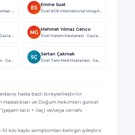
Emine Suat
ES
Özel Medical Park Gaziantep · Gaziantep
Özel NCR International Hospital · Gaziantep
Mehmet Yılmaz Genco
MG
Özel Hatem Hastanesi · Gaziantep
Özel Hatem Hastanesi · Gaziantep
Sertan Çakmak
SÇ
Özel Tam-Med Hastanesi · Gaziantep
Özel Tam-Med Hastanesi · Gaziantep
avisi hasta bazlı bireyselleştirilir.
n Hastalıkları ve Doğum hekimleri güncel
 (yaşam tarzı + ilaç) ve/veya cerrahi
-10 kilo kaybı semptomları belirgin iyileştirir