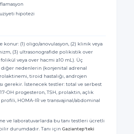
nflamasyon
ziyeti hipotezi
e konur: (1) oligo/anovulasyon, (2) klinik veya
zm, (3) ultrasonografide polikistik over
 folikül veya over hacmi ≥10 mL). Üç
ve diğer nedenlerin (konjenital adrenal
olaktinemi, tiroid hastalığı, androjen
 gerekir. İstenecek testler: total ve serbest
17-OH progesteron, TSH, prolaktin, açlık
 profili, HOMA-IR ve transvajinal/abdominal
e ve laboratuvarlarda bu tanı testleri ücretli
ilir durumdadır. Tanı için
Gaziantep'teki