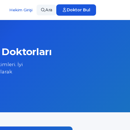
Ara
Doktor Bul
Hekim Girişi
Doktorları
mleri. İyi
larak