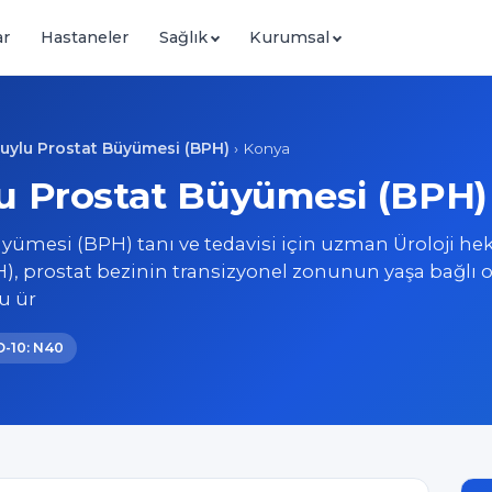
ar
Hastaneler
Sağlık
Kurumsal
Huylu Prostat Büyümesi (BPH)
›
Konya
u Prostat Büyümesi (BPH) 
yümesi (BPH) tanı ve tedavisi için uzman Üroloji heki
, prostat bezinin transizyonel zonunun yaşa bağlı o
u ür
D-10: N40