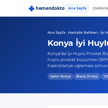
Ana Sayfa
Doktorl
Ana Sayfa
Hastalık Rehberi
İyi 
›
›
Konya İyi Huyl
Konya'da İyi Huylu Prostat Bü
huylu prostat büyümesi (BPH)
hiperplaziye uğraması sonuc
Şehir: Konya
Branş: Üroloji
IC