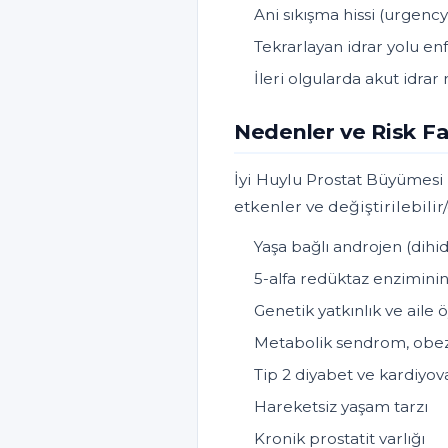
Ani sıkışma hissi (urgenc
Tekrarlayan idrar yolu enf
İleri olgularda akut idra
Nedenler ve Risk Fa
İyi Huylu Prostat Büyümesi
etkenler ve değiştirilebilir
Yaşa bağlı androjen (dih
5-alfa redüktaz enziminin
Genetik yatkınlık ve aile 
Metabolik sendrom, obezi
Tip 2 diyabet ve kardiyova
Hareketsiz yaşam tarzı
Kronik prostatit varlığı