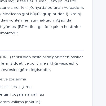
lı sağlık tesisleri sunar. Hem üniversite
stane zincirleri (Konya'da bulunan Acıbadem,
, Medicana gibi büyük gruplar dahil) Üroloji
edavi yöntemleri sunmaktadır. Aşağıda
Büyümesi (BPH) ile ilgili öne çıkan hekimler
almaktadır.
(BPH) tanısı alan hastalarda gözlenen başlıca
ilerin şiddeti ve görülme sıklığı yaşa, eşlik
ık evresine göre değişebilir.
me ve zorlanma
 kesik kesik işeme
e tam boşalamama hissi
idrara kalkma (noktüri)