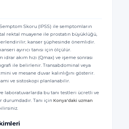
t Semptom Skoru (IPSS) ile semptomların
jital rektal muayene ile prostatın büyüklüğü,
erlendirilir; kanser şüphesinde önemlidir.
seri ayırıcı tanısı için ölçülür.
 idrar akım hızı (Qmax) ve işeme sonrası
ografi ile belirlenir. Transabdominal veya
mini ve mesane duvar kalınlığını gösterir.
mi ve sistoskopi planlanabilir.
 laboratuvarlarda bu tanı testleri ücretli ve
r durumdadır. Tanı için
Konya'daki uzman
lirsiniz.
kimleri