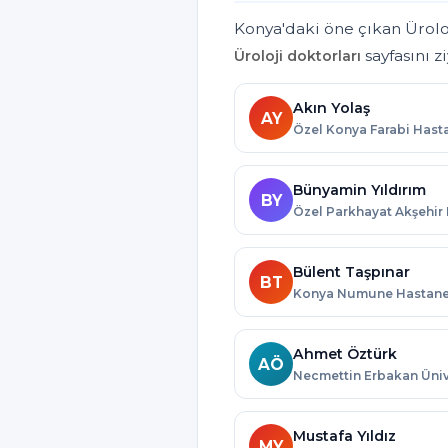
Konya'daki öne çıkan Üroloj
sayfasını z
Üroloji doktorları
Akın Yolaş
AY
Bünyamin Yıldırım
BY
Bülent Taşpınar
BT
Ahmet Öztürk
AÖ
Mustafa Yıldız
MY