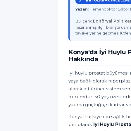
TIBBI OLARAK INCELEND
Yazan:
Hemendoktor Editör E
Editöryal Politik
Bu içerik
hazırlanmış, ilgili branşta uzma
tavsiye yerine geçmez; lütfen
Konya'da İyi Huylu 
Hakkında
İyi huylu prostat büyümesi 
yaşa bağlı olarak hiperplaz
alarak alt üriner sistem se
durumdur. 50 yaş üzeri erkek
yapma güçlüğü, sık idrar v
Konya, Türkiye'nin sağlık h
biri olarak
İyi Huylu Pros