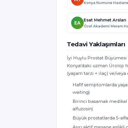
Esat Mehmet Arslan
EA
Tedavi Yaklaşımları
İyi Huylu Prostat Büyümesi (
Konya'daki uzman Üroloji h
(yaşam tarzı + ilaç) ve/veya
Hafif semptomlarda yaşam 
waiting)
Birinci basamak medikal t
alfuzosin)
Büyük prostatlarda 5-alfa 
Aşırı aktif mesane eşlikl