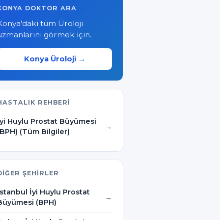
KONYA DOKTOR ARA
Konya'daki tüm Üroloji
uzmanlarını görmek için.
Konya Üroloji →
HASTALIK REHBERI
İyi Huylu Prostat Büyümesi
(BPH) (Tüm Bilgiler)
DIĞER ŞEHIRLER
İstanbul İyi Huylu Prostat
Büyümesi (BPH)