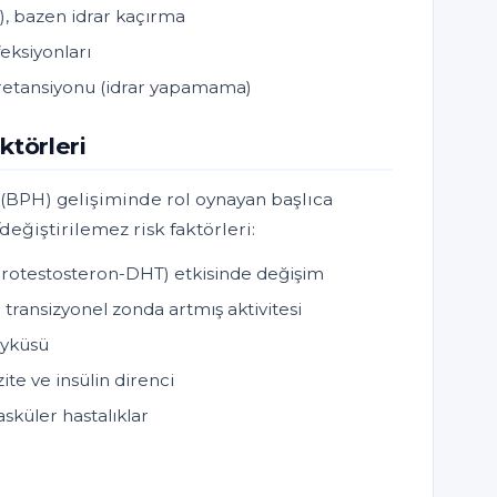
y), bazen idrar kaçırma
eksiyonları
r retansiyonu (idrar yapamama)
ktörleri
 (BPH) gelişiminde rol oynayan başlıca
/değiştirilemez risk faktörleri:
idrotestosteron-DHT) etkisinde değişim
 transizyonel zonda artmış aktivitesi
öyküsü
te ve insülin direnci
sküler hastalıklar