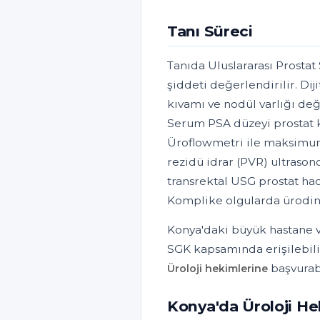
Tanı Süreci
Tanıda Uluslararası Prosta
şiddeti değerlendirilir. Di
kıvamı ve nodül varlığı değ
Serum PSA düzeyi prostat kan
Üroflowmetri ile maksimum
rezidü idrar (PVR) ultrason
transrektal USG prostat hac
Komplike olgularda ürodina
Konya'daki büyük hastane ve
SGK kapsamında erişilebili
başvurabi
Üroloji hekimlerine
Konya'da Üroloji He