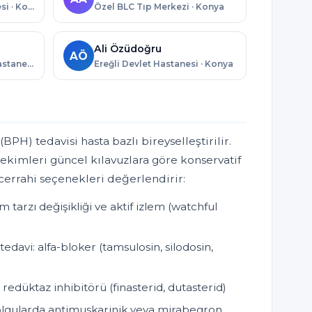
Konya Numune Hastanesi · Konya
Özel BLC Tıp Merkezi · Konya
Ali Özüdoğru
AÖ
Özel Akademi Meram Hastanesi · Konya
Ereğli Devlet Hastanesi · Konya
BPH) tedavisi hasta bazlı bireyselleştirilir.
ekimleri güncel kılavuzlara göre konservatif
 cerrahi seçenekleri değerlendirir:
tarzı değişikliği ve aktif izlem (watchful
edavi: alfa-bloker (tamsulosin, silodosin,
redüktaz inhibitörü (finasterid, dutasterid)
i olgularda antimuskarinik veya mirabegron