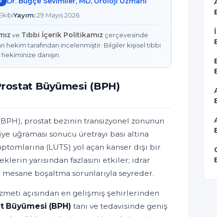
Dr. Buğçe Sevimlier, MD, Üroloji Uzmanı
I
kibi
Yayım:
29 Mayıs 2026
amız
Tıbbi İçerik Politikamız
ve
çerçevesinde
n hekim tarafından incelenmiştir. Bilgiler kişisel tıbbi
 hekiminize danışın.
Prostat Büyümesi (BPH)
(BPH), prostat bezinin transizyonel zonunun
iye uğraması sonucu üretrayı bası altına
mptomlarına (LUTS) yol açan kanser dışı bir
lerin yarısından fazlasını etkiler; idrar
e mesane boşaltma sorunlarıyla seyreder.
izmeti açısından en gelişmiş şehirlerinden
tat Büyümesi (BPH)
tanı ve tedavisinde geniş