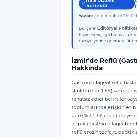
TIBBI OLARAK
INCELENDI
Yazan:
Hemendoktor Editör E
Editöryal Politik
Bu içerik
hazırlanmış, ilgili branşta uzma
tavsiye yerine geçmez; lütfen
İzmir'de Reflü (Gast
Hakkında
Gastroözofageal reflü hasta
sfinkterinin (LES) yetersiz
rahatsız edici belirtiler ve
toplumlarında erişkinlerin 
göre %22-33'ünü etkileyen ya
atipik (ekstraözofageal) bel
reflü erozif özofajit, pepti