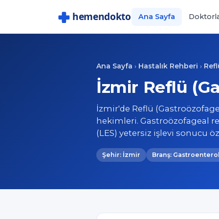
Ana Sayfa
Doktorl
Ana Sayfa
Hastalık Rehberi
Refl
›
›
İzmir Reflü (G
İzmir'de Reflü (Gastroözofagea
hekimleri. Gastroözofageal re
(LES) yetersiz işlevi sonucu 
Şehir: İzmir
Branş: Gastroenterol