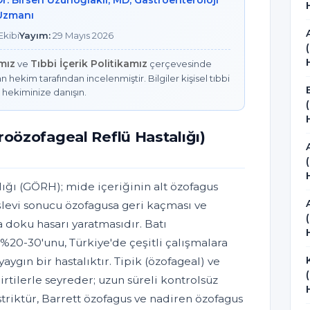
Dr. Birsen Uzunoğlaklı, MD, Gastroenteroloji
Uzmanı
kibi
Yayım:
29 Mayıs 2026
amız
Tıbbi İçerik Politikamız
ve
çerçevesinde
n hekim tarafından incelenmiştir. Bilgiler kişisel tıbbi
 hekiminize danışın.
roözofageal Reflü Hastalığı)
lığı (GÖRH); mide içeriğinin alt özofagus
 işlevi sonucu özofagusa geri kaçması ve
ya doku hasarı yaratmasıdır. Batı
%20-30'unu, Türkiye'de çeşitli çalışmalara
ygın bir hastalıktır. Tipik (özofageal) ve
irtilerle seyreder; uzun süreli kontrolsüz
k striktür, Barrett özofagus ve nadiren özofagus