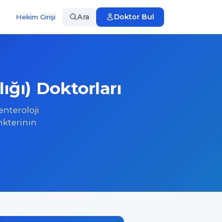
Ara
Doktor Bul
Hekim Girişi
ığı) Doktorları
enteroloji
nkterinin