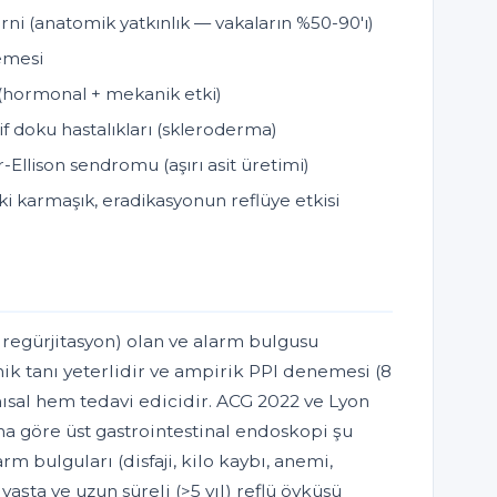
rni (anatomik yatkınlık — vakaların %50-90'ı)
lemesi
(hormonal + mekanik etki)
f doku hastalıkları (skleroderma)
-Ellison sendromu (aşırı asit üretimi)
şki karmaşık, eradikasyonun reflüye etkisi
, regürjitasyon) olan ve alarm bulgusu
ik tanı yeterlidir ve ampirik PPI denemesi (8
nısal hem tedavi edicidir. ACG 2022 ve Lyon
na göre üst gastrointestinal endoskopi şu
m bulguları (disfaji, kilo kaybı, anemi,
aşta ve uzun süreli (>5 yıl) reflü öyküsü