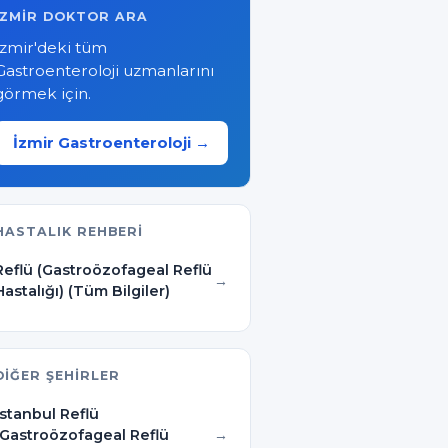
İZMIR DOKTOR ARA
İzmir'deki tüm
Gastroenteroloji uzmanlarını
görmek için.
İzmir Gastroenteroloji →
HASTALIK REHBERI
Reflü (Gastroözofageal Reflü
Hastalığı) (Tüm Bilgiler)
DIĞER ŞEHIRLER
İstanbul Reflü
(Gastroözofageal Reflü