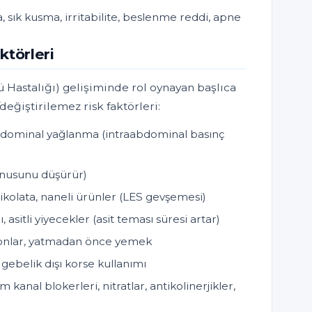
 sık kusma, irritabilite, beslenme reddi, apne
ktörleri
ü Hastalığı) gelişiminde rol oynayan başlıca
/değiştirilemez risk faktörleri:
bdominal yağlanma (intraabdominal basınç
tonusunu düşürür)
çikolata, naneli ürünler (LES gevşemesi)
, asitli yiyecekler (asit teması süresi artar)
yonlar, yatmadan önce yemek
, gebelik dışı korse kullanımı
m kanal blokerleri, nitratlar, antikolinerjikler,