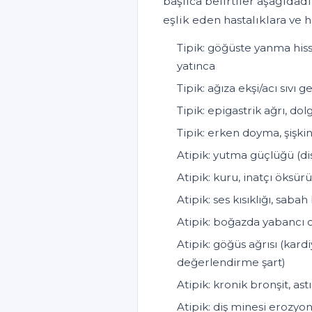
başlıca belirtiler aşağıdadı
eşlik eden hastalıklara ve h
Tipik: göğüste yanma hiss
yatınca
Tipik: ağıza ekşi/acı sıvı 
Tipik: epigastrik ağrı, dol
Tipik: erken doyma, şişkin
Atipik: yutma güçlüğü (dis
Atipik: kuru, inatçı öksür
Atipik: ses kısıklığı, sab
Atipik: boğazda yabancı c
Atipik: göğüs ağrısı (kard
değerlendirme şart)
Atipik: kronik bronşit, a
Atipik: diş minesi erozyon