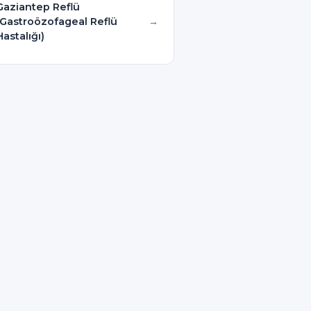
Gaziantep Reflü
(Gastroözofageal Reflü
Hastalığı)