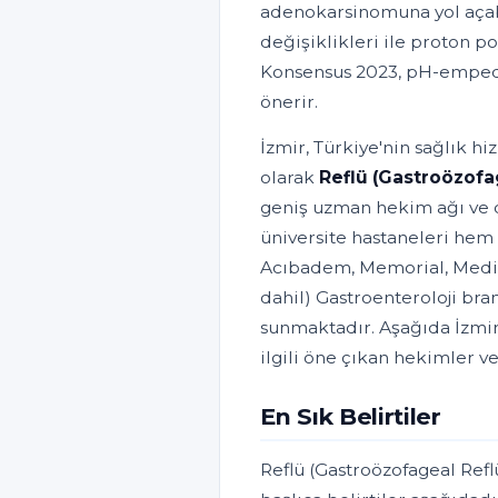
adenokarsinomuna yol açabi
değişiklikleri ile proton po
Konsensus 2023, pH-empeda
önerir.
İzmir, Türkiye'nin sağlık h
olarak
Reflü (Gastroözofag
geniş uzman hekim ağı ve d
üniversite hastaneleri hem 
Acıbadem, Memorial, Medica
dahil) Gastroenteroloji bra
sunmaktadır. Aşağıda İzmir'
ilgili öne çıkan hekimler v
En Sık Belirtiler
Reflü (Gastroözofageal Refl