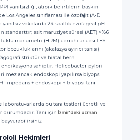
PI yanıtsızlığı, atipik belirtilerin baskın
 Los Angeles sınıflaması ile özofajit (A-D
'a yanıtsız vakalarda 24-saatlik özofageal pH-
standarttır; asit maruziyet süresi (AET) >%6
ürlüklü manometri (HRM) cerrahi öncesi LES
r bozukluklarını (akalazya ayırıcı tanısı)
gografi striktür ve hiatal herni
 endikasyona sahiptir. Helicobacter pylori
nerilmez ancak endoskopi yapılırsa biyopsi
 pH-impedans + endoskopi + biyopsi tanı
 laboratuvarlarda bu tanı testleri ücretli ve
r durumdadır. Tanı için
İzmir'deki uzman
başvurabilirsiniz.
roloji Hekimleri