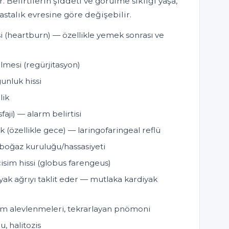
r. Belirtilerin şiddeti ve görülme sıklığı yaşa,
astalık evresine göre değişebilir.
i (heartburn) — özellikle yemek sonrası ve
gelmesi (regürjitasyon)
gunluk hissi
lik
faji) — alarm belirtisi
ük (özellikle gece) — laringofaringeal reflü
ah boğaz kuruluğu/hassasiyeti
isim hissi (globus farengeus)
iyak ağrıyı taklit eder — mutlaka kardiyak
stım alevlenmeleri, tekrarlayan pnömoni
u, halitozis