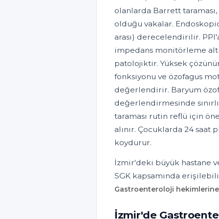
olanlarda Barrett taraması, P
olduğu vakalar. Endoskopide
arası) derecelendirilir. PPI
impedans monitörleme altın 
patolojiktir. Yüksek çözün
fonksiyonu ve özofagus moto
değerlendirir. Baryum özofa
değerlendirmesinde sınırlı
taraması rutin reflü için ö
alınır. Çocuklarda 24 saat
koydurur.
İzmir'deki büyük hastane ve
SGK kapsamında erişilebili
Gastroenteroloji hekimlerine
İzmir'de Gastroente