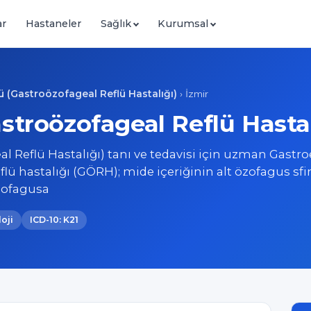
ar
Hastaneler
Sağlık
Kurumsal
ü (Gastroözofageal Reflü Hastalığı)
›
İzmir
astroözofageal Reflü Hastal
l Reflü Hastalığı) tanı ve tedavisi için uzman Gastro
flü hastalığı (GÖRH); mide içeriğinin alt özofagus sfi
özofagusa
oji
ICD-10: K21