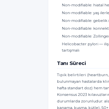
Non-modifiable: hiatal he
Non-modifiable: yaş iler
Non-modifiable: gebelik 
Non-modifiable: konnekti
Non-modifiable: Zollinger
Helicobacter pylori — ili
tartışmalı
Tanı Süreci
Tipik belirtileri (heartburn
bulunmayan hastalarda klin
hafta standart doz) hem ta
Konsensus 2023 kılavuzları
durumlarda zorunludur: alar
kanama, kusma, kütle), 50+ y