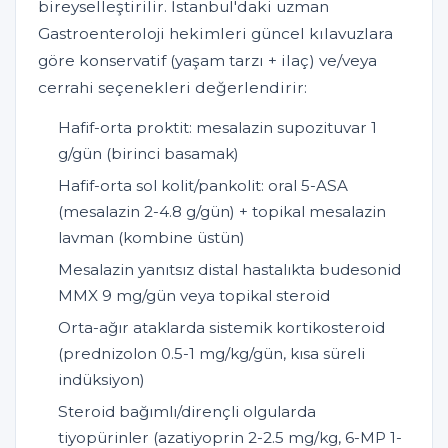
bireyselleştirilir. İstanbul'daki uzman
Gastroenteroloji hekimleri güncel kılavuzlara
göre konservatif (yaşam tarzı + ilaç) ve/veya
cerrahi seçenekleri değerlendirir:
Hafif-orta proktit: mesalazin supozituvar 1
g/gün (birinci basamak)
Hafif-orta sol kolit/pankolit: oral 5-ASA
(mesalazin 2-4.8 g/gün) + topikal mesalazin
lavman (kombine üstün)
Mesalazin yanıtsız distal hastalıkta budesonid
MMX 9 mg/gün veya topikal steroid
Orta-ağır ataklarda sistemik kortikosteroid
(prednizolon 0.5-1 mg/kg/gün, kısa süreli
indüksiyon)
Steroid bağımlı/dirençli olgularda
tiyopürinler (azatiyoprin 2-2.5 mg/kg, 6-MP 1-