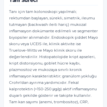
Tanı Süreci
Tanı için tam kolonoskopi yapılmalı;
rektumdan başlayan, sürekli, simetrik, ileumu
tutmayan (backwash ileiti hariç) mukozal
inflamasyon dokümante edilmeli ve segmenter
biyopsiler alınmalıdır. Endoskopik şiddet Mayo
skoru veya UCEIS ile, klinik aktivite ise
Truelove-Witts ve Mayo klinik skoru ile
değerlendirilir. Histopatolojide kript apseleri,
kript distorsiyonu, goblet hücre kaybı,
plazmositoz ve mukozaya sınırlı kronik
inflamasyon karakteristiktir; granülom yokluğu
Crohn'dan ayırıma yardımcıdır. Fekal
kalprotektin (>150-250 μg/g) aktif inflamasyonu
duyarlı şekilde gösterir ve takipte kullanılır.
Tam kan sayımı (anemi, trombositoz), CRP,