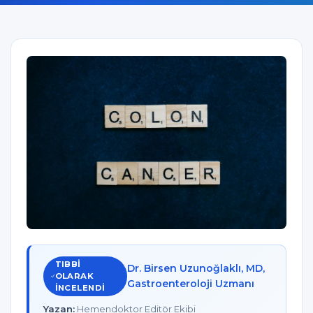
TIBBI
Dr. Birsen Uzunoğlaklı, MD,
OLARAK
Gastroenteroloji Uzmanı
INCELENDI
Yazan:
Hemendoktor Editör Ekibi