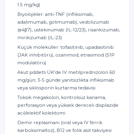
1.5 mg/kg)
Biyolojikler: anti-TNF (infliksimab,
adalimumab, golimumab), vedolizumab
(α4β7), ustekinumab (IL-12/23), risankizumab,
mirikizumab (IL-23)
Küçük moleküller: tofasitinib, upadasitinib
(JAK inhibitörü), ozanimod, etrasimod (S1P
modülatörü)
Akut şiddetli ÜK'de IV metilprednizolon 60
mg/gün; 3-5 günde yanıtsızlıkta infliksimab
veya siklosporin kurtarma tedavisi
Toksik megakolon, kontrolsüz kanama,
perforasyon veya yüksek dereceli displazide
acil/elektif kolektomi
Demir replasmanı (oral veya IV ferrik
karboksimaltoz), B12 ve folik asit takviyesi