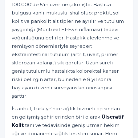
100.000'de 5'in üzerine çıkmıştır. Başlıca
bulgusu kanlı-mukuslu ishal olup; proktit, sol
kolit ve pankolit alt tiplerine ayrılır ve tutulum
yaygınlığı (Montreal E1-E3 sınıflaması) tedavi
yoğunluğunu belirler. Hastalık alevlenme ve
remisyon dönemleriyle seyreder;
ekstraintestinal tutulum (artrit, üveit, primer
sklerozan kolanjit) sık görülür. Uzun süreli
geniş tutulumlu hastalıkta kolorektal kanser
riski belirgin artar, bu nedenle 8 yıl sonra
başlayan düzenli sürveyans kolonoskopisi
şarttır.
İstanbul, Türkiye'nin sağlık hizmeti açısından
en gelişmiş şehirlerinden biri olarak
Ülseratif
Kolit
tanı ve tedavisinde geniş uzman hekim
ağı ve donanımlı sağlık tesisleri sunar. Hem