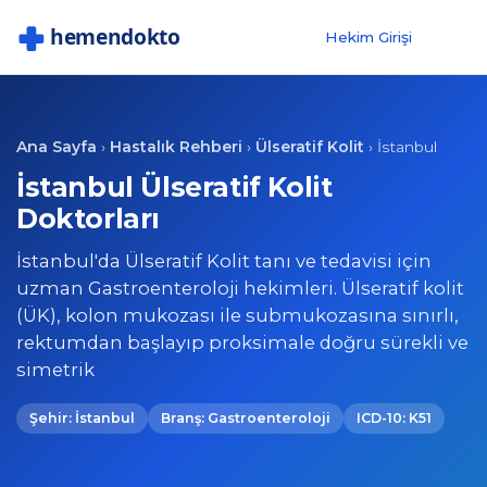
Hekim Girişi
Ana Sayfa
Hastalık Rehberi
Ülseratif Kolit
›
›
›
İstanbul
İstanbul Ülseratif Kolit
Doktorları
İstanbul'da Ülseratif Kolit tanı ve tedavisi için
uzman Gastroenteroloji hekimleri. Ülseratif kolit
(ÜK), kolon mukozası ile submukozasına sınırlı,
rektumdan başlayıp proksimale doğru sürekli ve
simetrik
Şehir: İstanbul
Branş: Gastroenteroloji
ICD-10: K51