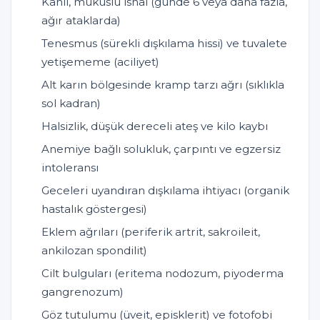
Kanlı, mukuslu ishal (günde 6 veya daha fazla,
ağır ataklarda)
Tenesmus (sürekli dışkılama hissi) ve tuvalete
yetişememe (aciliyet)
Alt karın bölgesinde kramp tarzı ağrı (sıklıkla
sol kadran)
Halsizlik, düşük dereceli ateş ve kilo kaybı
Anemiye bağlı solukluk, çarpıntı ve egzersiz
intoleransı
Geceleri uyandıran dışkılama ihtiyacı (organik
hastalık göstergesi)
Eklem ağrıları (periferik artrit, sakroileit,
ankilozan spondilit)
Cilt bulguları (eritema nodozum, piyoderma
gangrenozum)
Göz tutulumu (üveit, episklerit) ve fotofobi