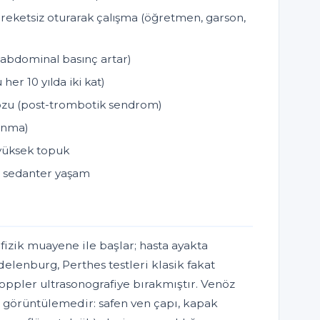
reketsiz oturarak çalışma (öğretmen, garson,
raabdominal basınç artar)
 her 10 yılda iki kat)
zu (post-trombotik sendrom)
kınma)
 yüksek topuk
ve sedanter yaşam
 fizik muayene ile başlar; hasta ayakta
lenburg, Perthes testleri klasik fakat
ppler ultrasonografiye bırakmıştır. Venöz
 görüntülemedir: safen ven çapı, kapak