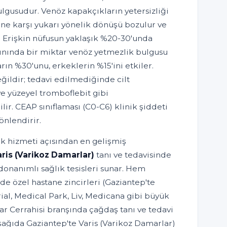
ulgusudur. Venöz kapakçıkların yetersizliği
ne karşı yukarı yönelik dönüşü bozulur ve
. Erişkin nüfusun yaklaşık %20-30'unda
kınında bir miktar venöz yetmezlik bulgusu
rın %30'unu, erkeklerin %15'ini etkiler.
ğildir; tedavi edilmediğinde cilt
ve yüzeyel tromboflebit gibi
lir. CEAP sınıflaması (C0-C6) klinik şiddeti
önlendirir.
ık hizmeti açısından en gelişmiş
ris (Varikoz Damarlar)
tanı ve tedavisinde
onanımlı sağlık tesisleri sunar. Hem
de özel hastane zincirleri (Gaziantep'te
l, Medical Park, Liv, Medicana gibi büyük
ar Cerrahisi branşında çağdaş tanı ve tedavi
ağıda Gaziantep'te Varis (Varikoz Damarlar)