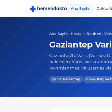
Ana Sayfa
Doktorl
Ana Sayfa
Hastalık Rehberi
Vari
›
›
Gaziantep Vari
Gaziantep'te Varis (Varikoz D
hekimleri. Varis (varikoz dama
kıvrımlanması ve uzamasıyla 
Şehir: Gaziantep
Branş: Kalp ve 