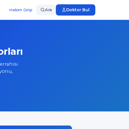
Ara
Doktor Bul
Hekim Girişi
rları
errahisi
syonu,