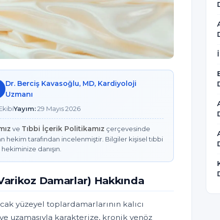
Dr. Berciş Kavasoğlu, MD, Kardiyoloji
Uzmanı
kibi
Yayım:
29 Mayıs 2026
amız
Tıbbi İçerik Politikamız
ve
çerçevesinde
n hekim tarafından incelenmiştir. Bilgiler kişisel tıbbi
 hekiminize danışın.
(Varikoz Damarlar) Hakkında
acak yüzeyel toplardamarlarının kalıcı
 ve uzamasıyla karakterize, kronik venöz