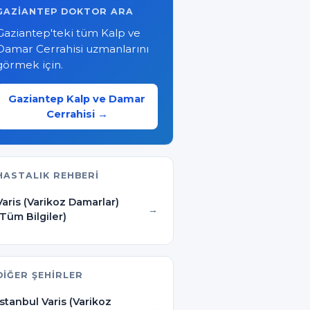
GAZIANTEP DOKTOR ARA
Gaziantep'teki tüm Kalp ve
Damar Cerrahisi uzmanlarını
görmek için.
Gaziantep Kalp ve Damar
Cerrahisi →
HASTALIK REHBERI
Varis (Varikoz Damarlar)
(Tüm Bilgiler)
DIĞER ŞEHIRLER
İstanbul Varis (Varikoz