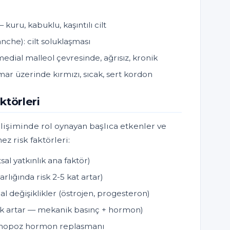
kuru, kabuklu, kaşıntılı cilt
nche): cilt soluklaşması
medial malleol çevresinde, ağrısız, kronik
ar üzerinde kırmızı, sıcak, sert kordon
ktörleri
lişiminde rol oynayan başlıca etkenler ve
ez risk faktörleri:
sal yatkınlık ana faktör)
arlığında risk 2-5 kat artar)
l değişiklikler (östrojen, progesteron)
isk artar — mekanik basınç + hormon)
enopoz hormon replasmanı