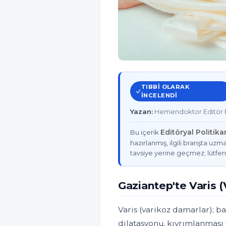
TIBBI OLARAK
INCELENDI
Yazan:
Hemendoktor Editör E
Editöryal Politik
Bu içerik
hazırlanmış, ilgili branşta uzma
tavsiye yerine geçmez; lütfen
Gaziantep'te Varis 
Varis (varikoz damarlar); b
dilatasyonu, kıvrımlanması