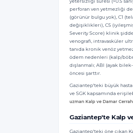
yetersizliği süresi (>0.5 sani
perforan ven yetmezliği değ
(görünür bulgu yok), C1 (tela
değişiklikleri), C5 (iyileşmi
Severity Score) klinik şid
venografi, intravasküler ultr
tanıda kronik venöz yetmez
ödem nedenleri (kalp/böbre
dışlanmalı; ABI (ayak bile
öncesi şarttır.
Gaziantep'teki büyük hastan
ve SGK kapsamında erişileb
uzman Kalp ve Damar Cerrahi
Gaziantep'te Kalp v
Gaziantep'teki öne çıkan K