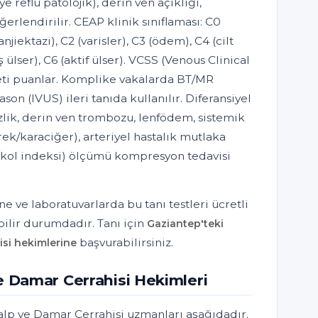
ye reflü patolojik), derin ven açıklığı,
erlendirilir. CEAP klinik sınıflaması: C0
njiektazi), C2 (varisler), C3 (ödem), C4 (cilt
ş ülser), C6 (aktif ülser). VCSS (Venous Clinical
deti puanlar. Komplike vakalarda BT/MR
ason (IVUS) ileri tanıda kullanılır. Diferansiyel
lik, derin ven trombozu, lenfödem, sistemik
k/karaciğer), arteriyel hastalık mutlaka
k-kol indeksi) ölçümü kompresyon tedavisi
e ve laboratuvarlarda bu tanı testleri ücretli
ilir durumdadır. Tanı için
Gaziantep'teki
başvurabilirsiniz.
si hekimlerine
e Damar Cerrahisi Hekimleri
alp ve Damar Cerrahisi uzmanları aşağıdadır.