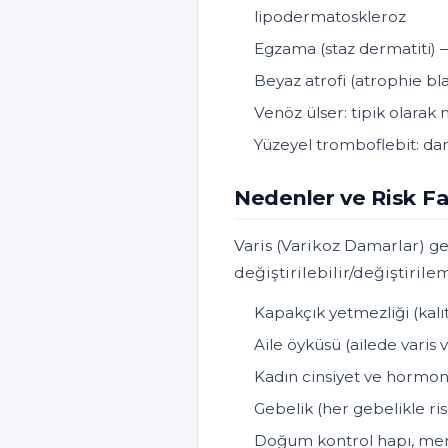
lipodermatoskleroz
Egzama (staz dermatiti) — 
Beyaz atrofi (atrophie bla
Venöz ülser: tipik olarak 
Yüzeyel tromboflebit: dam
Nedenler ve Risk Fa
Varis (Varikoz Damarlar) ge
değiştirilebilir/değiştirilem
Kapakçık yetmezliği (kalıt
Aile öyküsü (ailede varis v
Kadın cinsiyet ve hormona
Gebelik (her gebelikle r
Doğum kontrol hapı, m