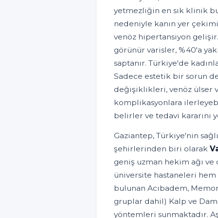
yetmezliğin en sık klinik b
nedeniyle kanın yer çekimi
venöz hipertansiyon gelişir
görünür varisler, %40'a ya
saptanır. Türkiye'de kadınla
Sadece estetik bir sorun de
değişiklikleri, venöz ülser 
komplikasyonlara ilerleyebi
belirler ve tedavi kararını y
Gaziantep, Türkiye'nin sağl
şehirlerinden biri olarak
Va
geniş uzman hekim ağı ve d
üniversite hastaneleri hem 
bulunan Acıbadem, Memoria
gruplar dahil) Kalp ve Dam
yöntemleri sunmaktadır. Aş