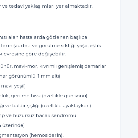
r ve tedavi yaklaşımları yer almaktadır.
nısı alan hastalarda gözlenen başlıca
ilerin şiddeti ve görülme sıklığı yaşa, eşlik
ık evresine göre değişebilir.
ünür, mavi-mor, kıvrımlı genişlemiş damarlar
damar görünümlü, 1 mm altı)
 mavi-yeşil)
luk, gerilme hissi (özellikle gün sonu)
i ve baldır şişliği (özellikle ayaktayken)
amp ve huzursuz bacak sendromu
in üzerinde)
rpigmentasyon (hemosiderin),