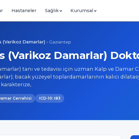
ar
Hastaneler
Sağlık
Kurumsal
s (Varikoz Damarlar)
›
Gaziantep
s (Varikoz Damarlar) Dokto
amarlar) tanı ve tedavisi için uzman Kalp ve Damar C
rlar); bacak yüzeyel toplardamarlarının kalıcı dilata
karakterize,
Damar Cerrahisi
ICD-10: I83