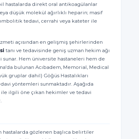
 hastalarda direkt oral antikoagülanlar
eya düşük molekül ağırlıklı heparin; masif
mbolitik tedavi, cerrahi veya kateter ile
izmeti açısından en gelişmiş şehirlerinden
si
tanı ve tedavisinde geniş uzman hekim ağı
ri sunar. Hem üniversite hastaneleri hem de
dana'da bulunan Acıbadem, Memorial, Medical
yük gruplar dahil) Göğüs Hastalıkları
edavi yöntemleri sunmaktadır. Aşağıda
le ilgili öne çıkan hekimler ve tedavi
.
n hastalarda gözlenen başlıca belirtiler