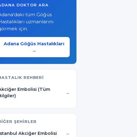
ADANA DOKTOR ARA
Adana'daki tüm Göğüs
Hastalıkları uzmanlarını
görmek için.
Adana Göğüs Hastalıkları
→
HASTALIK REHBERI
Akciğer Embolisi (Tüm
Bilgiler)
DIĞER ŞEHIRLER
İstanbul Akciğer Embolisi