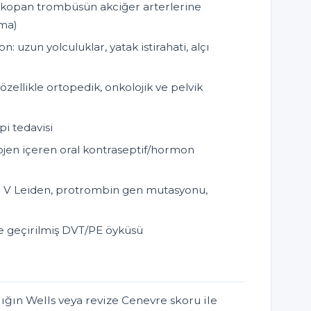
 kopan trombüsün akciğer arterlerine
zma)
: uzun yolculuklar, yatak istirahati, alçı
özellikle ortopedik, onkolojik ve pelvik
i tedavisi
rojen içeren oral kontraseptif/hormon
tör V Leiden, protrombin gen mutasyonu,
 ve geçirilmiş DVT/PE öyküsü
lığın Wells veya revize Cenevre skoru ile