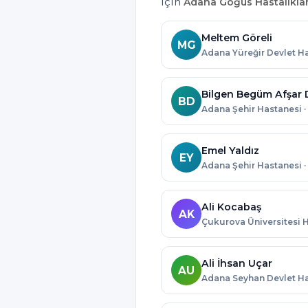
için
Adana Göğüs Hastalıklar
Meltem Göreli
MG
BD
Adana Şehir Hastanesi 
Emel Yaldız
EY
Adana Şehir Hastanesi 
Ali Kocabaş
AK
Ali İhsan Uçar
AU