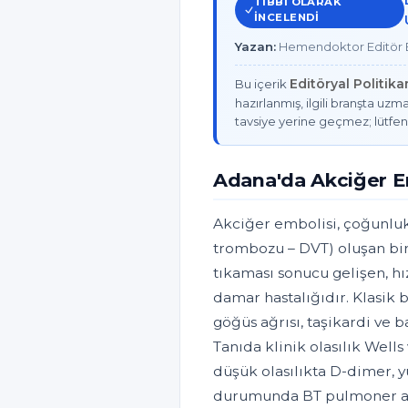
TIBBI OLARAK
INCELENDI
Yazan:
Hemendoktor Editör E
Editöryal Politik
Bu içerik
hazırlanmış, ilgili branşta uzma
tavsiye yerine geçmez; lütfen
Adana'da Akciğer E
Akciğer embolisi, çoğunluk
trombozu – DVT) oluşan bir
tıkaması sonucu gelişen, hı
damar hastalığıdır. Klasik b
göğüs ağrısı, taşikardi ve 
Tanıda klinik olasılık Wells
düşük olasılıkta D-dimer, y
durumunda BT pulmoner anji