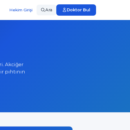
Ara
Doktor Bul
Hekim Girişi
i. Akciğer
r pıhtının