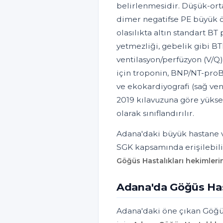
belirlenmesidir. Düşük-orta 
dimer negatifse PE büyük ö
olasılıkta altın standart BT
yetmezliği, gebelik gibi 
ventilasyon/perfüzyon (V/Q) s
için troponin, BNP/NT-proB
ve ekokardiyografi (sağ ven
2019 kılavuzuna göre yükse
olarak sınıflandırılır.
Adana'daki büyük hastane ve
SGK kapsamında erişilebili
Göğüs Hastalıkları hekimleri
Adana'da Göğüs Hast
Adana'daki öne çıkan Göğüs