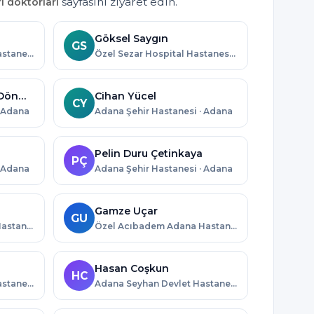
sayfasını ziyaret edin.
ı doktorları
Göksel Saygın
GS
Adana Yüreğir Devlet Hastanesi · Adana
Özel Sezar Hospital Hastanesi · Adana
Bilgen Begüm Afşar Dönmez
Cihan Yücel
CY
· Adana
Adana Şehir Hastanesi · Adana
Pelin Duru Çetinkaya
PÇ
· Adana
Adana Şehir Hastanesi · Adana
Gamze Uçar
GU
Çukurova Üniversitesi Hastanesi · Adana
Özel Acıbadem Adana Hastanesi · Adana
Hasan Coşkun
HC
Adana Seyhan Devlet Hastanesi · Adana
Adana Seyhan Devlet Hastanesi · Adana