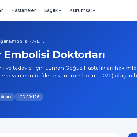
ar
Hastaneler
Sağlık
Kurumsal
ğer Embolisi
›
Adana
 Embolisi Doktorları
ı ve tedavisi için uzman Göğüs Hastalıkları hekimler
erin venlerinde (derin ven trombozu – DVT) oluşan bi
ıkları
ICD-10: I26