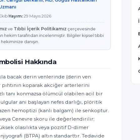
Dr. Cangül Berkanlı, MD, Göğüs Hastalıkları
Uzmanı
kibi
Yayım:
29 Mayıs 2026
amız
Tıbbi İçerik Politikamız
ve
çerçevesinde
n hekim tarafından incelenmiştir. Bilgiler kişisel tıbbi
 hekiminize danışın.
mbolisi Hakkında
la bacak derin venlerinde (derin ven
 pıhtının koparak akciğer arterlerini
zlı tanı konmazsa ölümcül olabilen acil bir
ulgular ani başlayan nefes darlığı, plöritik
bazen hemoptizi (kanlı balgam) ile senkoptur.
 veya Cenevre skoru ile değerlendirilir;
üksek olasılıkta veya pozitif D-dimer
yografi (BTPA) altın standarttır. Tedavide