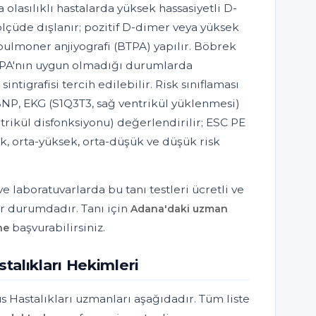
olasılıklı hastalarda yüksek hassasiyetli D-
lçüde dışlanır; pozitif D-dimer veya yüksek
 pulmoner anjiyografi (BTPA) yapılır. Böbrek
BTPA'nın uygun olmadığı durumlarda
intigrafisi tercih edilebilir. Risk sınıflaması
NP, EKG (S1Q3T3, sağ ventrikül yüklenmesi)
trikül disfonksiyonu) değerlendirilir; ESC PE
k, orta-yüksek, orta-düşük ve düşük risk
 laboratuvarlarda bu tanı testleri ücretli ve
r durumdadır. Tanı için
Adana'daki uzman
başvurabilirsiniz.
ne
alıkları Hekimleri
 Hastalıkları uzmanları aşağıdadır. Tüm liste