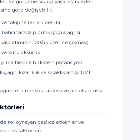
deti ve görülme sıklığı yaşa, eşlik eden
esine göre değişebilir.
ve takipne (en sık belirti)
 batıcı tarzda plöritik göğüs ağrısı
kalp atımının 100/dk üzerine çıkması)
 ve kuru öksürük
ılma hissi ile birlikte hipotansiyon
k, ağrı, kızarıklık ve sıcaklık artışı (DVT
oğuk terleme, şok tablosu ve ani ölüm riski
ktörleri
de rol oynayan başlıca etkenler ve
ez risk faktörleri: