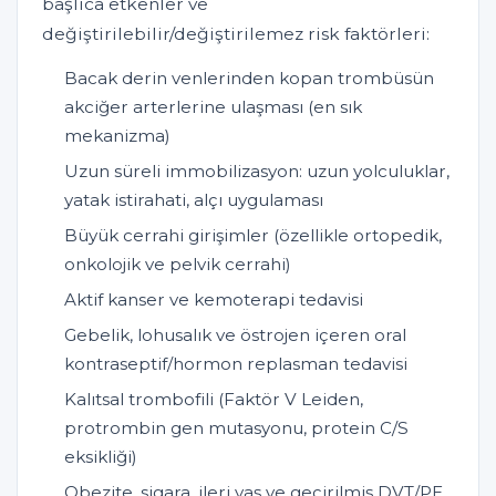
başlıca etkenler ve
değiştirilebilir/değiştirilemez risk faktörleri:
Bacak derin venlerinden kopan trombüsün
akciğer arterlerine ulaşması (en sık
mekanizma)
Uzun süreli immobilizasyon: uzun yolculuklar,
yatak istirahati, alçı uygulaması
Büyük cerrahi girişimler (özellikle ortopedik,
onkolojik ve pelvik cerrahi)
Aktif kanser ve kemoterapi tedavisi
Gebelik, lohusalık ve östrojen içeren oral
kontraseptif/hormon replasman tedavisi
Kalıtsal trombofili (Faktör V Leiden,
protrombin gen mutasyonu, protein C/S
eksikliği)
Obezite, sigara, ileri yaş ve geçirilmiş DVT/PE