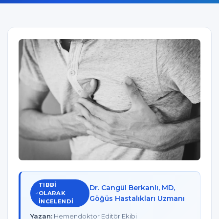
TIBBI
Dr. Cangül Berkanlı, MD,
OLARAK
Göğüs Hastalıkları Uzmanı
INCELENDI
Yazan:
Hemendoktor Editör Ekibi