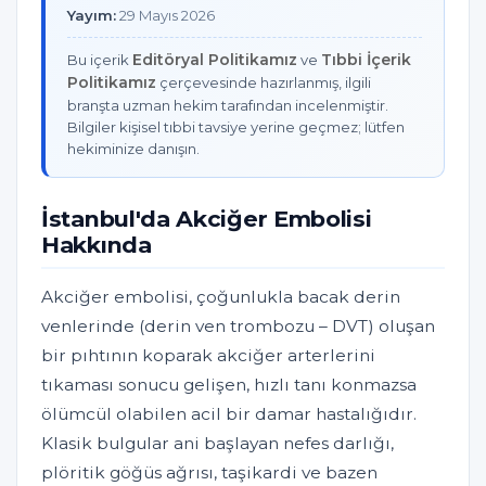
Yayım:
29 Mayıs 2026
Editöryal Politikamız
Tıbbi İçerik
Bu içerik
ve
Politikamız
çerçevesinde hazırlanmış, ilgili
branşta uzman hekim tarafından incelenmiştir.
Bilgiler kişisel tıbbi tavsiye yerine geçmez; lütfen
hekiminize danışın.
İstanbul'da Akciğer Embolisi
Hakkında
Akciğer embolisi, çoğunlukla bacak derin
venlerinde (derin ven trombozu – DVT) oluşan
bir pıhtının koparak akciğer arterlerini
tıkaması sonucu gelişen, hızlı tanı konmazsa
ölümcül olabilen acil bir damar hastalığıdır.
Klasik bulgular ani başlayan nefes darlığı,
plöritik göğüs ağrısı, taşikardi ve bazen