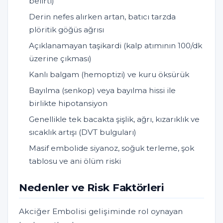
belirti)
Derin nefes alırken artan, batıcı tarzda
plöritik göğüs ağrısı
Açıklanamayan taşikardi (kalp atımının 100/dk
üzerine çıkması)
Kanlı balgam (hemoptizi) ve kuru öksürük
Bayılma (senkop) veya bayılma hissi ile
birlikte hipotansiyon
Genellikle tek bacakta şişlik, ağrı, kızarıklık ve
sıcaklık artışı (DVT bulguları)
Masif embolide siyanoz, soğuk terleme, şok
tablosu ve ani ölüm riski
Nedenler ve Risk Faktörleri
Akciğer Embolisi gelişiminde rol oynayan