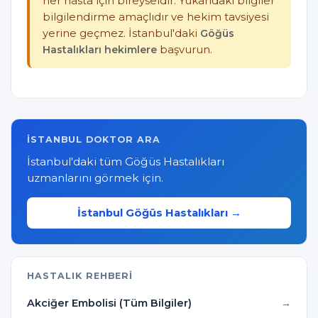
her hasta için bireyseldir. Yukarıdaki bilgiler
bilgilendirme amaçlıdır ve hekim tavsiyesi
yerine geçmez. İstanbul'daki
Göğüs
Hastalıkları hekimlere
başvurun.
İSTANBUL DOKTOR ARA
İstanbul'daki tüm Göğüs Hastalıkları
uzmanlarını görmek için.
İstanbul Göğüs Hastalıkları →
HASTALIK REHBERI
Akciğer Embolisi (Tüm Bilgiler)