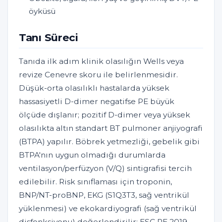
öyküsü
Tanı Süreci
Tanıda ilk adım klinik olasılığın Wells veya
revize Cenevre skoru ile belirlenmesidir.
Düşük-orta olasılıklı hastalarda yüksek
hassasiyetli D-dimer negatifse PE büyük
ölçüde dışlanır; pozitif D-dimer veya yüksek
olasılıkta altın standart BT pulmoner anjiyografi
(BTPA) yapılır. Böbrek yetmezliği, gebelik gibi
BTPA'nın uygun olmadığı durumlarda
ventilasyon/perfüzyon (V/Q) sintigrafisi tercih
edilebilir. Risk sınıflaması için troponin,
BNP/NT-proBNP, EKG (S1Q3T3, sağ ventrikül
yüklenmesi) ve ekokardiyografi (sağ ventrikül
disfonksiyonu) değerlendirilir; ESC PE 2019