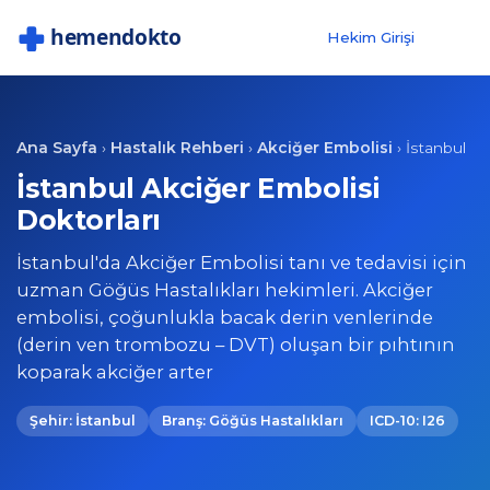
Hekim Girişi
Ana Sayfa
Hastalık Rehberi
Akciğer Embolisi
›
›
›
İstanbul
İstanbul Akciğer Embolisi
Doktorları
İstanbul'da Akciğer Embolisi tanı ve tedavisi için
uzman Göğüs Hastalıkları hekimleri. Akciğer
embolisi, çoğunlukla bacak derin venlerinde
(derin ven trombozu – DVT) oluşan bir pıhtının
koparak akciğer arter
Şehir: İstanbul
Branş: Göğüs Hastalıkları
ICD-10: I26