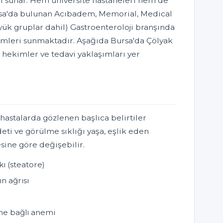
ri sunar. Hem üniversite hastaneleri hem de
ursa'da bulunan Acıbadem, Memorial, Medical
yük gruplar dahil) Gastroenteroloji branşında
emleri sunmaktadır. Aşağıda Bursa'da Çölyak
an hekimler ve tedavi yaklaşımları yer
 hastalarda gözlenen başlıca belirtiler
deti ve görülme sıklığı yaşa, eşlik eden
esine göre değişebilir.
kı (steatore)
ın ağrısı
ine bağlı anemi