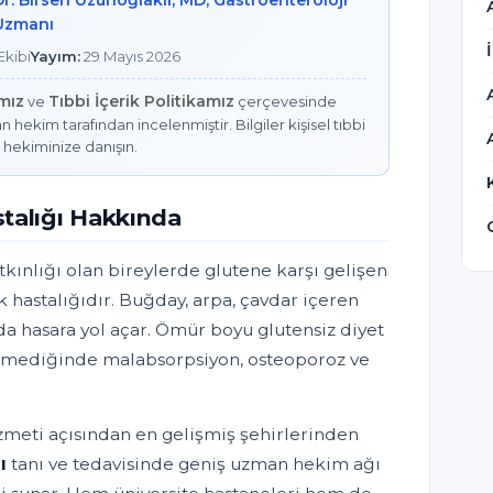
Dr. Birsen Uzunoğlaklı, MD, Gastroenteroloji
Uzmanı
kibi
Yayım:
29 Mayıs 2026
amız
Tıbbi İçerik Politikamız
ve
çerçevesinde
n hekim tarafından incelenmiştir. Bilgiler kişisel tıbbi
 hekiminize danışın.
talığı Hakkında
atkınlığı olan bireylerde glutene karşı gelişen
 hastalığıdır. Buğday, arpa, çavdar içeren
nda hasara yol açar. Ömür boyu glutensiz diyet
ilmediğinde malabsorpsiyon, osteoporoz ve
izmeti açısından en gelişmiş şehirlerinden
ı
tanı ve tedavisinde geniş uzman hekim ağı