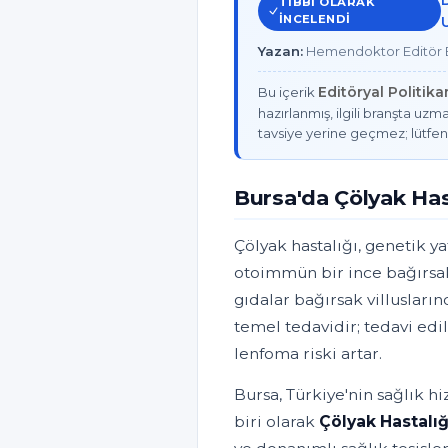
TIBBI OLARAK
INCELENDI
Yazan:
Hemendoktor Editör E
Editöryal Politik
Bu içerik
hazırlanmış, ilgili branşta uzma
tavsiye yerine geçmez; lütfen
Bursa'da Çölyak Has
Çölyak hastalığı, genetik y
otoimmün bir ince bağırsak
gıdalar bağırsak villusları
temel tedavidir; tedavi ed
lenfoma riski artar.
Bursa, Türkiye'nin sağlık h
biri olarak
Çölyak Hastalığ