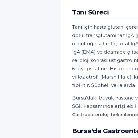
Tanı Süreci
Tanı için hasta gluten içeren
doku transglutaminaz IgA (a
özgüllüğe sahiptir; total I
IgA (EMA) ve deamide gliadi
seroloji sonrası üst gastro
6 biyopsi alınır. Histopatolo
villöz atrofi (Marsh IIIa-c), 
tipiktir. Şüpheli vakalard
Bursa'daki büyük hastane ve
SGK kapsamında erişilebili
Gastroenteroloji hekimlerine
Bursa'da Gastroente