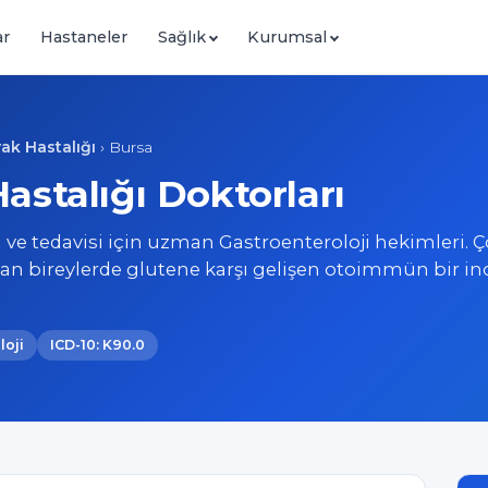
ar
Hastaneler
Sağlık
Kurumsal
ak Hastalığı
›
Bursa
astalığı Doktorları
ı ve tedavisi için uzman Gastroenteroloji hekimleri. Ç
 olan bireylerde glutene karşı gelişen otoimmün bir in
loji
ICD-10: K90.0