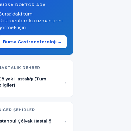
BURSA DOKTOR ARA
Bursa'daki tüm
Gastroenteroloji uzmanlarını
görmek için.
Bursa Gastroenteroloji →
HASTALIK REHBERI
Çölyak Hastalığı (Tüm
Bilgiler)
DIĞER ŞEHIRLER
İstanbul Çölyak Hastalığı