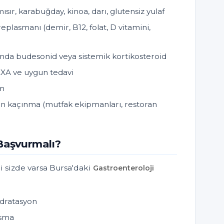
 mısır, karabuğday, kinoa, darı, glutensiz yulaf
eplasmanı (demir, B12, folat, D vitamini,
ında budesonid veya sistemik kortikosteroid
XA ve uygun tedavi
im
 kaçınma (mutfak ekipmanları, restoran
aşvurmalı?
 sizde varsa Bursa'daki
Gastroenteroloji
idratasyon
usma