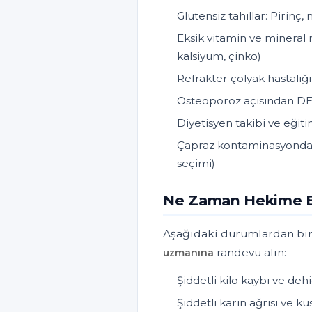
Glutensiz tahıllar: Pirinç,
Eksik vitamin ve mineral r
kalsiyum, çinko)
Refrakter çölyak hastalığ
Osteoporoz açısından DE
Diyetisyen takibi ve eğit
Çapraz kontaminasyondan
seçimi)
Ne Zaman Hekime B
Aşağıdaki durumlardan biri
randevu alın:
uzmanına
Şiddetli kilo kaybı ve deh
Şiddetli karın ağrısı ve k