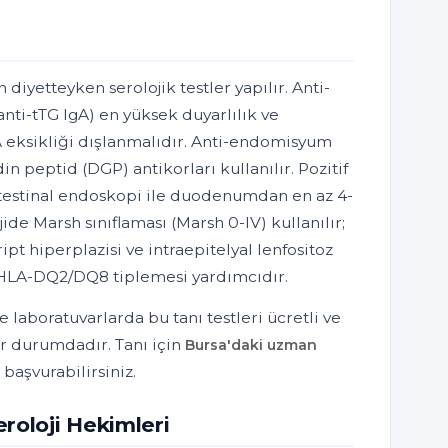
 diyetteyken serolojik testler yapılır. Anti-
nti-tTG IgA) en yüksek duyarlılık ve
gA eksikliği dışlanmalıdır. Anti-endomisyum
n peptid (DGP) antikorları kullanılır. Pozitif
intestinal endoskopi ile duodenumdan en az 4-
jide Marsh sınıflaması (Marsh 0-IV) kullanılır;
kript hiperplazisi ve intraepitelyal lenfositoz
a HLA-DQ2/DQ8 tiplemesi yardımcıdır.
 laboratuvarlarda bu tanı testleri ücretli ve
r durumdadır. Tanı için
Bursa'daki uzman
başvurabilirsiniz.
roloji Hekimleri