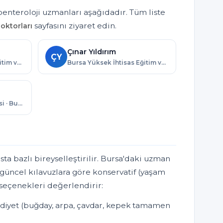
enteroloji uzmanları aşağıdadır. Tüm liste
sayfasını ziyaret edin.
oktorları
Çınar Yıldırım
ÇY
Bursa Yüksek İhtisas Eğitim ve Araştırma Hastanesi · Bursa
Bursa Yüksek İhtisas Eğitim ve Araştırma Hastanesi · Bursa
Çekirge Devlet Hastanesi · Bursa
sta bazlı bireyselleştirilir. Bursa'daki uzman
güncel kılavuzlara göre konservatif (yaşam
i seçenekleri değerlendirir:
 diyet (buğday, arpa, çavdar, kepek tamamen