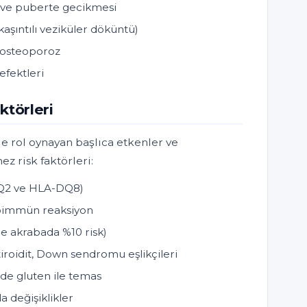
 ve puberte gecikmesi
aşıntılı veziküler döküntü)
/ osteoporoz
defektleri
ktörleri
e rol oynayan başlıca etkenler ve
ez risk faktörleri:
DQ2 ve HLA-DQ8)
otoimmün reaksiyon
ce akrabada %10 risk)
iroidit, Down sendromu eşlikçileri
e gluten ile temas
 değişiklikler