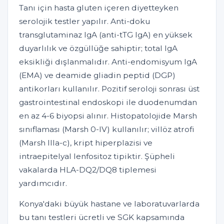
Tanı için hasta gluten içeren diyetteyken
serolojik testler yapılır. Anti-doku
transglutaminaz IgA (anti-tTG IgA) en yüksek
duyarlılık ve özgüllüğe sahiptir; total IgA
eksikliği dışlanmalıdır. Anti-endomisyum IgA
(EMA) ve deamide gliadin peptid (DGP)
antikorları kullanılır. Pozitif seroloji sonrası üst
gastrointestinal endoskopi ile duodenumdan
en az 4-6 biyopsi alınır. Histopatolojide Marsh
sınıflaması (Marsh 0-IV) kullanılır; villöz atrofi
(Marsh IIIa-c), kript hiperplazisi ve
intraepitelyal lenfositoz tipiktir. Şüpheli
vakalarda HLA-DQ2/DQ8 tiplemesi
yardımcıdır.
Konya'daki büyük hastane ve laboratuvarlarda
bu tanı testleri ücretli ve SGK kapsamında