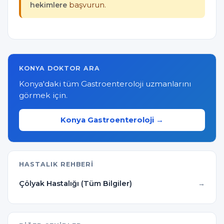
hekimlere
başvurun.
KONYA DOKTOR ARA
Konya'daki tüm Gastroenteroloji uzmanlarını
görmek için.
Konya Gastroenteroloji →
HASTALIK REHBERI
Çölyak Hastalığı (Tüm Bilgiler)