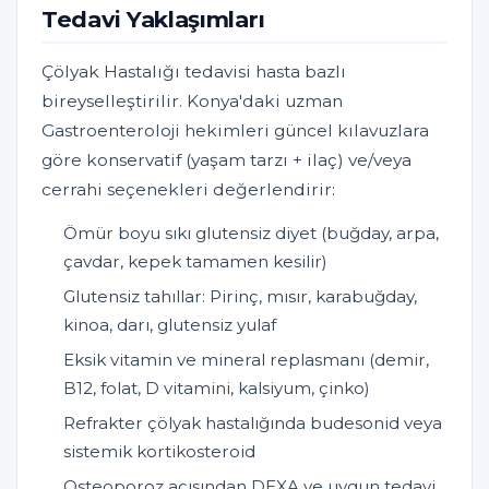
Tedavi Yaklaşımları
Çölyak Hastalığı tedavisi hasta bazlı
bireyselleştirilir. Konya'daki uzman
Gastroenteroloji hekimleri güncel kılavuzlara
göre konservatif (yaşam tarzı + ilaç) ve/veya
cerrahi seçenekleri değerlendirir:
Ömür boyu sıkı glutensiz diyet (buğday, arpa,
çavdar, kepek tamamen kesilir)
Glutensiz tahıllar: Pirinç, mısır, karabuğday,
kinoa, darı, glutensiz yulaf
Eksik vitamin ve mineral replasmanı (demir,
B12, folat, D vitamini, kalsiyum, çinko)
Refrakter çölyak hastalığında budesonid veya
sistemik kortikosteroid
Osteoporoz açısından DEXA ve uygun tedavi