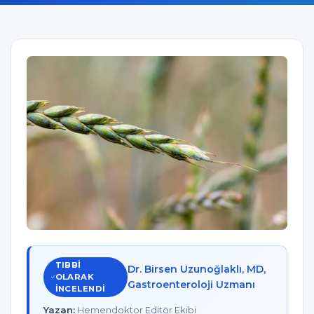
TIBBI
Dr. Birsen Uzunoğlaklı, MD,
OLARAK
Gastroenteroloji Uzmanı
INCELENDI
Yazan:
Hemendoktor Editör Ekibi