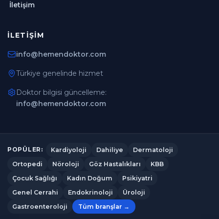
İletişim
İLETIŞIM
info@hemendoktor.com
Türkiye genelinde hizmet
Doktor bilgisi güncelleme:
info@hemendoktor.com
Kardiyoloji
Dahiliye
Dermatoloji
POPÜLER:
Ortopedi
Nöroloji
Göz Hastalıkları
KBB
Çocuk Sağlığı
Kadın Doğum
Psikiyatri
Genel Cerrahi
Endokrinoloji
Üroloji
Gastroenteroloji
Tüm branşlar →