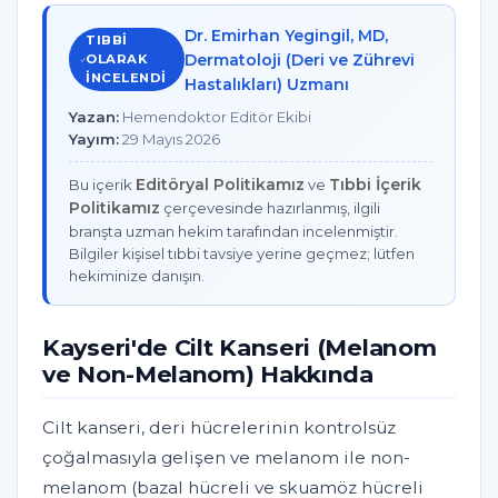
Dr. Emirhan Yegingil, MD,
TIBBI
Dermatoloji (Deri ve Zührevi
OLARAK
INCELENDI
Hastalıkları) Uzmanı
Yazan:
Hemendoktor Editör Ekibi
Yayım:
29 Mayıs 2026
Editöryal Politikamız
Tıbbi İçerik
Bu içerik
ve
Politikamız
çerçevesinde hazırlanmış, ilgili
branşta uzman hekim tarafından incelenmiştir.
Bilgiler kişisel tıbbi tavsiye yerine geçmez; lütfen
hekiminize danışın.
Kayseri'de Cilt Kanseri (Melanom
ve Non-Melanom) Hakkında
Cilt kanseri, deri hücrelerinin kontrolsüz
çoğalmasıyla gelişen ve melanom ile non-
melanom (bazal hücreli ve skuamöz hücreli