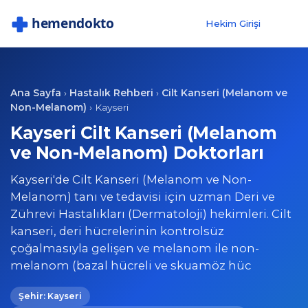
Hekim Girişi
Ana Sayfa
Hastalık Rehberi
Cilt Kanseri (Melanom ve
›
›
Non-Melanom)
›
Kayseri
Kayseri Cilt Kanseri (Melanom
ve Non-Melanom) Doktorları
Kayseri'de Cilt Kanseri (Melanom ve Non-
Melanom) tanı ve tedavisi için uzman Deri ve
Zührevi Hastalıkları (Dermatoloji) hekimleri. Cilt
kanseri, deri hücrelerinin kontrolsüz
çoğalmasıyla gelişen ve melanom ile non-
melanom (bazal hücreli ve skuamöz hüc
Şehir: Kayseri