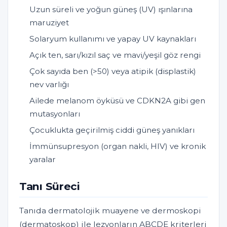
Uzun süreli ve yoğun güneş (UV) ışınlarına
maruziyet
Solaryum kullanımı ve yapay UV kaynakları
Açık ten, sarı/kızıl saç ve mavi/yeşil göz rengi
Çok sayıda ben (>50) veya atipik (displastik)
nev varlığı
Ailede melanom öyküsü ve CDKN2A gibi gen
mutasyonları
Çocuklukta geçirilmiş ciddi güneş yanıkları
İmmünsupresyon (organ nakli, HIV) ve kronik
yaralar
Tanı Süreci
Tanıda dermatolojik muayene ve dermoskopi
(dermatoskop) ile lezyonların ABCDE kriterleri