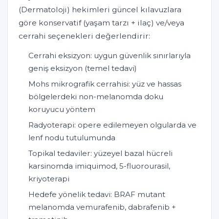
(Dermatoloji) hekimleri güncel kılavuzlara
göre konservatif (yaşam tarzı + ilaç) ve/veya
cerrahi seçenekleri değerlendirir:
Cerrahi eksizyon: uygun güvenlik sınırlarıyla
geniş eksizyon (temel tedavi)
Mohs mikrografik cerrahisi: yüz ve hassas
bölgelerdeki non-melanomda doku
koruyucu yöntem
Radyoterapi: opere edilemeyen olgularda ve
lenf nodu tutulumunda
Topikal tedaviler: yüzeyel bazal hücreli
karsinomda imiquimod, 5-fluorourasil,
kriyoterapi
Hedefe yönelik tedavi: BRAF mutant
melanomda vemurafenib, dabrafenib +