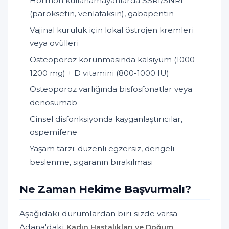
Hormon kullanamayanlarda SSRI/SNRI
(paroksetin, venlafaksin), gabapentin
Vajinal kuruluk için lokal östrojen kremleri
veya ovülleri
Osteoporoz korunmasında kalsiyum (1000-
1200 mg) + D vitamini (800-1000 IU)
Osteoporoz varlığında bisfosfonatlar veya
denosumab
Cinsel disfonksiyonda kayganlaştırıcılar,
ospemifene
Yaşam tarzı: düzenli egzersiz, dengeli
beslenme, sigaranın bırakılması
Ne Zaman Hekime Başvurmalı?
Aşağıdaki durumlardan biri sizde varsa
Adana'daki
Kadın Hastalıkları ve Doğum