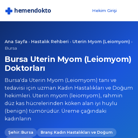
Hekim Girişi
Ana Sayfa
Hastalık Rehberi
Uterin Myom (Leiomyom)
›
›
›
Bursa
Bursa Uterin Myom (Leiomyom)
Doktorları
Bursa'da Uterin Myom (Leiomyom) tanı ve
tedavisi için uzman Kadın Hastalıkları ve Doğum
hekimleri. Uterin myom (leiomyom), rahmin
düz kas hücrelerinden köken alan iyi huylu
(benign) tümörüdür. Üreme çağındaki
kadınların
Şehir: Bursa
Branş: Kadın Hastalıkları ve Doğum