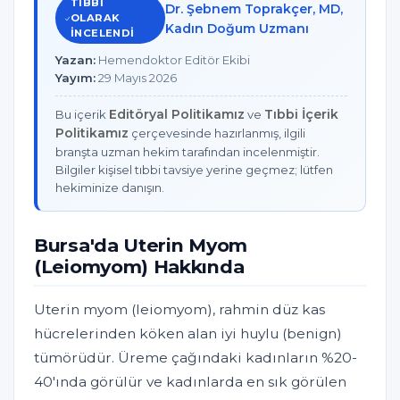
TIBBI
Dr. Şebnem Toprakçer, MD,
OLARAK
Kadın Doğum Uzmanı
INCELENDI
Yazan:
Hemendoktor Editör Ekibi
Yayım:
29 Mayıs 2026
Editöryal Politikamız
Tıbbi İçerik
Bu içerik
ve
Politikamız
çerçevesinde hazırlanmış, ilgili
branşta uzman hekim tarafından incelenmiştir.
Bilgiler kişisel tıbbi tavsiye yerine geçmez; lütfen
hekiminize danışın.
Bursa'da Uterin Myom
(Leiomyom) Hakkında
Uterin myom (leiomyom), rahmin düz kas
hücrelerinden köken alan iyi huylu (benign)
tümörüdür. Üreme çağındaki kadınların %20-
40'ında görülür ve kadınlarda en sık görülen