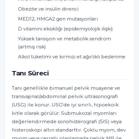
Obezite ve insülin direnci
MED12, HMGA2 gen mutasyonları
D vitamini eksikliği (epidemiyolojik ilişki)
Yüksek tansiyon ve metabolik sendrom
(artmış risk)
Alkol tüketimi ve kırmızı et ağırlıklı beslenme
Tanı Süreci
Tanı genellikle bimanuel pelvik muayene ve
transvajinal/abdominal pelvik ultrasonografi
(USG) ile konur. USG'de iyi sınırlı, hipoekoik
kitle olarak görülür. Submukozal myomları
değerlendirmede sonohisterografi (SIS) veya
histeroskopi altın standarttır. Çoklu myom, dev
myom veya cerrahi planlamada pelvik MR ile