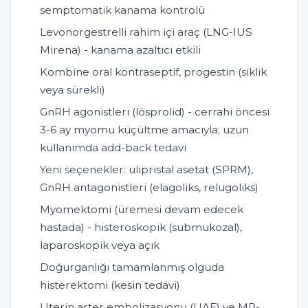
semptomatik kanama kontrolü
Levonorgestrelli rahim içi araç (LNG-IUS
Mirena) - kanama azaltıcı etkili
Kombine oral kontraseptif, progestin (siklik
veya sürekli)
GnRH agonistleri (lösprolid) - cerrahi öncesi
3-6 ay myomu küçültme amacıyla; uzun
kullanımda add-back tedavi
Yeni seçenekler: ulipristal asetat (SPRM),
GnRH antagonistleri (elagoliks, relugoliks)
Myomektomi (üremesi devam edecek
hastada) - histeroskopik (submukozal),
laparoskopik veya açık
Doğurganlığı tamamlanmış olguda
histerektomi (kesin tedavi)
Uterin arter embolizasyonu (UAE) ve MR-