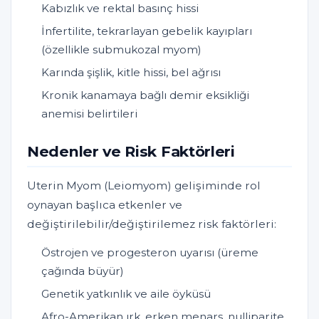
Kabızlık ve rektal basınç hissi
İnfertilite, tekrarlayan gebelik kayıpları
(özellikle submukozal myom)
Karında şişlik, kitle hissi, bel ağrısı
Kronik kanamaya bağlı demir eksikliği
anemisi belirtileri
Nedenler ve Risk Faktörleri
Uterin Myom (Leiomyom) gelişiminde rol
oynayan başlıca etkenler ve
değiştirilebilir/değiştirilemez risk faktörleri:
Östrojen ve progesteron uyarısı (üreme
çağında büyür)
Genetik yatkınlık ve aile öyküsü
Afro-Amerikan ırk, erken menarş, nulliparite