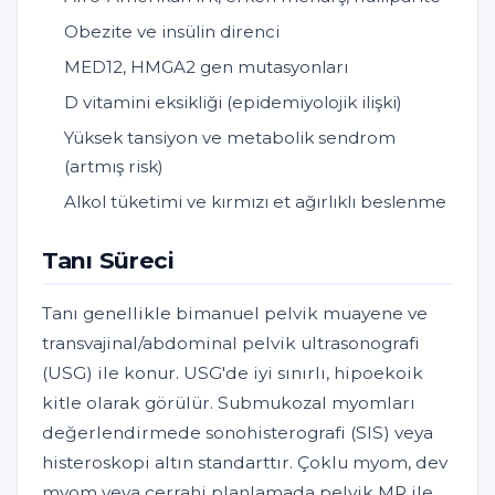
Obezite ve insülin direnci
MED12, HMGA2 gen mutasyonları
D vitamini eksikliği (epidemiyolojik ilişki)
Yüksek tansiyon ve metabolik sendrom
(artmış risk)
Alkol tüketimi ve kırmızı et ağırlıklı beslenme
Tanı Süreci
Tanı genellikle bimanuel pelvik muayene ve
transvajinal/abdominal pelvik ultrasonografi
(USG) ile konur. USG'de iyi sınırlı, hipoekoik
kitle olarak görülür. Submukozal myomları
değerlendirmede sonohisterografi (SIS) veya
histeroskopi altın standarttır. Çoklu myom, dev
myom veya cerrahi planlamada pelvik MR ile