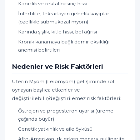
Kabızlık ve rektal basınç hissi
İnfertilite, tekrarlayan gebelik kayıpları
(özellikle submukozal myom)
Karında şişlik, kitle hissi, bel ağrısı
Kronik kanamaya bağlı demir eksikliği
anemisi belirtileri
Nedenler ve Risk Faktörleri
Uterin Myom (Leiomyom) gelişiminde rol
oynayan başlıca etkenler ve
değiştirilebilir/değiştirilemez risk faktörleri:
Östrojen ve progesteron uyarısı (üreme
çağında büyür)
Genetik yatkınlık ve aile öyküsü
Afro-Amerikan ırk, erken menarş, nulliparite