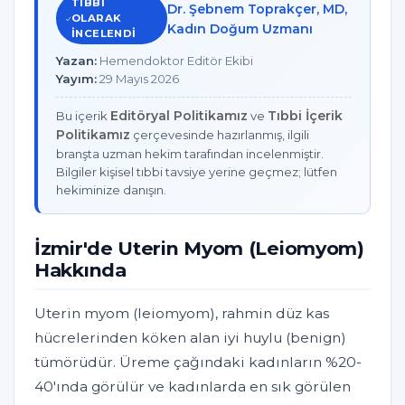
TIBBI
Dr. Şebnem Toprakçer, MD,
OLARAK
Kadın Doğum Uzmanı
INCELENDI
Yazan:
Hemendoktor Editör Ekibi
Yayım:
29 Mayıs 2026
Editöryal Politikamız
Tıbbi İçerik
Bu içerik
ve
Politikamız
çerçevesinde hazırlanmış, ilgili
branşta uzman hekim tarafından incelenmiştir.
Bilgiler kişisel tıbbi tavsiye yerine geçmez; lütfen
hekiminize danışın.
İzmir'de Uterin Myom (Leiomyom)
Hakkında
Uterin myom (leiomyom), rahmin düz kas
hücrelerinden köken alan iyi huylu (benign)
tümörüdür. Üreme çağındaki kadınların %20-
40'ında görülür ve kadınlarda en sık görülen