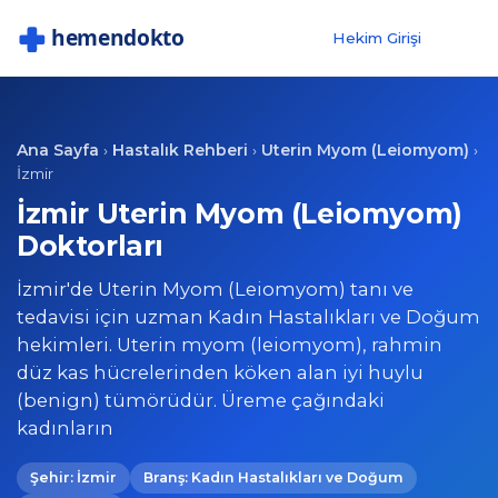
Hekim Girişi
Ana Sayfa
Hastalık Rehberi
Uterin Myom (Leiomyom)
›
›
›
İzmir
İzmir Uterin Myom (Leiomyom)
Doktorları
İzmir'de Uterin Myom (Leiomyom) tanı ve
tedavisi için uzman Kadın Hastalıkları ve Doğum
hekimleri. Uterin myom (leiomyom), rahmin
düz kas hücrelerinden köken alan iyi huylu
(benign) tümörüdür. Üreme çağındaki
kadınların
Şehir: İzmir
Branş: Kadın Hastalıkları ve Doğum