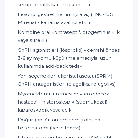
semptomatik kanama kontrolü
Levonorgestrelli rahim içi araç (LNG-IUS
Mirena) - kanama azaltıcı etkili
Kombine oral kontraseptif, progestin (siklik
veya sürekli)
GnRH agonistleri (lösprolid) - cerrahi öncesi
3-6 ay myomu küçültme amacıyla; uzun
kullanımda add-back tedavi
Yeni seçenekler: ulipristal asetat (SPRM),
GnRH antagonistleri (elagoliks, relugoliks)
Myomektomi (üremesi devam edecek
hastada) - histeroskopik (submukozal),
laparoskopik veya açık
Doğurganlığı tamamlanmış olguda
histerektomi (kesin tedavi)
Uterin arter embolizasyonu (UAE) ve MR-